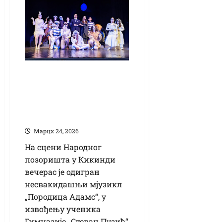
„Породица Адамс“
донела енергију,
хумор и
младалачки жар
Марцх 24, 2026
На сцени Народног
позоришта у Кикинди
вечерас је одигран
несвакидашњи мјузикл
„Породица Адамс“, у
извођењу ученика
Гимназије „Стеван Пузић“