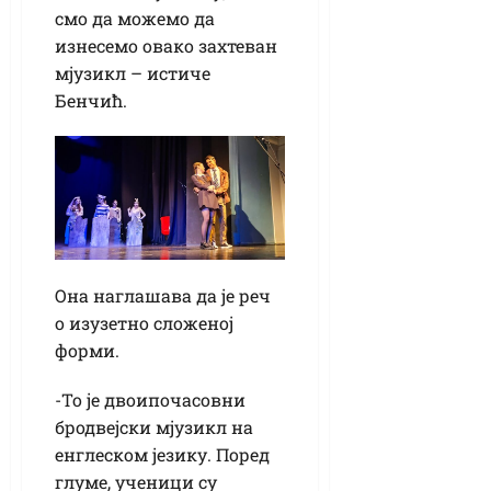
смо да можемо да
изнесемо овако захтеван
мјузикл – истиче
Бенчић.
Она наглашава да је реч
о изузетно сложеној
форми.
-То је двоипочасовни
бродвејски мјузикл на
енглеском језику. Поред
глуме, ученици су