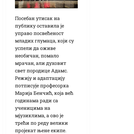
Посебан утисак на
публику оставила је
управо посвећеност
младих глумаца, који су
успели да оживе
необичан, помало
мрачан, али духовит
свет породице Адамс.
Режију и адаптацију
потписује професорка
Марија Бенчић, која већ
годинама ради са
ученицима на
мјузиклима, а ово је
трећи по реду велики
пројекат њене екипе.