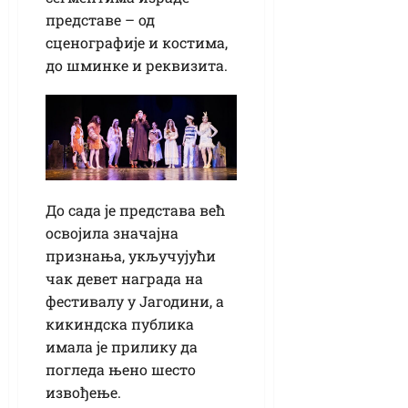
представе – од
сценографије и костима,
до шминке и реквизита.
До сада је представа већ
освојила значајна
признања, укључујући
чак девет награда на
фестивалу у Јагодини, а
кикиндска публика
имала је прилику да
погледа њено шесто
извођење.