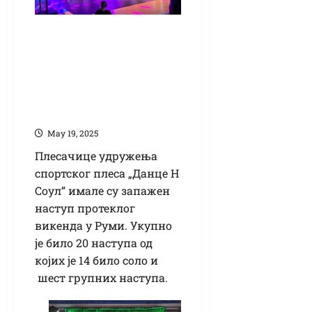
Плесачице
удружења „Данце Н
Соул“ вратиле се са
прегршт пехара из
Руме
Маy 19, 2025
Плесачице удружења
спортског плеса „Данце Н
Соул“ имале су запажен
наступ протеклог
викенда у Руми. Укупно
је било 20 наступа од
којих је 14 било соло и
шест групних наступа.