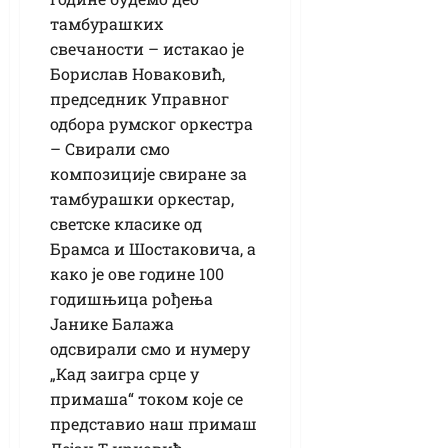
тамбурашких
свечаности – истакао је
Борислав Новаковић,
председник Управног
одбора румског оркестра
– Свирали смо
композиције свиране за
тамбурашки оркестар,
светске класике од
Брамса и Шостаковича, а
како је ове године 100
годишњица рођења
Јанике Балажа
одсвирали смо и нумеру
„Кад заигра срце у
примаша“ током које се
представио наш примаш