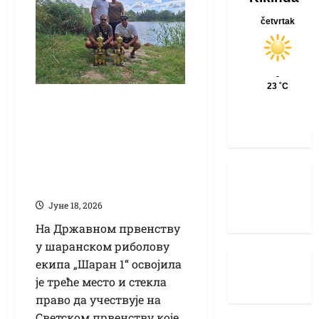
Кикиндске
шаранџије
бронзане на
Државном
првенству
Јуне 18, 2026
На Државном првенству
у шаранском риболову
екипа „Шаран 1“ освојила
је треће место и стекла
право да учествује на
Светском првенству које