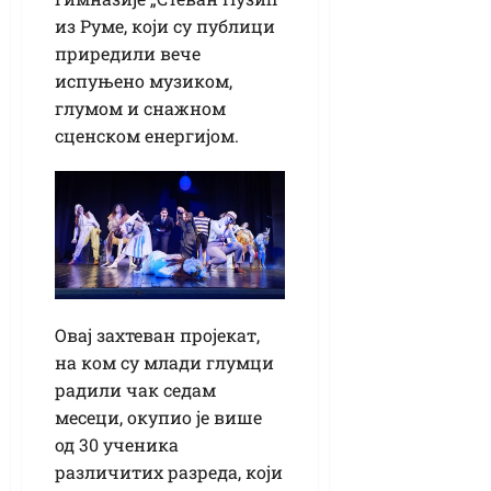
из Руме, који су публици
приредили вече
испуњено музиком,
глумом и снажном
сценском енергијом.
Овај захтеван пројекат,
на ком су млади глумци
радили чак седам
месеци, окупио је више
од 30 ученика
различитих разреда, који