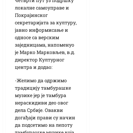
четврти пут уз подршку
локалне самоуправе и
Покрајинског
секретаријата за културу,
јавно информисање и
односе са верским
заједницама, напоменуо
је Марко Марковљев, в.д.
директор Културног
центра и додао:
-Желимо да одржимо
традицију тамбурашке
музике јер је тамбура
нераскидиви део овог
дела Србије. Овакви
догађаји прави су начин
да подсетимо на лепоту
тамбурашке музике која