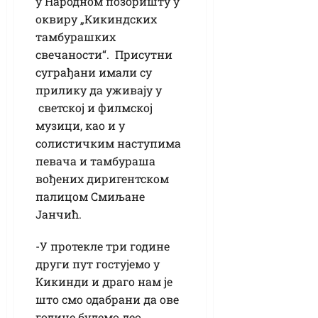
у Народном позоришту у
оквиру „Кикиндских
тамбурашких
свечаности“. Присутни
суграђани имали су
прилику да уживају у
светској и филмској
музици, као и у
солистичким наступима
певача и тамбураша
вођених диригентском
палицом Смиљане
Јанчић.
-У протекле три године
други пут гостујемо у
Кикинди и драго нам је
што смо одабрани да ове
године будемо део