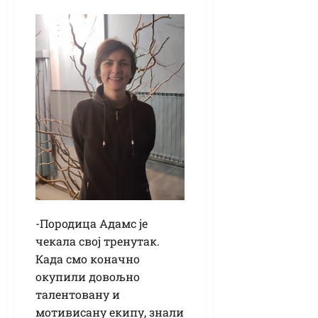
-Породица Адамс је
чекала свој тренутак.
Када смо коначно
окупили довољно
талентовану и
мотивисану екипу, знали