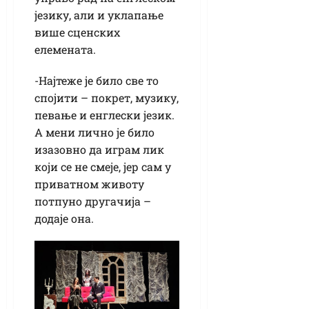
језику, али и уклапање
више сценских
елемената.
-Најтеже је било све то
спојити – покрет, музику,
певање и енглески језик.
А мени лично је било
изазовно да играм лик
који се не смеје, јер сам у
приватном животу
потпуно другачија –
додаје она.