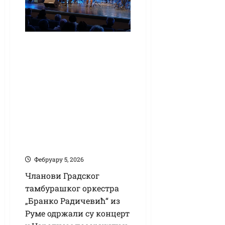
„Кикиндске
тамбурашке
свечаности“
увеличао Градски
тамбурашкиг
оркестар „Бранко
Радичевић“ из
Руме
Фебруарy 5, 2026
Чланови Градског
тамбурашког оркестра
„Бранко Радичевић“ из
Руме одржали су концерт