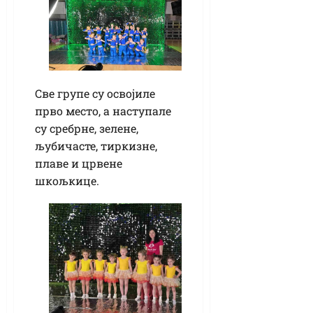
Све групе су освојиле
прво место, а наступале
су сребрне, зелене,
љубичасте, тиркизне,
плаве и црвене
шкољкице.