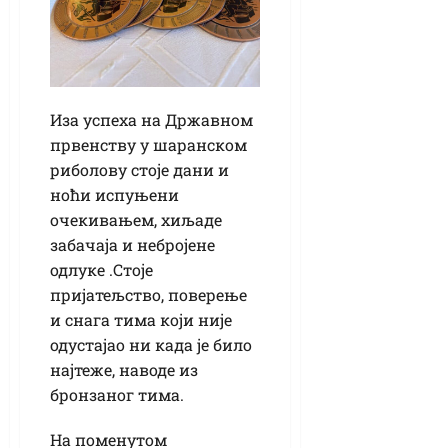
Иза успеха на Државном
првенству у шаранском
риболову стоје дани и
ноћи испуњени
очекивањем, хиљаде
забачаја и небројене
одлуке .Стоје
пријатељство, поверење
и снага тима који није
одустајао ни када је било
најтеже, наводе из
бронзаног тима.
На поменутом