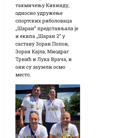
такмичењу Кикинду,
односно удружење
спортских риболоваца
„Шаран“ представљала је
и екипа „Шаран 2“ у
саставу Зоран Попов,
Зоран Кајла, Миодраг
Трнић и Лука Врача, и
они су заузели осмо
место.