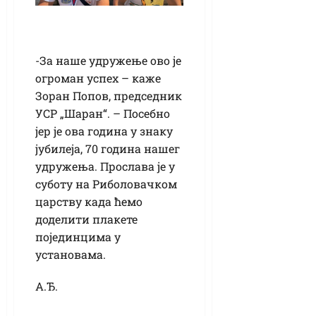
-За наше удружење ово је
огроман успех – каже
Зоран Попов, председник
УСР „Шаран“. – Посебно
јер је ова година у знаку
јубилеја, 70 година нашег
удружења. Прослава је у
суботу на Риболовачком
царству када ћемо
доделити плакете
појединцима у
установама.
А.Ђ.