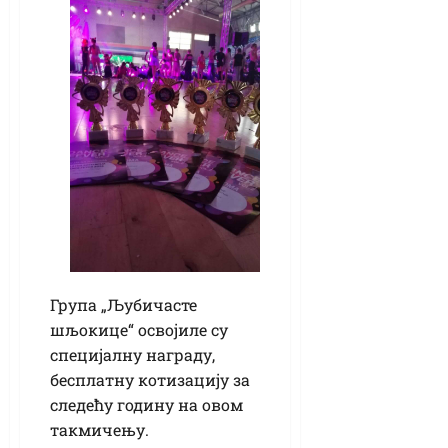
Група „Љубичасте
шљокице“ освојиле су
специјалну награду,
бесплатну котизацију за
следећу годину на овом
такмичењу.