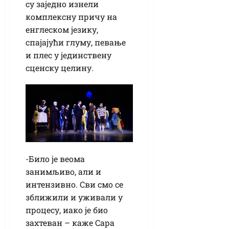
су заједно изнели
комплексну причу на
енглеском језику,
спајајући глуму, певање
и плес у јединствену
сценску целину.
-Било је веома
занимљиво, али и
интензивно. Сви смо се
зближили и уживали у
процесу, иако је био
захтеван – каже Сара