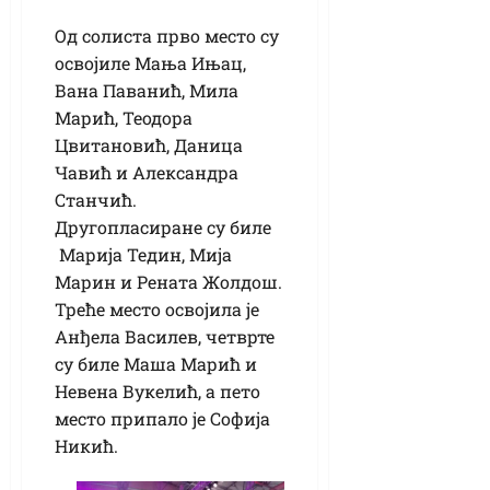
Од солиста прво место су
освојиле Мања Ињац,
Вана Паванић, Мила
Марић, Теодора
Цвитановић, Даница
Чавић и Александра
Станчић.
Другопласиране су биле
Марија Тедин, Мија
Марин и Рената Жолдош.
Треће место освојила је
Анђела Василев, четврте
су биле Маша Марић и
Невена Вукелић, а пето
место припало је Софија
Никић.