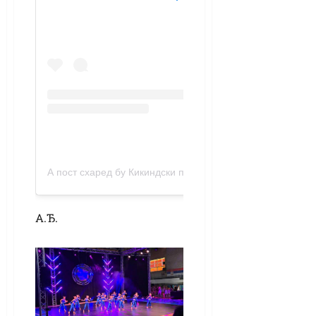
А пост схаред бy Кикиндски портал (@порталкикиндски)
А.Ђ.