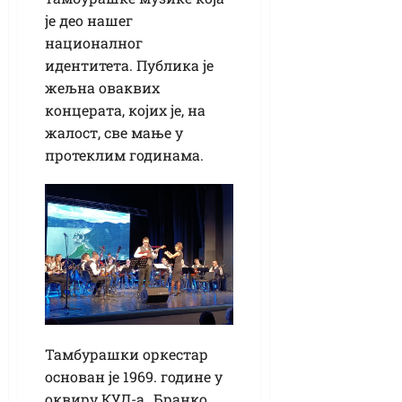
је део нашег
националног
идентитета. Публика је
жељна оваквих
концерата, којих је, на
жалост, све мање у
протеклим годинама.
Тамбурашки оркестар
основан је 1969. године у
оквиру КУД-а „Бранко