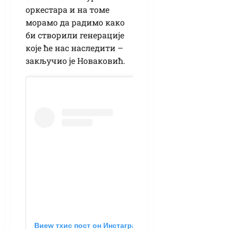
оркестара и на томе
морамо да радимо како
би створили генерације
које ће нас наследити –
закључио је Новаковић.
Виеw тхис пост он Инстаграм