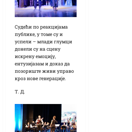
Судећи по реакцијама
публике, у томе су и
успели – млади глумци
донели су на сцену
искрену емоцију,
ентузијазам и доказ да
позориште живи управо
кроз нове генерације.
Т. Д.