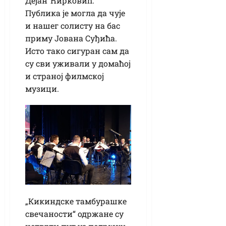
Дејан Ћирковић.
Публика је могла да чује
и нашег солисту на бас
приму Јована Суђића.
Исто тако сигуран сам да
су сви уживали у домаћој
и страној филмској
музици.
„Кикиндске тамбурашке
свечаности“ одржане су