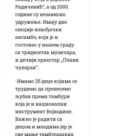
Радичевић“, а од 2000.
године су независно
удружење. Имају две
секције извођачки
ансамбл, који је и
гостовао у нашем граду
са тридесетак музичара,
и дечији оркестар „Плави
чуперак“.
-Имамо 25 деце којима се
трудимо да пренесемо
љубав према тамбури
која је и национални
инструмент Војводине.
Важно је радити са
децом и младима јер је
све мање тамбурашких