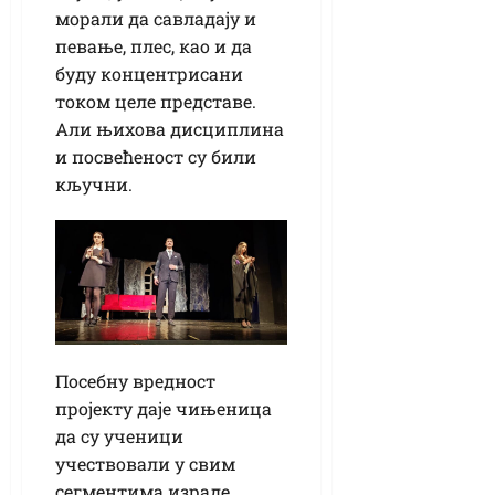
морали да савладају и
певање, плес, као и да
буду концентрисани
током целе представе.
Али њихова дисциплина
и посвећеност су били
кључни.
Посебну вредност
пројекту даје чињеница
да су ученици
учествовали у свим
сегментима израде