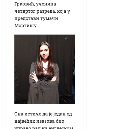
Грковић, ученица
четвртог разреда, која у
представи тумачи
Мортишу.
Она истиче да је један од
највећих изазова био
управо рад на енглеском