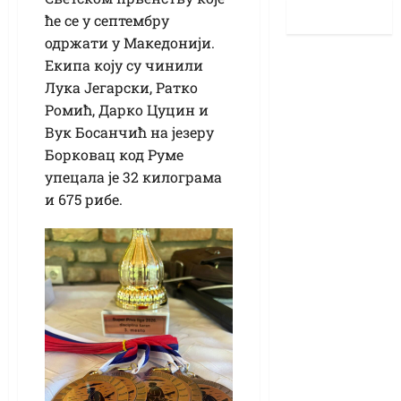
ће се у септембру
одржати у Македонији.
Екипа коју су чинили
Лука Јегарски, Ратко
Ромић, Дарко Цуцин и
Вук Босанчић на језеру
Борковац код Руме
упецала је 32 килограма
и 675 рибе.