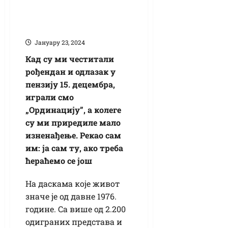
броју одиграних
представа
Јануарy 23, 2024
Кад су ми честитали
рођендан и одлазак у
пензију 15. децембра,
играли смо
„Ординацију”, а колеге
су ми приредиле мало
изненађење. Рекао сам
им: ја сам ту, ако треба
ћераћемо се још
На даскама које живот
значе је од давне 1976.
године. Са више од 2.200
одиграних представа и