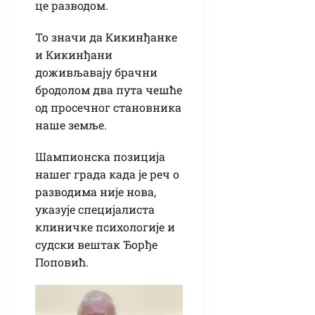
це разводом.
То значи да Кикинђанке
и Кикинђани
доживљавају брачни
бродолом два пута чешће
од просечног становника
наше земље.
Шампионска позиција
нашег града када је реч о
разводима није нова,
указује специјалиста
клиничке психологије и
судски вештак Ђорђе
Поповић.