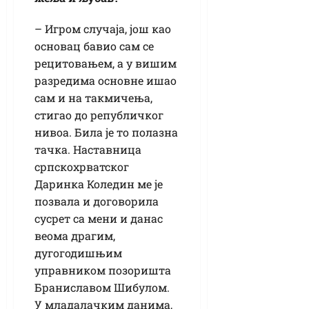
– Игром случаја, још као
основац бавио сам се
рецитовањем, а у вишим
разредима основне ишао
сам и на такмичења,
стигао до републичког
нивоа. Била је то полазна
тачка. Наставница
српскохрватског
Даринка Коледин ме је
позвала и договорила
сусрет са мени и данас
веома драгим,
дугогодишњим
управником позоришта
Браниславом Шибулом.
У младалачким данима,