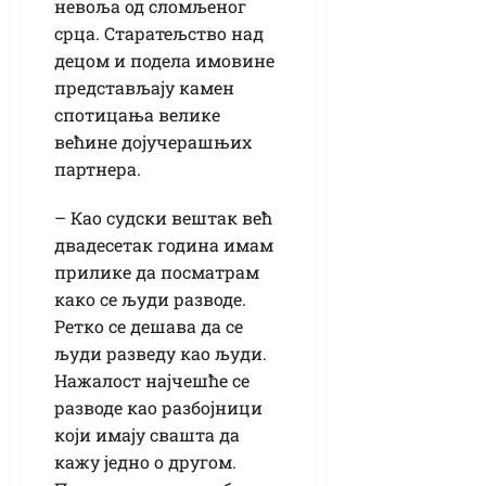
невоља од сломљеног
срца. Старатељство над
децом и подела имовине
представљају камен
спотицања велике
већине дојучерашњих
партнера.
– Као судски вештак већ
двадесетак година имам
прилике да посматрам
како се људи разводе.
Ретко се дешава да се
људи разведу као људи.
Нажалост најчешће се
разводе као разбојници
који имају свашта да
кажу једно о другом.