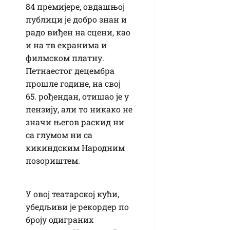
84 премијере, овдашњој
публици је добро знан и
радо виђен на сцени, као
и на тв екранима и
филмском платну.
Петнаестог децембра
прошле године, на свој
65. рођендан, отишао је у
пензију, али то никако не
значи његов раскид ни
са глумом ни са
кикиндским Народним
позориштем.
У овој театарској кући,
убедљиви је рекордер по
броју одиграних