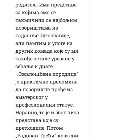
редитељ. Има представа
са којима смо се
такмичили са најбољим
позориштима из
тадашње Југославије,
али памтим и улоге из
других комада које су ми
такође остале урезане у
сећање и драге.
„Ожалошћена породица”
је практично преломила
да позориште пређе из
аматерског у
професионални статус.
Наравно, то је и због низа
представа које су
претходиле. Потом
„Радован Трећи” који сви