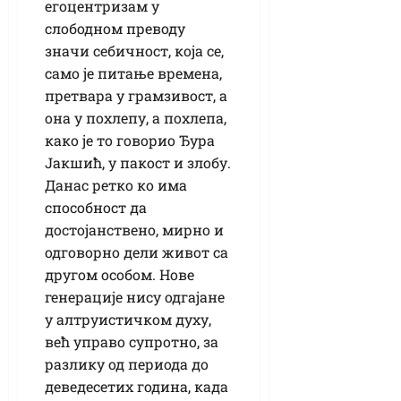
егоцентризам у
слободном преводу
значи себичност, која се,
само је питање времена,
претвара у грамзивост, а
она у похлепу, а похлепа,
како је то говорио Ђура
Јакшић, у пакост и злобу.
Данас ретко ко има
способност да
достојанствено, мирно и
одговорно дели живот са
другом особом. Нове
генерације нису одгајане
у алтруистичком духу,
већ управо супротно, за
разлику од периода до
деведесетих година, када