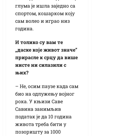
глума је ишла заједно са
спортом, кошарком коју
сам волео и играо низ
година.
И толико су вам те
„даске које живот значе”
прирасле к срцу да више
нисте ни силазили с
њих?
– Не, осим паузе када сам
био на одлужењу војног
рока. У књизи Саве
Савина занимљив
податак је да 10 година
живота треба бити у
позоришту за 1000