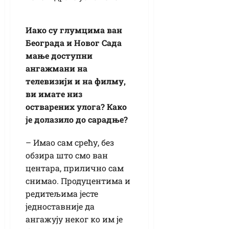
Иако су глумцима ван
Београда и Новог Сада
мање доступни
ангажмани на
телевизији и на филму,
ви имате низ
остварених улога? Како
је долазило до сарадње?
– Имао сам срећу, без
обзира што смо ван
центара, прилично сам
снимао. Продуцентима и
редитељима јесте
једноставније да
ангажују неког ко им је