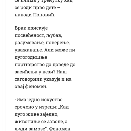
се роди прво дете –
наводи Поповић.
Брак изискује
посвећеност, љубав,
разумевање, поверење,
уважавање. Али може ли
дугогодишње
партнерство да доведе до
засићења у вези? Наш
саговорник указује и на
овај феномен.
-Има једно искуство
срочено у изреци: „Кад
дуго живе заједно,
животиње се заволе, а
људи замрзе”. Феномен