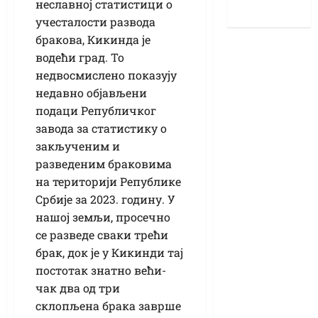
неславној статистици о
учесталости развода
бракова, Кикинда је
водећи град. То
недвосмислено показују
недавно објављени
подаци Републичког
завода за статистику о
закљученим и
разведеним браковима
на територији Републике
Србије за 2023. годину. У
нашој земљи, просечно
се разведе сваки трећи
брак, док је у Кикинди тај
постотак знатно већи-
чак два од три
склопљена брака заврше