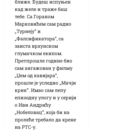
ближе. Будеш испуњен
кад желе и траже баш
тебе. Са Гораном
Марковићем сам радио
„Турнеју” и
„Фалсификатора”, са
заиста врхунском
глумачком екипом.
Претпрошле године био
сам ангажован у филму
„Џем од кавијара”,
прошле је уследио „Мачји
крик”. Имао сам лепу
епизодну улогу и у серији
о Иви Андрићу
„Нобеловац”, која би на
пролеће требало да крене
на РТС-у.