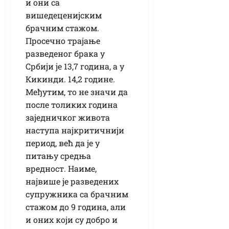
и они са
вишедеценијским
брачним стажом.
Просечно трајање
разведеног брака у
Србији је 13,7 година, а у
Кикинди. 14,2 године.
Међутим, то не значи да
после толиких година
заједничког живота
наступа најкритичнији
период, већ да је у
питању средња
вредност. Наиме,
највише је разведених
супружника са брачним
стажом до 9 година, али
и оних који су добро и