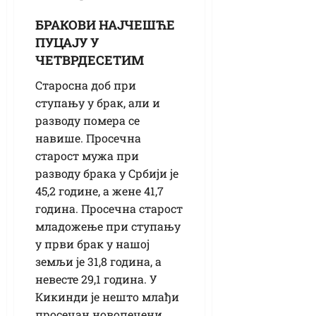
БРАКОВИ НАЈЧЕШЋЕ
ПУЦАЈУ У
ЧЕТВРДЕСЕТИМ
Старосна доб при
ступању у брак, али и
разводу помера се
навише. Просечна
старост мужа при
разводу брака у Србији је
45,2 године, а жене 41,7
година. Просечна старост
младожење при ступању
у први брак у нашој
земљи је 31,8 година, а
невесте 29,1 година. У
Кикинди је нешто млађи
просечан новопечени