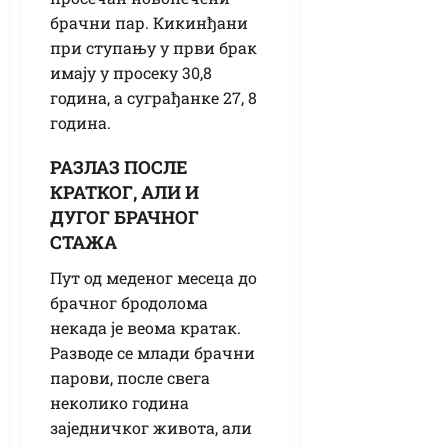
брачни пар. Кикинђани
при ступању у први брак
имају у просеку 30,8
година, а суграђанке 27, 8
година.
РАЗЛАЗ ПОСЛЕ
КРАТКОГ, АЛИ И
ДУГОГ БРАЧНОГ
СТАЖА
Пут од меденог месеца до
брачног бродолома
некада је веома кратак.
Разводе се млади брачни
парови, после свега
неколико година
заједничког живота, али