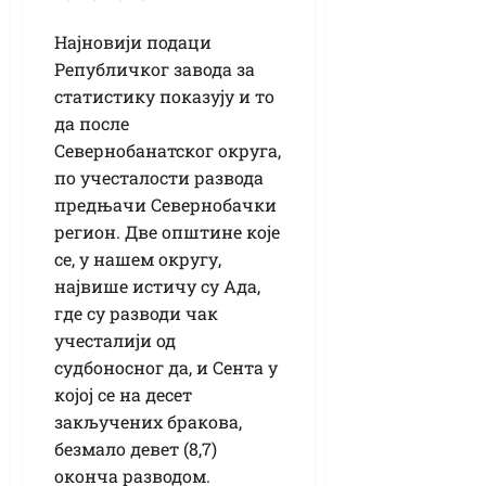
Најновији подаци
Републичког завода за
статистику показују и то
да после
Севернобанатског округа,
по учесталости развода
предњачи Севернобачки
регион. Две општине које
се, у нашем округу,
највише истичу су Ада,
где су разводи чак
учесталији од
судбоносног да, и Сента у
којој се на десет
закључених бракова,
безмало девет (8,7)
оконча разводом.