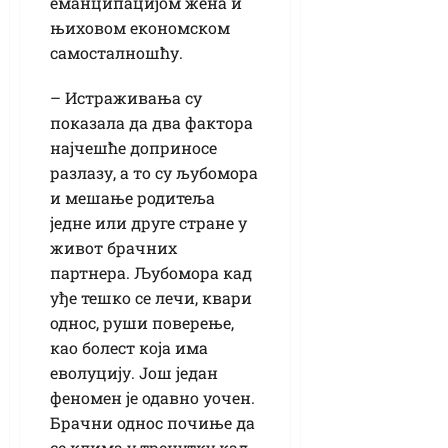
еманципацијом жена и
њиховом економском
самосталношћу.
– Истраживања су
показала да два фактора
најчешће доприносе
разлазу, а то су љубомора
и мешање родитеља
једне или друге стране у
живот брачних
партнера. Љубомора кад
уђе тешко се лечи, квари
однос, руши поверење,
као болест која има
еволуцију. Још један
феномен је одавно уочен.
Брачни однос почиње да
се клима у тренутку кад