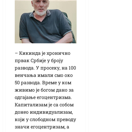
– Кикинда је хронично
првак Србије у броју
развода. У просеку, на 100
венчања имали смо око
50 развода. Време у ком
живимо је богом дано за
одгајање егоцентризма.
Капитализам је са собом
донео индивидуализам,
који у слободном преводу
значи егоцентризам, а