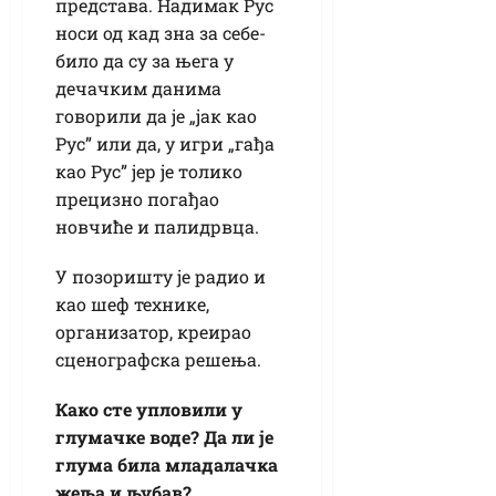
представа. Надимак Рус
носи од кад зна за себе-
било да су за њега у
дечачким данима
говорили да је „јак као
Рус” или да, у игри „гађа
као Рус” јер је толико
прецизно погађао
новчиће и палидрвца.
У позоришту је радио и
као шеф технике,
организатор, креирао
сценографска решења.
Како сте упловили у
глумачке воде? Да ли је
глума била младалачка
жеља и љубав?