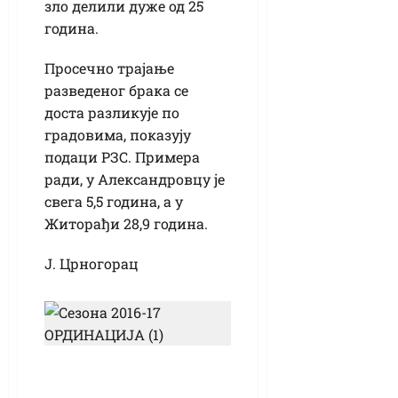
зло делили дуже од 25
година.
Просечно трајање
разведеног брака се
доста разликује по
градовима, показују
подаци РЗС. Примера
ради, у Александровцу је
свега 5,5 година, а у
Житорађи 28,9 година.
Ј. Црногорац
Бранислав Чубрило
Рус: Рекордер по