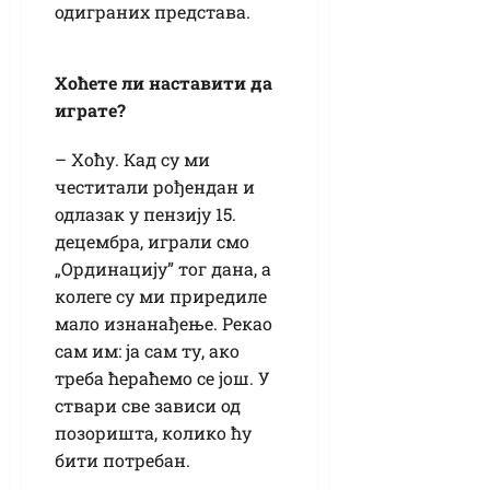
одиграних представа.
Хоћете ли наставити да
играте?
– Хоћу. Кад су ми
честитали рођендан и
одлазак у пензију 15.
децембра, играли смо
„Ординацију” тог дана, а
колеге су ми приредиле
мало изнанађење. Рекао
сам им: ја сам ту, ако
треба ћераћемо се још. У
ствари све зависи од
позоришта, колико ћу
бити потребан.