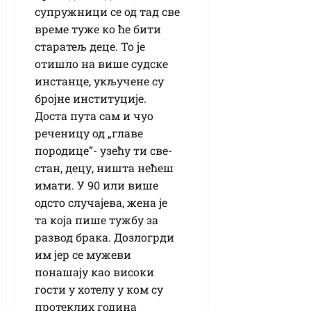
супружници се од тад све
време туже ко ће бити
старатељ деце. То је
отишло на више судске
инстанце, укључене су
бројне институције.
Доста пута сам и чуо
реченицу од „главе
породице”- узећу ти све-
стан, децу, ништа нећеш
имати. У 90 или више
одсто случајева, жена је
та која пише тужбу за
развод брака. Дозлогрди
им јер се мужеви
понашају као високи
гости у хотелу у ком су
протеклих година