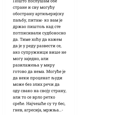
Пошто послушам обе
стране и сву могућу
обострану артиљеријску
паљбу, питам- ко вам је
држао пиштољ кад сте
потписивали судбоносно
да. Тиме хоћу да кажем
да је у реду развести се,
ако супружници више не
могу заједно, али
разилажења у миру
готово да нема. Могуће је
да неки проценат људи
може без злих речи да
оду свако на своју страну,
али то се врло ретко
среће. Најчешће су ту бес,
гнев, агресија, мржња…-