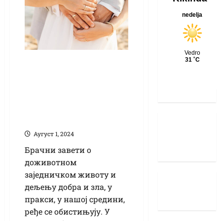
Кикинда рекордер
у неславној
статистици: Чак
два од три брака
заврше се разводом
Аугуст 1, 2024
Брачни завети о
доживотном
заједничком животу и
дељењу добра и зла, у
пракси, у нашој средини,
ређе се обистињују. У