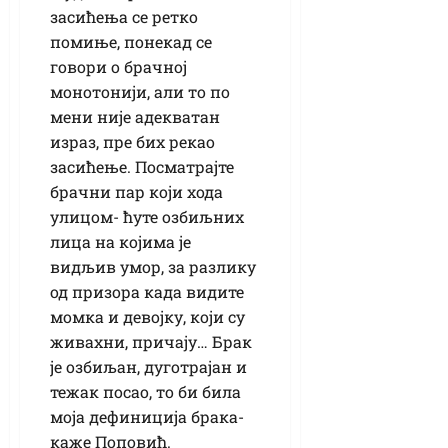
засићења се ретко
помиње, понекад се
говори о брачној
монотонији, али то по
мени није адекватан
израз, пре бих рекао
засићење. Посматрајте
брачни пар који хода
улицом- ћуте озбиљних
лица на којима је
видљив умор, за разлику
од призора када видите
момка и девојку, који су
живахни, причају… Брак
је озбиљан, дуготрајан и
тежак посао, то би била
моја дефиниција брака-
каже Поповић.