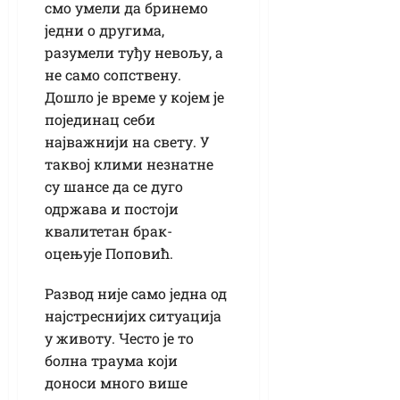
смо умели да бринемо
једни о другима,
разумели туђу невољу, а
не само сопствену.
Дошло је време у којем је
појединац себи
најважнији на свету. У
таквој клими незнатне
су шансе да се дуго
одржава и постоји
квалитетан брак-
оцењује Поповић.
Развод није само једна од
најстреснијих ситуација
у животу. Често је то
болна траума који
доноси много више