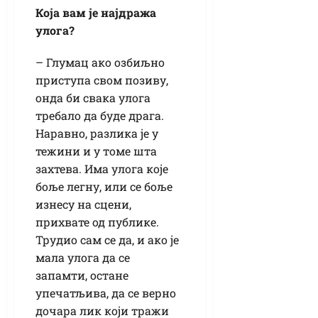
Која вам је најдража
улога?
– Глумац ако озбиљно
приступа свом позиву,
онда би свака улога
требало да буде драга.
Наравно, разлика је у
тежини и у томе шта
захтева. Има улога које
боље легну, или се боље
изнесу на сцени,
прихвате од публике.
Трудио сам се да, и ако је
мала улога да се
запамти, остане
упечатљива, да се верно
дочара лик који тражи