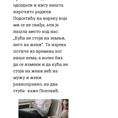
одседали и нису ништа
нарочито радили.
Подсетићу на изреку која
ми се не свиђа, али је
нашла место код нас:
„Кућа не стоји на земљи,
него на жени”. Та изрека
потиче из времена ког
више нема, а волео бих
да се измени и да кућа не
стоји на жени већ на
мужу и жени
равноправно, на два
стуба- каже Поповић.