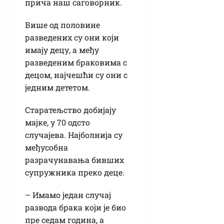
прича наш саговорник.
Више од половине
разведених су они који
имају децу, а међу
разведеним браковима с
децом, најчешћи су они с
једним дететом.
Старатељство добијају
мајке, у 70 одсто
случајева. Најболнија су
међусобна
разрачунавања бивших
супружника преко деце.
– Имамо један случај
развода брака који је био
пре седам година, а