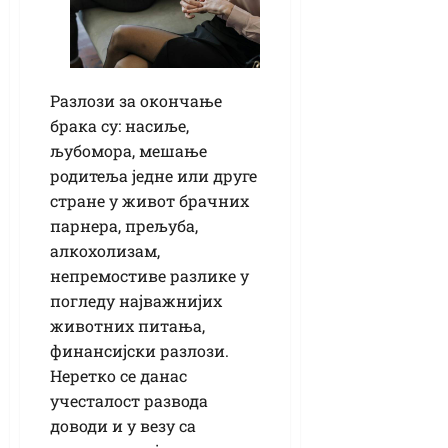
Разлози за окончање
брака су: насиље,
љубомора, мешање
родитеља једне или друге
стране у живот брачних
парнера, прељуба,
алкохолизам,
непремостиве разлике у
погледу најважнијих
животних питања,
финансијски разлози.
Неретко се данас
учесталост развода
доводи и у везу са