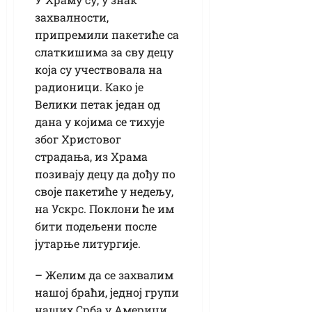
захвалности,
припремили пакетиће са
слаткишима за сву децу
која су учествовала на
радионици. Како је
Велики петак један од
дана у којима се тихује
због Христовог
страдања, из Храма
позивају децу да дођу по
своје пакетиће у недељу,
на Ускрс. Поклони ће им
бити подељени после
јутарње литургије.
– Желим да се захвалим
нашој браћи, једној групи
наших Срба у Америци