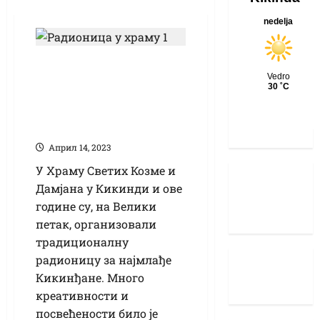
Радионица
фарбања ускршњих
јаја у Храму Светих
Козме и Дамјана
Април 14, 2023
У Храму Светих Козме и
Дамјана у Кикинди и ове
године су, на Велики
петак, организовали
традиционалну
радионицу за најмлађе
Кикинђане. Много
креативности и
посвећености било је