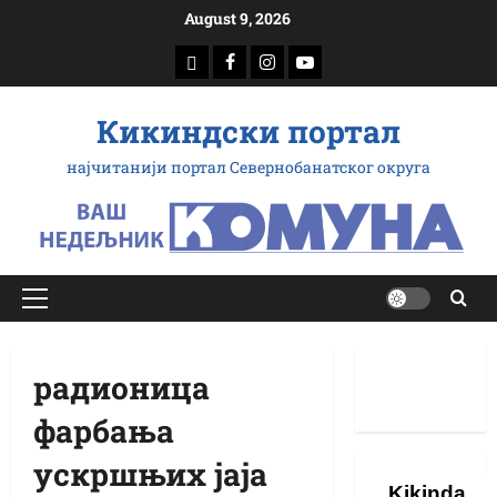
Скип
August 9, 2026
то
доwнлоад
Фацебоок
Инстаграм
Yоутубе
цонтент
Кикиндски портал
најчитанији портал Севернобанатског округа
Примарy
Мену
радионица
фарбања
ускршњих јаја