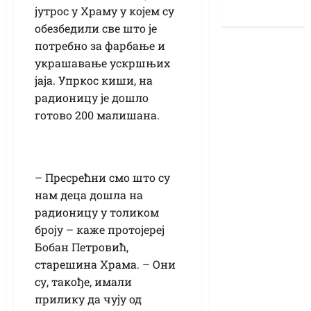
јутрос у Храму у којем су
обезбедили све што је
потребно за фарбање и
украшавање ускршњих
јаја. Упркос киши, на
радионицу је дошло
готово 200 малишана.
– Пресрећни смо што су
нам деца дошла на
радионицу у толиком
броју – каже протојереј
Бобан Петровић,
старешина Храма. – Они
су, такође, имали
прилику да чују од