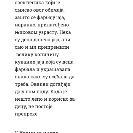
свештеника који је
смисао овог обичаја,
зашто се фарбају јаја,
наравно, прилагођено
њиховом узрасту. Нека
су деца донела јаја, али
смо и ми припремили
велику количину
куваних јаја која су деца
фарбала и украшавала
онако како су осећала да
треба. Овакви догађаји
дају нам наду. Када је
нешто лепо и корисно за
децу, не постоје
препреке.
У Храму су, у знак