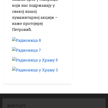
који нас подржавају у
свакој нашој
хуманитарној акцији –
каже протојереј
Петровић.
КОНТАКТ