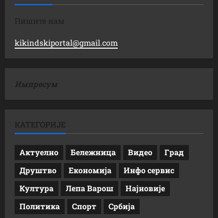
Пишите нам
kikindskiportal@gmail.com
Импресум
КАТЕГОРИЈЕ
Актуелно
Бележница
Видео
Град
Друштво
Економија
Инфо сервис
Култура
Лепа Варош
Најновије
Политика
Спорт
Србија