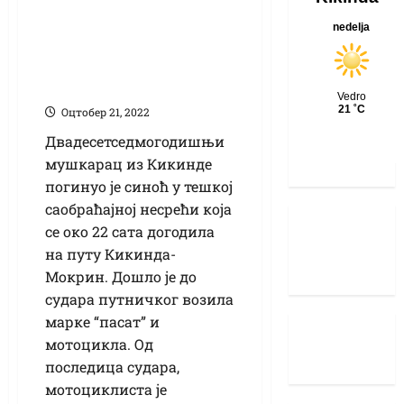
Мотоциклиста (27)
погинуо на путу
Кикинда-Мокрин
Оцтобер 21, 2022
Двадесетседмогодишњи
мушкарац из Кикинде
погинуо је синоћ у тешкој
саобраћајној несрећи која
се око 22 сата догодила
на путу Кикинда-
Мокрин. Дошло је до
судара путничког возила
марке “пасат” и
мотоцикла. Од
последица судара,
мотоциклиста је