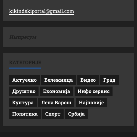
kikindskiportal@gmail.com
Импресум
КАТЕГОРИЈЕ
Актуелно
Бележница
Видео
Град
Друштво
Економија
Инфо сервис
Култура
Лепа Варош
Најновије
Политика
Спорт
Србија