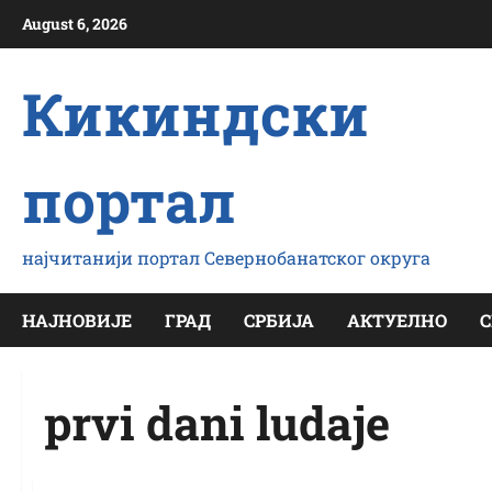
Скип
August 6, 2026
то
цонтент
Кикиндски
портал
најчитанији портал Севернобанатског округа
НАЈНОВИЈЕ
ГРАД
СРБИЈА
АКТУЕЛНО
С
prvi dani ludaje