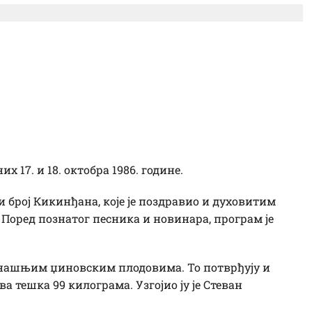
вим „Данима лудаје”:
 99 кг, Раша Попов и
х 17. и 18. октобра 1986. године.
 број Кикинђана, које је поздравио и духовитим
Поред познатог песника и новинара, програм је
данашњим џиновским плодовима. То потврђују и
а тешка 99 килограма. Узгојио ју је Стеван