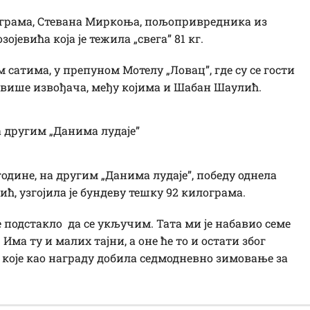
лограма, Стевана Миркоња, пољопривредника из
јевића која је тежила „свега” 81 кг.
м сатима, у препуном Мотелу „Ловац”, где су се гости
 више извођача, међу којима и Шабан Шаулић.
а другим „Данима лудаје”
године, на другим „Данима лудаје”, победу однела
ћ, узгојила је бундеву тешку 92 килограма.
е подстакло да се укључим. Тата ми је набавио семе
. Има ту и малих тајни, а оне ће то и остати због
 које као награду добила седмодневно зимовање за