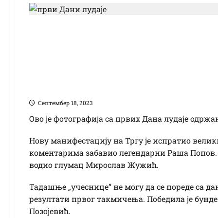
Овако је било на пр
Победница од „свега”
Шабан Шаулић
Септембер 18, 2023
Ово је фотографија са првих Дана лудаје одржани
Нову манифестацију на Тргу је испратио велики
коментарима забавио легендарни Раша Попов. 
водио глумац Мирослав Жужић.
Тадашње „учеснице” не могу да се пореде са 
резултати првог такмичења. Победила је бундев
Позојевић.