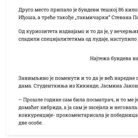
Друго место припало је бундеви тешкој 86 ки
Иђоша, а треће такође „такмичарки” Стевана Позо
Од куриозитета издвајамо и то да је, у вечерњи
сладили специјалитетима од лудаје, наступило
Најтежа бундева н
Занимљиво је поменути и то да је већ наредне 
дама. Студенткиња из Кикинде, Јасмина Јакони
– Прошле године сам била посматрач, и то ме ј
домаћег хибрида, а ја сам је засејала и неговала
конкуренције- прокоментарисала је победница
две особе.