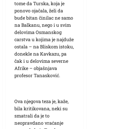
tome da Turska, koja je
ponovo ojačala, želi da
bude bitan činilac ne samo
na Balkanu, nego i u svim
delovima Osmanskog
carstva u kojima je najduže
ostala – na Bliskom istoku,
donekle na Kavkazu, pa
čak i u delovima severne
Afrike – objašnjava
profesor Tanasković.
Ova njegova teza je, kaže,
bila kritikovana, neki su
smatrali da je to
neopravdano vraćanje