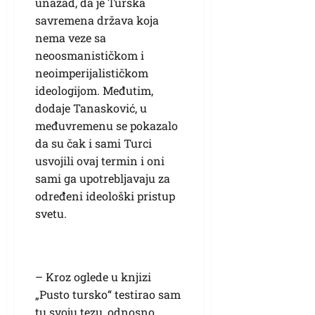
unazad, da je Turska
savremena država koja
nema veze sa
neoosmanističkom i
neoimperijalističkom
ideologijom. Međutim,
dodaje Tanasković, u
međuvremenu se pokazalo
da su čak i sami Turci
usvojili ovaj termin i oni
sami ga upotrebljavaju za
određeni ideološki pristup
svetu.
– Kroz oglede u knjizi
„Pusto tursko“ testirao sam
tu svoju tezu, odnosno