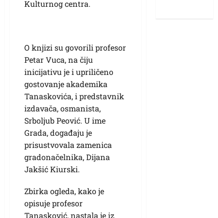
Kulturnog centra.
O knjizi su govorili profesor
Petar Vuca, na čiju
inicijativu je i upriličeno
gostovanje akademika
Tanaskovića, i predstavnik
izdavača, osmanista,
Srboljub Peović. U ime
Grada, događaju je
prisustvovala zamenica
gradonačelnika, Dijana
Jakšić Kiurski.
Zbirka ogleda, kako je
opisuje profesor
Tanasković, nastala je iz