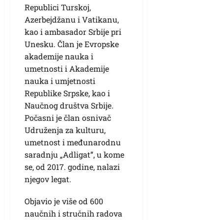
Republici Turskoj,
Azerbejdžanu i Vatikanu,
kao i ambasador Srbije pri
Unesku. Član je Evropske
akademije nauka i
umetnosti i Akademije
nauka i umjetnosti
Republike Srpske, kao i
Naučnog društva Srbije.
Počasni je član osnivač
Udruženja za kulturu,
umetnost i međunarodnu
saradnju „Adligat”, u kome
se, od 2017. godine, nalazi
njegov legat.
Objavio je više od 600
naučnih i stručnih radova