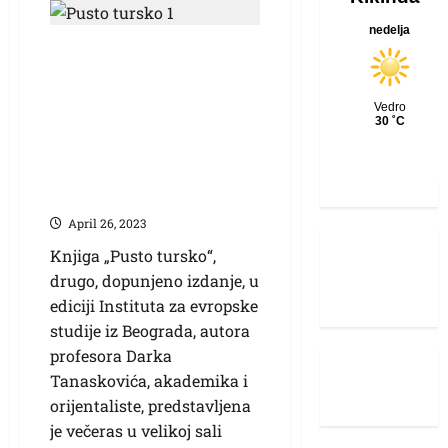
U KC predstavljena
knjiga akademika
Darka Tanaskovića:
„Pusto tursko“ je
potvrda
neoosmanizma
April 26, 2023
Knjiga „Pusto tursko“,
drugo, dopunjeno izdanje, u
ediciji Instituta za evropske
studije iz Beograda, autora
profesora Darka
Tanaskovića, akademika i
orijentaliste, predstavljena
je večeras u velikoj sali