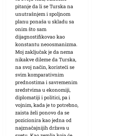
pitanje da li se Turska na
unutrašnjem i spoljnom
planu ponaša u skladu sa
onim što sam
dijagnostifikovao kao
konstantu neoosmanizma.
Moj zaključak je da nema
nikakve dileme da Turska,
na svoj način, koristeći se
svim komparativnim
prednostima i savremenim
sredstvima u ekonomiji,
diplomatiji i politici, pa i
vojnim, kada je to potrebno,
zaista želi ponovo da se
pozicionira kao jedna od
najznačajnijih država u
svetu. Kao zemlja koja će