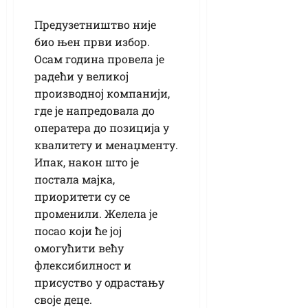
Предузетништво није
био њен први избор.
Осам година провела је
радећи у великој
производној компанији,
где је напредовала до
оператера до позиција у
квалитету и менаџменту.
Ипак, након што је
постала мајка,
приоритети су се
променили. Желела је
посао који ће јој
омогућити већу
флексибилност и
присуство у одрастању
своје деце.