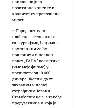
наишао на јако
позитивне критике и
квалитет су препознали
многи.
– Поред потпуно
плаћеног летовања са
екскурзијама, ђацима и
наставницима ћу
поклонити и поклон
пакет „ГАНА“ козметике
(име моје фирме) у
вредности од 10.000
динара. Желим да се
захвалим и нашој
суграђанки Јовани
Стамболији која је такође
предузетница и која је