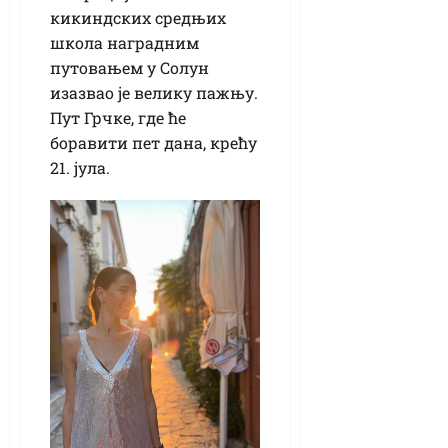
кикиндских средњих
школа наградним
путовањем у Солун
изазвао је велику пажњу.
Пут Грчке, где ће
боравити пет дана, крећу
21. јула.