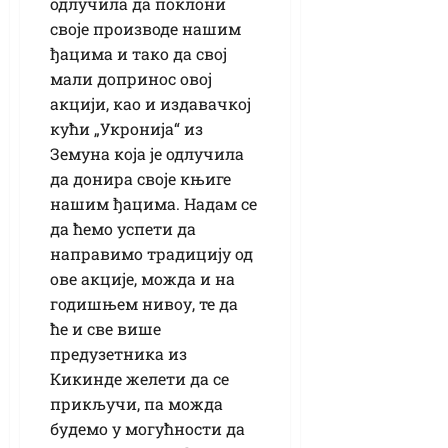
одлучила да поклони
своје производе нашим
ђацима и тако да свој
мали допринос овој
акцији, као и издавачкој
кући „Укронија“ из
Земуна која је одлучила
да донира своје књиге
нашим ђацима. Надам се
да ћемо успети да
направимо традицију од
ове акције, можда и на
годишњем нивоу, те да
ће и све више
предузетника из
Кикинде желети да се
прикључи, па можда
будемо у могућности да