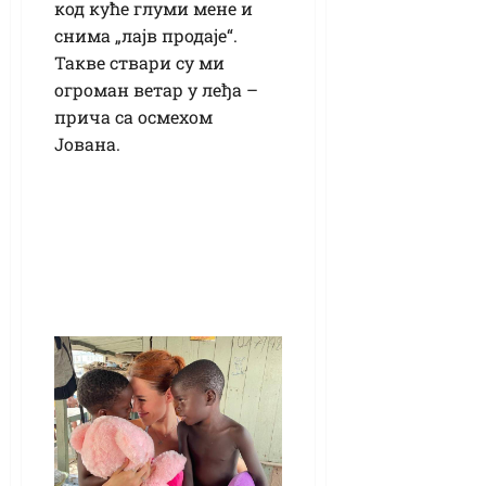
код куће глуми мене и
снима „лајв продаје“.
Такве ствари су ми
огроман ветар у леђа –
прича са осмехом
Јована.