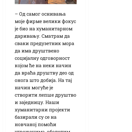
– Од самог оснивања
моје фирме велики фокус
је био на хуманитарном
даривању. Сматрам да
сваки предузетник мора
да има друштвено
социјалну одговорност
којом ће на неки начин
да враћа друштву део од
онога што добија. На тај
начин могуће је
створити лепше друштво
и заједницу. Наши
хуманитарни пројекти
базирали су се на
новчаној помоћи
угроженима, оболелим