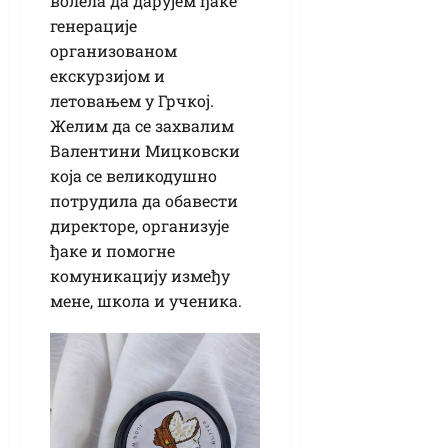
волела да дарујем ђаке
генерације
организованом
екскурзијом и
летовањем у Грчкој.
Желим да се захвалим
Валентини Мицковски
која се великодушно
потрудила да обавести
директоре, организује
ђаке и помогне
комуникацију између
мене, школа и ученика.