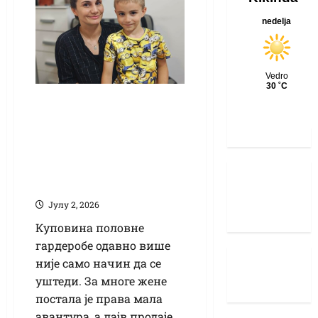
Предузетничка
прича Лукине и
Алексине маме: Од
лајвова до
сопственог посла
Јулy 2, 2026
Куповина половне
гардеробе одавно више
није само начин да се
уштеди. За многе жене
постала је права мала
авантура, а лајв продаје