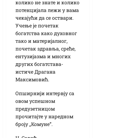
колико не знате и колико
потенцијала лежи у вама
чекајући да се оствари.
Учење је почетак
богатства како духовног
тако и материјалног,
почетак здравља, среће,
ентузијазма и многих
других богатстава-
истиче Драгана
Максимовић.
Опширнији интервју са
овом успешном
предузетницом
прочитајте у наредном
броју „Комуне”.
Н. Савић