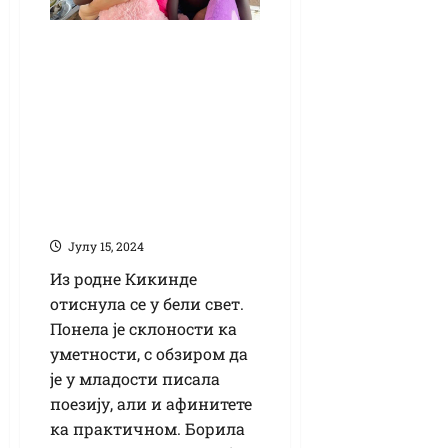
Племенит гест
предузетнице
Драгане
Максимовић:
Путовањем у Грчку
наградила ђаке
генерације
Јулy 15, 2024
Из родне Кикинде
отиснула се у бели свет.
Понела је склоности ка
уметности, с обзиром да
је у младости писала
поезију, али и афинитете
ка практичном. Борила