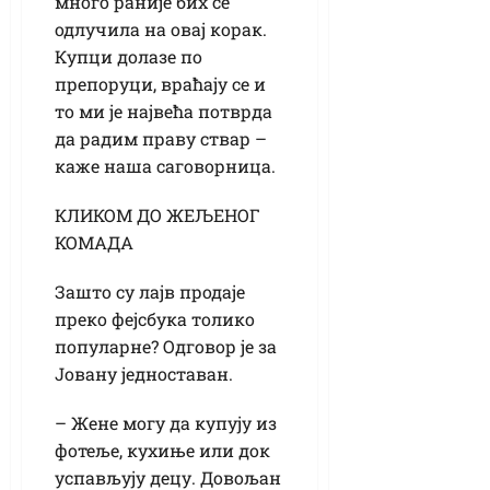
много раније бих се
одлучила на овај корак.
Купци долазе по
препоруци, враћају се и
то ми је највећа потврда
да радим праву ствар –
каже наша саговорница.
КЛИКОМ ДО ЖЕЉЕНОГ
КОМАДА
Зашто су лајв продаје
преко фејсбука толико
популарне? Одговор је за
Јовану једноставан.
– Жене могу да купују из
фотеље, кухиње или док
успављују децу. Довољан