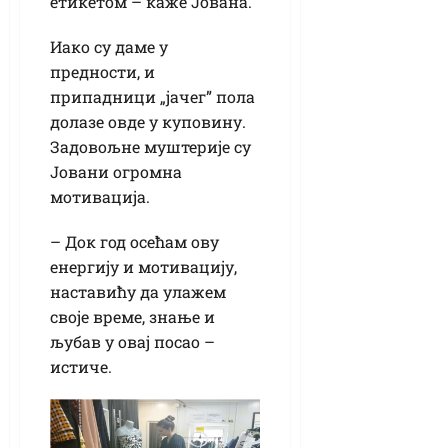
етикетом – каже Јована.
Иако су даме у
предности, и
припадници „јачег” пола
долазе овде у куповину.
Задовољне муштерије су
Јовани огромна
мотивација.
– Док год осећам ову
енергију и мотивацију,
наставићу да улажем
своје време, знање и
љубав у овај посао –
истиче.