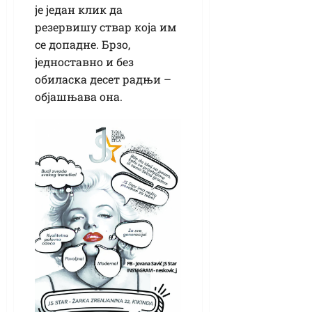
је један клик да
резервишу ствар која им
се допадне. Брзо,
једноставно и без
обиласка десет радњи –
објашњава она.