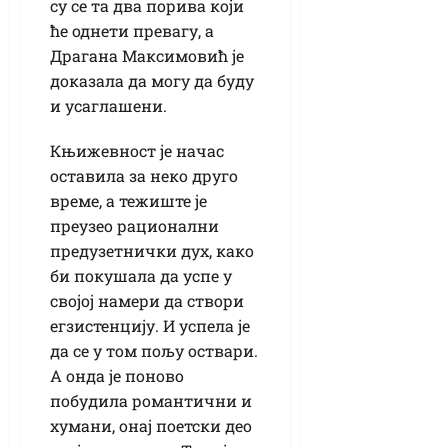
су се та два порива који
ће однети превагу, а
Драгана Максимовић је
доказала да могу да буду
и усаглашени.
Књижевност је начас
оставила за неко друго
време, а тежиште је
преузео рационални
предузетнички дух, како
би покушала да успе у
својој намери да створи
егзистенцију. И успела је
да се у том пољу оствари.
А онда је поново
побудила романтични и
хумани, онај поетски део