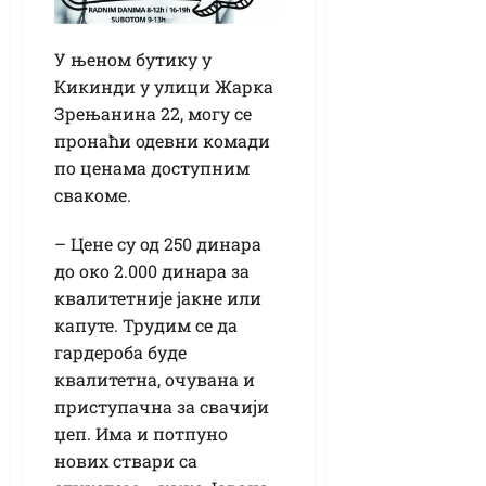
У њеном бутику у
Кикинди у улици Жарка
Зрењанина 22, могу се
пронаћи одевни комади
по ценама доступним
свакоме.
– Цене су од 250 динара
до око 2.000 динара за
квалитетније јакне или
капуте. Трудим се да
гардероба буде
квалитетна, очувана и
приступачна за свачији
џеп. Има и потпуно
нових ствари са