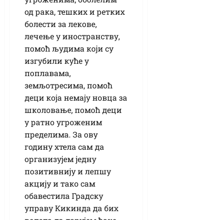
од рака, тешких и ретких
болести за лекове,
лечење у иностранству,
помоћ људима који су
изгубили куће у
поплавама,
земљотресима, помоћ
деци која немају новца за
школовање, помоћ деци
у ратно угроженим
пределима. За ову
годину хтела сам да
организујем једну
позитивнију и лепшу
акцију и тако сам
обавестила Градску
управу Кикинда да бих