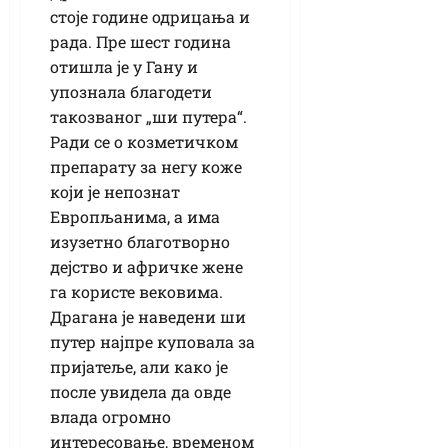
стоје године одрицања и
рада. Пре шест година
отишла је у Гану и
упознала благодети
такозваног „ши путера“.
Ради се о козметичком
препарату за негу коже
који је непознат
Европљанима, а има
изузетно благотворно
дејство и афричке жене
га користе вековима.
Драгана је наведени ши
путер најпре куповала за
пријатеље, али како је
после увидела да овде
влада огромно
интересовање, временом