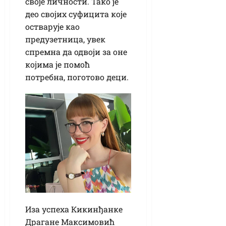
своје личности. Тако је
део својих суфицита које
остварује као
предузетница, увек
спремна да одвоји за оне
којима је помоћ
потребна, поготово деци.
Иза успеха Кикинђанке
Драгане Максимовић