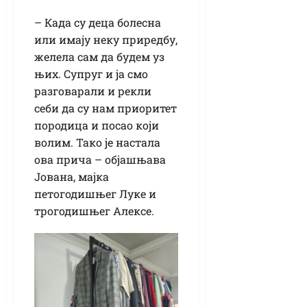
– Када су деца болесна
или имају неку приредбу,
желела сам да будем уз
њих. Супруг и ја смо
разговарали и рекли
себи да су нам приоритет
породица и посао који
волим. Тако је настала
ова прича – објашњава
Јована, мајка
петогодишњег Луке и
трогодишњег Алексе.