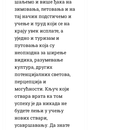
шаљемо и више ђака на
зимовања, летовања и на
тај начин подстичемо и
учење и труд који се на
крају увек исплате, а
уједно и туризам и
путовања која су
неопходна за ширење
видика, разумевање
култура, других
потенцијалних светова,
перцепција и
могућности. Кључ који
отвара врата ка том
успеху је да никада не
будете лењи у учењу
нових ствари,
усавршавању. Да знате