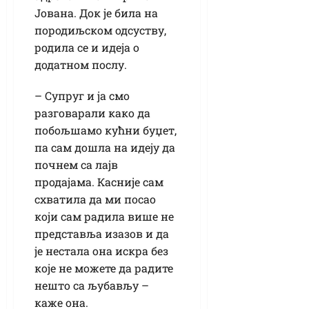
Јована. Док је била на
породиљском одсуству,
родила се и идеја о
додатном послу.
– Супруг и ја смо
разговарали како да
побољшамо кућни буџет,
па сам дошла на идеју да
почнем са лајв
продајама. Касније сам
схватила да ми посао
који сам радила више не
представља изазов и да
је нестала она искра без
које не можете да радите
нешто са љубављу –
каже она.