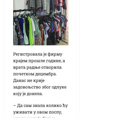
Регистровала је фирму
крајем прошле године, а
врата радње отворила
почетком децембра.
Данас не крије
задовољство због одлуке
коју је донела.
– Да сам знала колико ћу
уживати у овом послу,