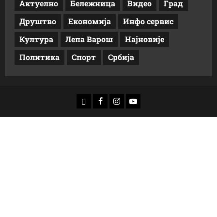
Актуелно
Бележница
Видео
Град
Друштво
Економија
Инфо сервис
Култура
Лепа Варош
Најновије
Политика
Спорт
Србија
доwнлоад
Фацебоок
Инстаграм
Yоутубе