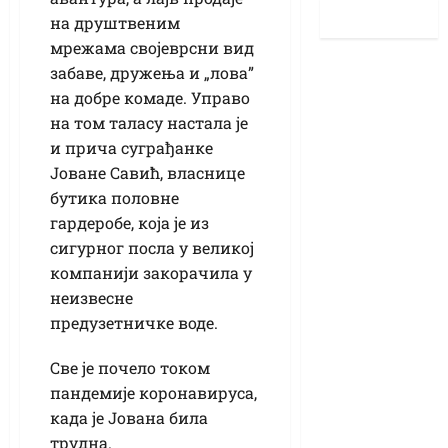
на друштвеним
мрежама својеврсни вид
забаве, дружења и „лова”
на добре комаде. Управо
на том таласу настала је
и прича суграђанке
Јоване Савић, власнице
бутика половне
гардеробе, која је из
сигурног посла у великој
компанији закорачила у
неизвесне
предузетничке воде.
Све је почело током
пандемије коронавируса,
када је Јована била
трудна.