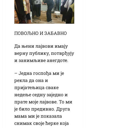
ПОВОЉНО И ЗАБАВНО
Да њени лајвови имају
верну публику, потврђују
и занимљиве анегдоте.
– Једна госпођа ми је
рекла да она и
пријатељица сваке
недеље седну заједно и
прате моје лајвове. То ми
је било предивно. Друга
мама ми је показала
снимак своје ћерке која