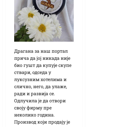
Драгана за наш портал
прича да јој никада није
био гушт да купује скупе
ствари, одседа у
луксузним хотелима и
слично, него, да улаже,
ради и развија се.
Одлучила је да отвори
своју фирму пре
неколико година.
Производ који продају је