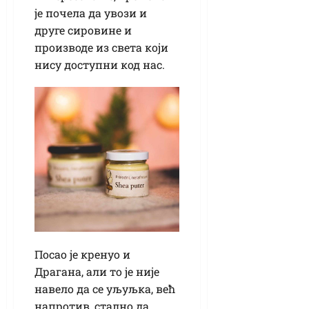
је почела да увози и
друге сировине и
производе из света који
нису доступни код нас.
Посао је кренуо и
Драгана, али то је није
навело да се уљуљка, већ
напротив, стално да