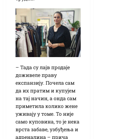
– Тада су лајв продаје
доживеле праву
експанзију. Почела сам
да их пратим и купујем
на тај начин, а онда сам
приметила колико жене
уживају у томе. То није
само куповина, то је нека
врста забаве, узбуђења и
адреналина – прича