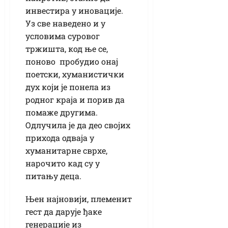
инвестира у иновације.
Уз све наведено и у
условима суровог
тржишта, код ње се,
поново пробудио онај
поетски, хуманистички
дух који је понела из
родног краја и порив да
помаже другима.
Одлучила је да део својих
прихода одваја у
хуманитарне сврхе,
нарочито кад су у
питању деца.
Њен најновији, племенит
гест да дарује ђаке
генерације из