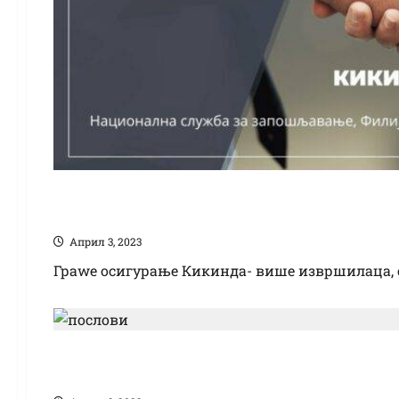
Граwе осигурање
Април 3, 2023
Граwе осигурање Кикинда- више извршилаца, 
Заштитна радионица