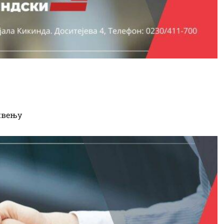
зарци
ивењу