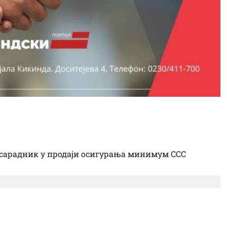
сарадник у продаји осигурања минимум ССС
 „Лира”