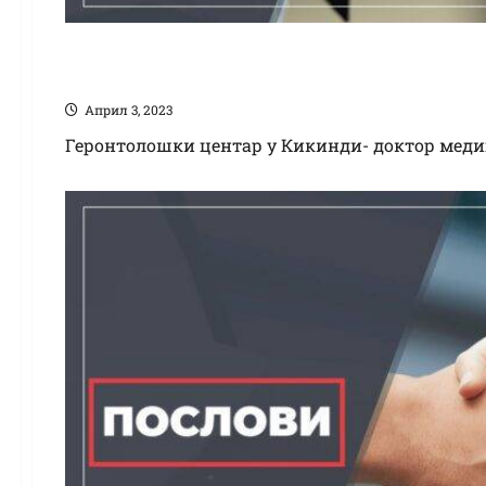
Геронтолошки цент
Април 3, 2023
Геронтолошки центар у Кикинди- доктор медиц