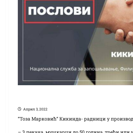
„Тоза Марковић“ Ки
Април 3, 2022
“Тоза Марковић“ Кикинда- радници у производњ
– 3 пекача, мушкарци до 50 година, трећи или