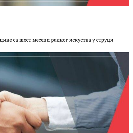
ар Кикинда
ине са шест месеци радног искуства у струци