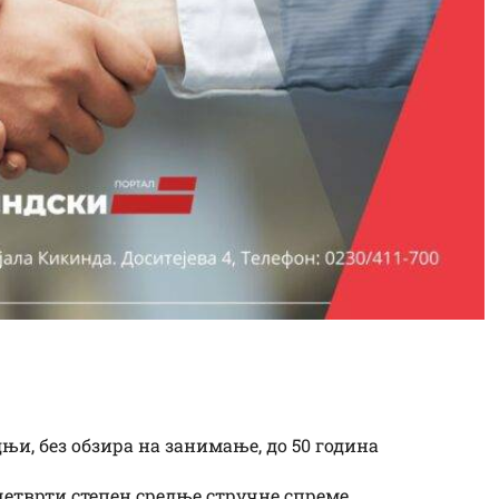
кинда
и, без обзира на занимање, до 50 година
 четврти степен средње стручне спреме