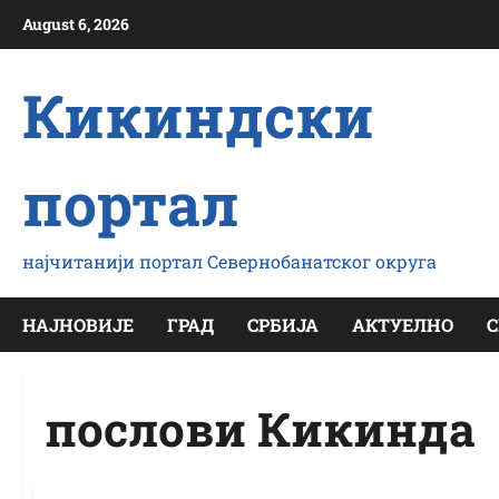
Скип
August 6, 2026
то
цонтент
Кикиндски
портал
најчитанији портал Севернобанатског округа
НАЈНОВИЈЕ
ГРАД
СРБИЈА
АКТУЕЛНО
С
послови Кикинда