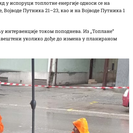
д у испоруци топлотне енергије односи се на
 Војводе Путника 21–23, као и на Војводе Путника 1
у интервенције током поподнева. Из „Топлане“
авештени уколико дође до измена у планираном