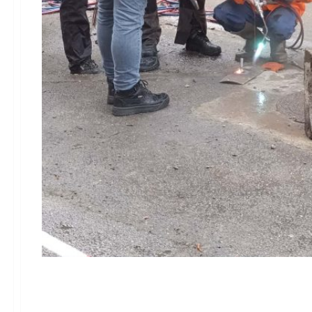
Услед хаварије без г