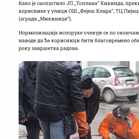
Како је саопштило ЈП „Топлана“ Кикинда, преки
кориснике у улици ОШ „Фејеш Клара“, ТЦ Пијаце,
(зграда „Микинице“).
Нормализација испоруке очекује се по окончањ
наводе да ће корисници бити благовремено об
року завршетка радова.