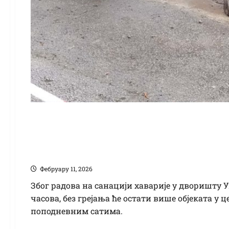
Код пијаце без греја
дворишту Универек
Фебруарy 11, 2026
Због радова на санацији хаварије у дворишту У
часова, без грејања ће остати више објеката у 
поподневним сатима.