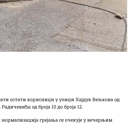
оплане“ без даљинског
 сати остати корисници у улици Хајдук Вељкова од
 Радичевића од броја 10 до броја 12.
и нормализација грејања се очекује у вечерњим