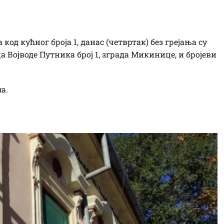
код кућног броја 1, данас (четвртак) без грејања су
а Војводе Путника број 1, зграда Микинице, и бројеви
а.