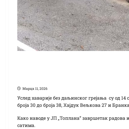
Део корисника ЈП „Т
грејања
Марцх 11, 2026
Услед хаварије без даљинског грејања су од 14
броја 30 до броја 38, Хајдук Вељкова 27 и Бранка
Како наводе у ЈП „Топлана“ завршетак радова 
сатима.