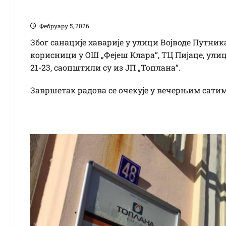
ужем центру града
Фебруарy 5, 2026
Због санације хаварије у улици Војводе Путника 
корисници у ОШ „Фејеш Клара”, ТЦ Пијаце, улиц
21-23, саопштили су из ЈП „Топлана“.
Завршетак радова се очекује у вечерњим сатим