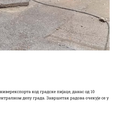
ња: санација хаварије у
спорта
ниверекспорта код градске пијаце, данас од 10
централном делу града. Завршетак радова очекује се у