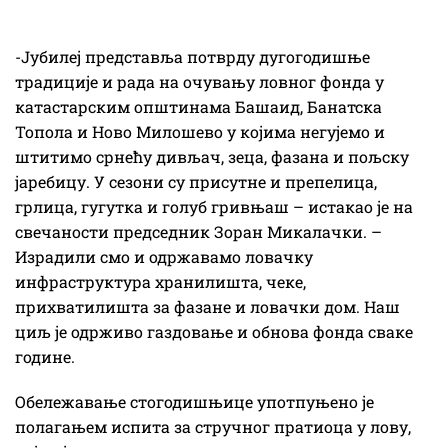
-Јубилеј представља потврду дугогодишње
традиције и рада на очувању ловног фонда у
катастарским општинама Башаид, Банатска
Топола и Ново Милошево у којима негујемо и
штитимо срнећу дивљач, зеца, фазана и пољску
јаребицу. У сезони су присутне и препелица,
грлица, гугутка и голуб гривњаш – истакао је на
свечаности председник Зоран Микалачки. –
Израдили смо и одржавамо ловачку
инфраструктура хранилишта, чеке,
прихватилишта за фазане и ловачки дом. Наш
циљ је одрживо газдовање и обнова фонда сваке
године.
Обележавање стогодишњице употпуњено је
полагањем испита за стручног пратиоца у лову,