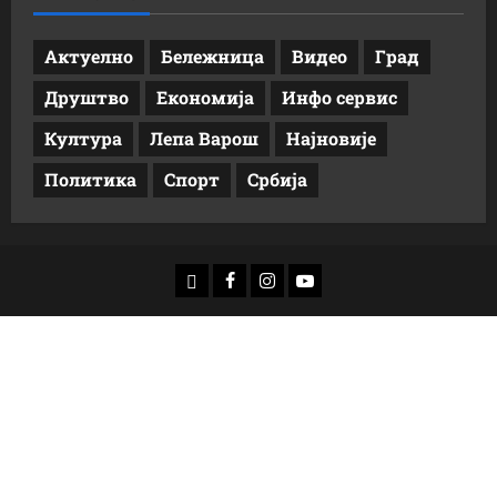
Актуелно
Бележница
Видео
Град
Друштво
Економија
Инфо сервис
Култура
Лепа Варош
Најновије
Политика
Спорт
Србија
доwнлоад
Фацебоок
Инстаграм
Yоутубе