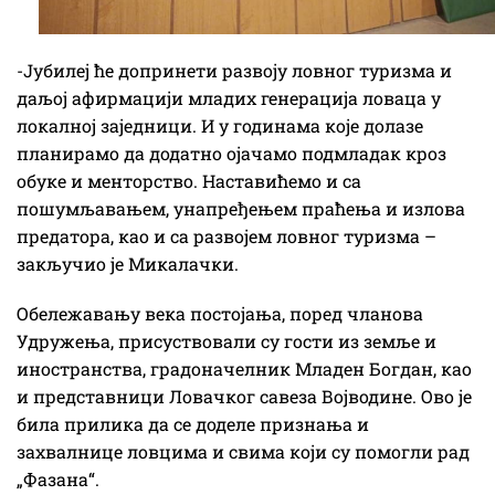
-Јубилеј ће допринети развоју ловног туризма и
даљој афирмацији младих генерација ловаца у
локалној заједници. И у годинама које долазе
планирамо да додатно ојачамо подмладак кроз
обуке и менторство. Наставићемо и са
пошумљавањем, унапређењем праћења и излова
предатора, као и са развојем ловног туризма –
закључио је Микалачки.
Обележавању века постојања, поред чланова
Удружења, присуствовали су гости из земље и
иностранства, градоначелник Младен Богдан, као
и представници Ловачког савеза Војводине. Ово је
била прилика да се доделе признања и
захвалнице ловцима и свима који су помогли рад
„Фазана“.