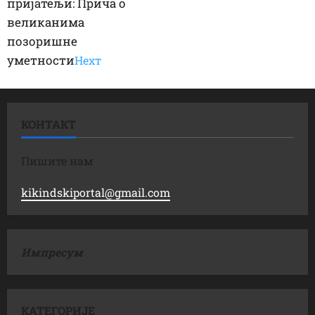
пријатељи: Прича о
великанима
позоришне
уметности
Неxт
КОНТАКТ
Пишите нам
kikindskiportal@gmail.com
Импресум
КАТЕГОРИЈЕ