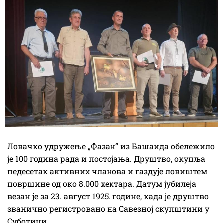
Ловачко удружење „Фазан“ из Башаида обележило
је 100 година рада и постојања. Друштво, окупља
педесетак активних чланова и газдује ловиштем
површине од око 8.000 хектара. Датум јубилеја
везан је за 23. август 1925. године, када је друштво
званично регистровано на Савезној скупштини у
Суботици.