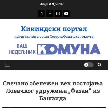
Скип
August 9, 2026
то
доwнлоад
Фацебоок
Инстаграм
Yоутубе
цонтент
Кикиндски портал
најчитанији портал Севернобанатског округа
Примарy
Мену
Свечано обележен век постојања
Ловачког удружења „Фазан“ из
Башаида