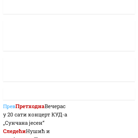
Претходна
Вечерас
Прев
у 20 сати концерт КУД-а
„Сунчана јесен“
Следећи
Нушић и