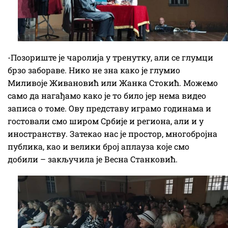
-Позориште је чаролија у тренутку, али се глумци
брзо забораве. Нико не зна како је глумио
Миливоје Живановић или Жанка Стокић. Можемо
само да нагађамо како је то било јер нема видео
записа о томе. Ову представу играмо годинама и
гостовали смо широм Србије и региона, али и у
иностранству. Затекао нас је простор, многобројна
публика, као и велики број аплауза које смо
добили – закључила је Весна Станковић.