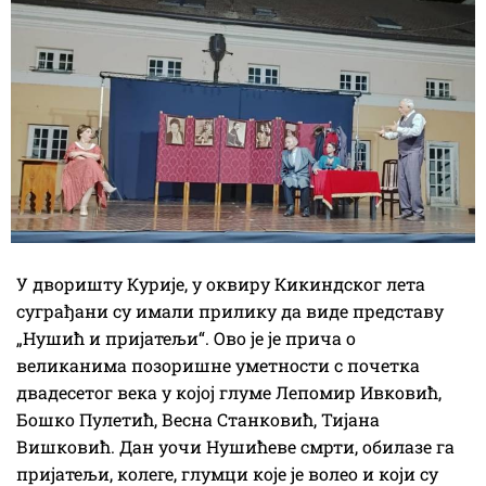
У дворишту Курије, у оквиру Кикиндског лета
суграђани су имали прилику да виде представу
„Нушић и пријатељи“. Ово је је прича о
великанима позоришне уметности с почетка
двадесетог века у којој глуме Лепомир Ивковић,
Бошко Пулетић, Весна Станковић, Тијана
Вишковић. Дан уочи Нушићеве смрти, обилазе га
пријатељи, колеге, глумци које је волео и који су