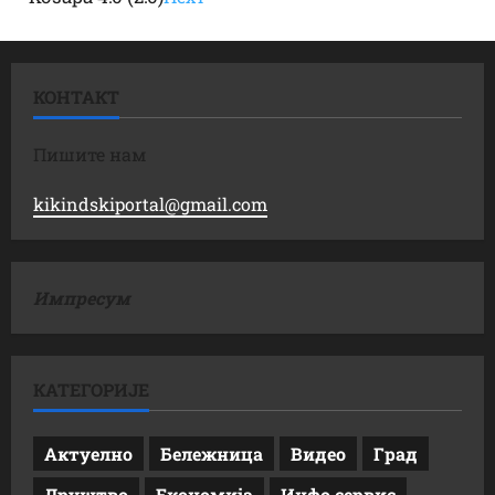
КОНТАКТ
Пишите нам
kikindskiportal@gmail.com
Импресум
КАТЕГОРИЈЕ
Актуелно
Бележница
Видео
Град
Друштво
Економија
Инфо сервис