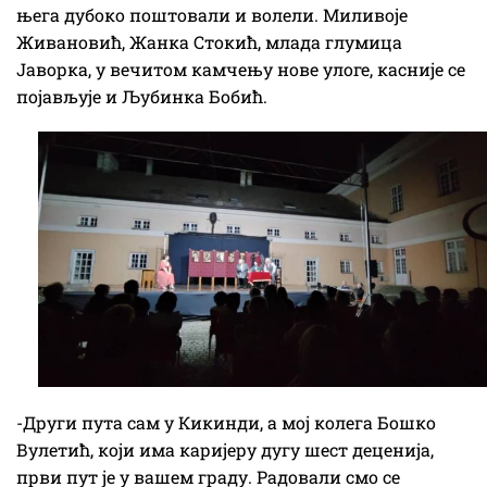
њега дубоко поштовали и волели. Миливоје
Живановић, Жанка Стокић, млада глумица
Јаворка, у вечитом камчењу нове улоге, касније се
појављује и Љубинка Бобић.
-Други пута сам у Кикинди, а мој колега Бошко
Вулетић, који има каријеру дугу шест деценија,
први пут је у вашем граду. Радовали смо се