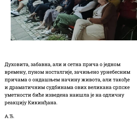
Духовита, забавна, али и сетна прича о једном
времену, пуном носталгије, зачињено урнебесним
причама о ондашњем начину живота, али такође
и драматичним судбинама ових великана српске
уметности биће изведена наишла је на одличну
реакцију Кикинђана.
А.Ђ.