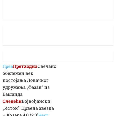
Претходна
Свечано
Прев
обележен век
постојања Ловачког
удружења „Фазан“ из
Башаида
Следећи
Војвођански
„Исток”: Црвена звезда
– Козара 4:0 (2:0)
Неxт