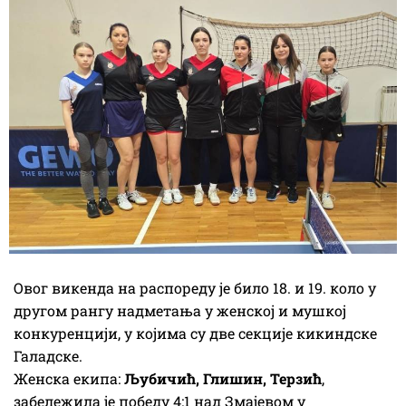
Овог викенда на распореду је било 18. и 19. коло у
другом рангу надметања у женској и мушкој
конкуренцији, у којима су две секције кикиндске
Галадске.
Женска екипа:
Љубичић, Глишин, Терзић
,
забележила је победу 4:1 над Змајевом у