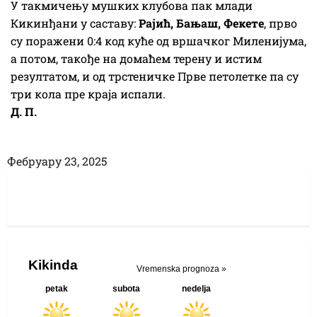
У такмичењу мушких клубова пак млади
Кикинђани у саставу:
Рајић, Бањаш, Фекете
, прво
су поражени 0:4 код куће од вршачког Миленијума,
а потом, такође на домаћем терену и истим
резултатом, и од трстеничке Прве петолетке па су
три кола пре краја испали.
Д. П.
Фебруарy 23, 2025