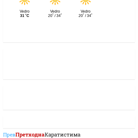
Претходна
Каратистима
Прев