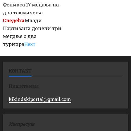
Феникса 17 медаља на
два такмичења
Следећи
Млади
Партизани донели три
медаље с два
турнира
Неxт
КОНТАКТ
Пишите нам
kikindskiportal@gmail.com
Импресум