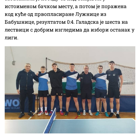
истоименом бачком месту, а потом је поражена
код куће од првопласиране Лужнице из
Бабушнице, резултатом 0:4. Галадска је шеста на
лествици с добрим изгледима да избори останак у
лиги.