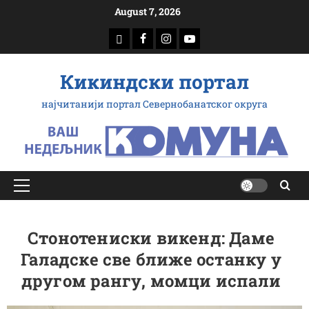
Скип
August 7, 2026
то
доwнлоад
Фацебоок
Инстаграм
Yоутубе
цонтент
Кикиндски портал
најчитанији портал Севернобанатског округа
Примарy
Мену
Стонотениски викенд: Даме
Галадске све ближе останку у
другом рангу, момци испали