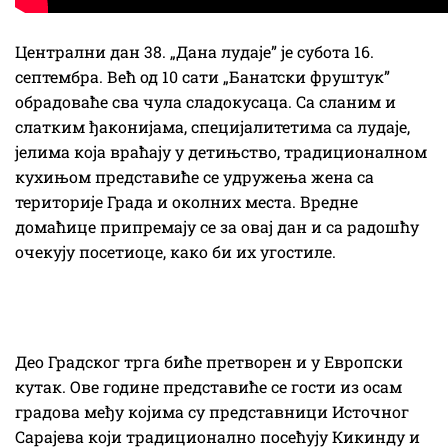
Централни дан 38. „Дана лудаје” је субота 16.
септембра. Већ од 10 сати „Банатски фруштук”
обрадоваће сва чула сладокусаца. Са сланим и
слатким ђаконијама, специјалитетима са лудаје,
јелима која враћају у детињство, традиционалном
кухињом представиће се удружења жена са
територије Града и околних места. Вредне
домаћице припремају се за овај дан и са радошћу
очекују посетиоце, како би их угостиле.
Део Градског трга биће претворен и у Европски
кутак. Ове године представиће се гости из осам
градова међу којима су представници Источног
Сарајева који традиционално посећују Кикинду и