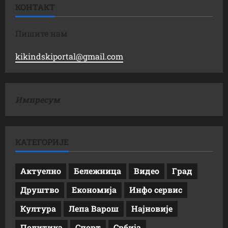
КОНТАКТ
Пишите нам
kikindskiportal@gmail.com
Импресум
КАТЕГОРИЈЕ
Актуелно
Бележница
Видео
Град
Друштво
Економија
Инфо сервис
Култура
Лепа Варош
Најновије
Политика
Спорт
Србија