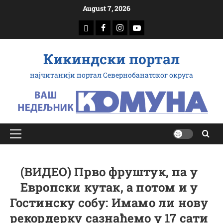
Скип
August 7, 2026
то
доwнлоад
Фацебоок
Инстаграм
Yоутубе
цонтент
Кикиндски портал
најчитанији портал Севернобанатског округа
Примарy
Мену
(ВИДЕО) Прво фруштук, па у
Европски кутак, а потом и у
Гостинску собу: Имамо ли нову
рекордерку сазнаћемо у 17 сати