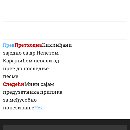
Претходна
Кикинђани
Прев
заједно са др Нелетом
Карајлићем певали од
прве до последње
песме
Следећи
Мини сајам
предузетника прилика
за међусобно
повезивање
Неxт