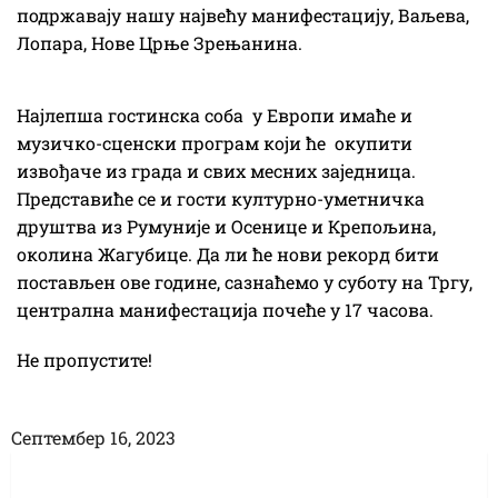
подржавају нашу највећу манифестацију, Ваљева,
Лопара, Нове Црње Зрењанина.
Најлепша гостинска соба у Европи имаће и
музичко-сценски програм који ће окупити
извођаче из града и свих месних заједница.
Представиће се и гости културно-уметничка
друштва из Румуније и Осенице и Крепољина,
околина Жагубице. Да ли ће нови рекорд бити
постављен ове године, сазнаћемо у суботу на Тргу,
централна манифестација почеће у 17 часова.
Не пропустите!
Септембер 16, 2023