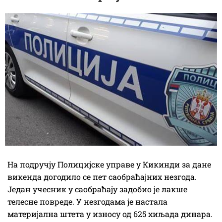
На подручју Полицијске управе у Кикинди за дане
викенда догодило се пет саобраћајних незгода.
Један учесник у саобраћају задобио је лакше
телесне повреде. У незгодама је настала
материјална штета у износу од 625 хиљада динара.