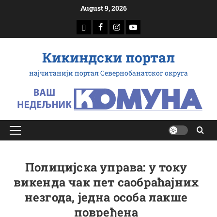
Скип
August 9, 2026
то
доwнлоад
Фацебоок
Инстаграм
Yоутубе
цонтент
Кикиндски портал
најчитанији портал Севернобанатског округа
Примарy
Мену
Полицијска управа: у току
викенда чак пет саобраћајних
незгода, једна особа лакше
повређена