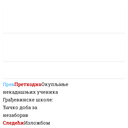
Претходна
Окупљање
Прев
некадашњих ученика
Грађевинске школе:
Ђачко доба за
незаборав
Следећи
Изложбом