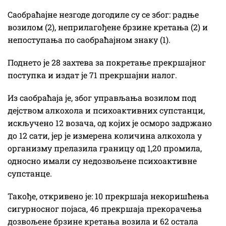
Саобраћајне незгоде догодиле су се због: радње
возилом (2), неприлагођене брзине кретања (2) и
непоступања по саобраћајном знаку (1).
Поднето је 28 захтева за покретање прекршајног
поступка и издат је 71 прекршајни налог.
Из саобраћаја је, због управљања возилом под
дејством алкохола и психоактивних супстанци,
искључено 12 возача, од којих је осморо задржано
до 12 сати, јер је измерена количина алкохола у
организму прелазила границу од 1,20 промила,
односно имали су недозвољене психоактивне
супстанце.
Такође, откривено је: 10 прекршаја некоришћења
сигурносног појаса, 46 прекршаја прекорачења
дозвољене брзине кретања возила и 62 остала