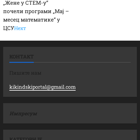
„Жене у СТЕМ-у“
почели програми „Мај –
месец математике“ у
ЦСУ
Неxт
КОНТАКТ
Пишите нам
kikindskiportal@gmail.com
Импресум
КАТЕГОРИЈЕ