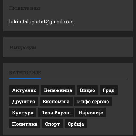
Пишите нам
kikindskiportal@gmail.com
Импресум
КАТЕГОРИЈЕ
Актуелно
Бележница
Видео
Град
Друштво
Економија
Инфо сервис
Култура
Лепа Варош
Најновије
Политика
Спорт
Србија