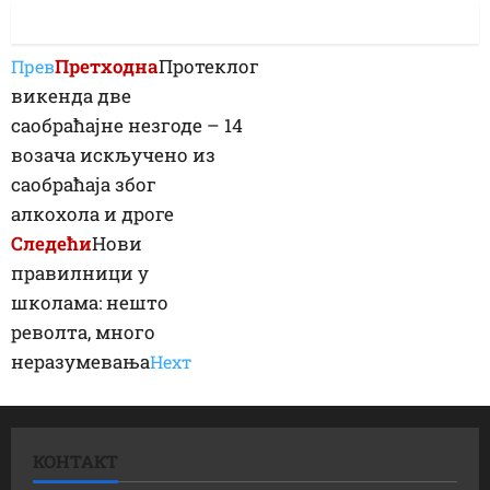
Претходна
Протеклог
Прев
викенда две
саобраћајне незгоде – 14
возача искључено из
саобраћаја због
алкохола и дроге
Следећи
Нови
правилници у
школама: нешто
револта, много
неразумевања
Неxт
КОНТАКТ