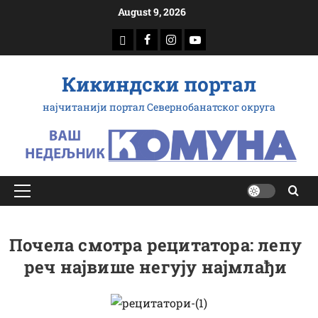
Скип
August 9, 2026
то
доwнлоад
Фацебоок
Инстаграм
Yоутубе
цонтент
Кикиндски портал
најчитанији портал Севернобанатског округа
Примарy
Мену
Почела смотра рецитатора: лепу
реч највише негују најмлађи