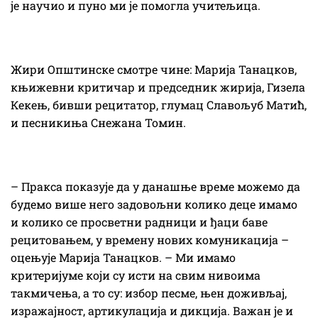
је научио и пуно ми је помогла учитељица.
Жири Општинске смотре чине: Марија Танацков,
књижевни критичар и председник жирија, Гизела
Кекењ, бивши рецитатор, глумац Славољуб Матић,
и песникиња Снежана Томин.
– Пракса показује да у данашње време можемо да
будемо више него задовољни колико деце имамо
и колико се просветни радници и ђаци баве
рецитовањем, у времену нових комуникација –
оцењује Марија Танацков. – Ми имамо
критеријуме који су исти на свим нивоима
такмичења, а то су: избор песме, њен доживљај,
изражајност, артикулација и дикција. Важан је и