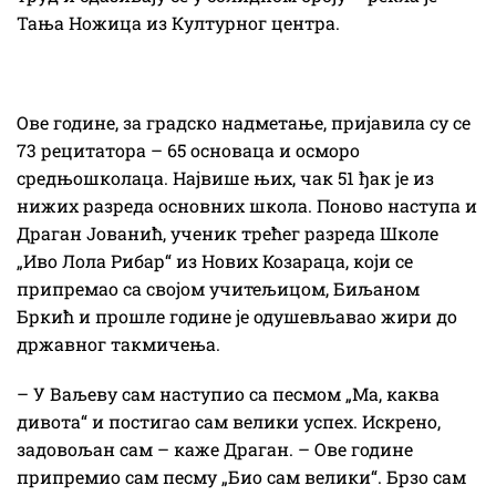
Тања Ножица из Културног центра.
Ове године, за градско надметање, пријавила су се
73 рецитатора – 65 основаца и осморо
средњошколаца. Највише њих, чак 51 ђак је из
нижих разреда основних школа. Поново наступа и
Драган Јованић, ученик трећег разреда Школе
„Иво Лола Рибар“ из Нових Козараца, који се
припремао са својом учитељицом, Биљаном
Бркић и прошле године је одушевљавао жири до
државног такмичења.
– У Ваљеву сам наступио са песмом „Ма, каква
дивота“ и постигао сам велики успех. Искрено,
задовољан сам – каже Драган. – Ове године
припремио сам песму „Био сам велики“. Брзо сам