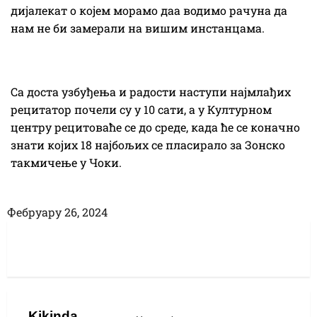
дијалекат о којем морамо даа водимо рачуна да
нам не би замерали на вишим инстанцама.
Са доста узбуђења и радости наступи најмлађих
рецитатор почели су у 10 сати, а у Културном
центру рецитоваће се до среде, када ће се коначно
знати којих 18 најбољих се пласирало за Зонско
такмичење у Чоки.
Фебруарy 26, 2024