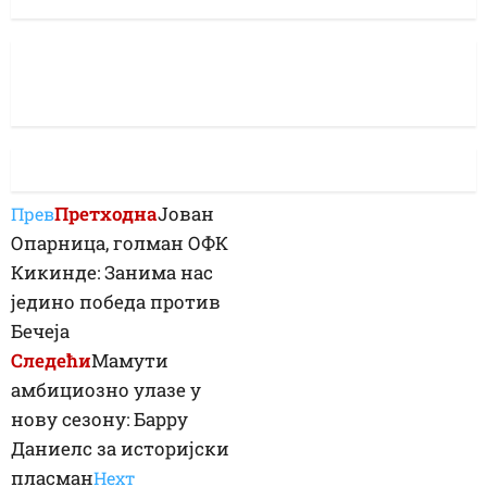
Претходна
Јован
Прев
Опарница, голман ОФК
Кикинде: Занима нас
једино победа против
Бечеја
Следећи
Мамути
амбициозно улазе у
нову сезону: Баррy
Даниелс за историјски
пласман
Неxт