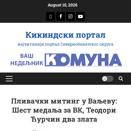
Скип
August 10, 2026
то
доwнлоад
Фацебоок
Инстаграм
Yоутубе
цонтент
Кикиндски портал
најчитанији портал Севернобанатског округа
Примарy
Мену
Пливачки митинг у Ваљеву:
Шест медаља за ВК, Теодори
Ћурчин два злата