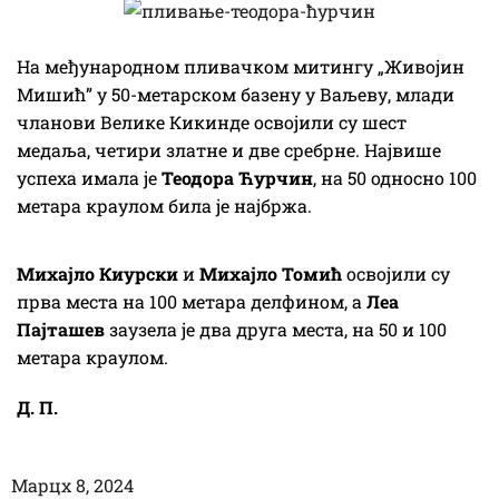
На међународном пливачком митингу „Живојин
Мишић” у 50-метарском базену у Ваљеву, млади
чланови Велике Кикинде освојили су шест
медаља, четири златне и две сребрне. Највише
успеха имала је
Теодора Ћурчин
, на 50 односно 100
метара краулом била је најбржа.
Михајло Киурски
и
Михајло Томић
освојили су
прва места на 100 метара делфином, а
Леа
Пајташев
заузела је два друга места, на 50 и 100
метара краулом.
Д
.
П
.
Марцх 8, 2024