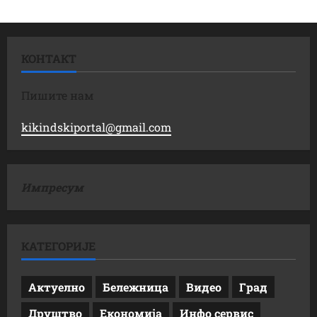
КОНТАКТ
Пишите нам
kikindskiportal@gmail.com
Импресум
КАТЕГОРИЈЕ
Актуелно
Бележница
Видео
Град
Друштво
Економија
Инфо сервис