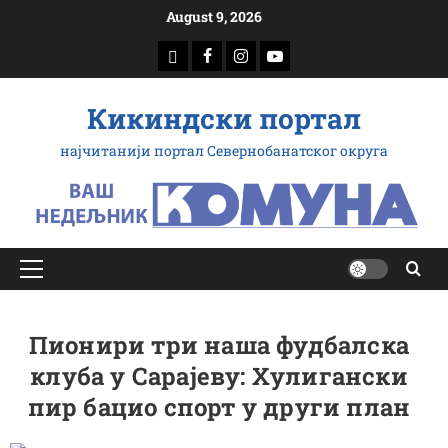
Скип
August 9, 2026
то
доwнлоад
Фацебоок
Инстаграм
Yоутубе
цонтент
Кикиндски портал
најчитанији портал Севернобанатског округа
Примарy
Мену
Пионири три наша фудбалска
клуба у Сарајеву: Хулигански
пир бацио спорт у други план