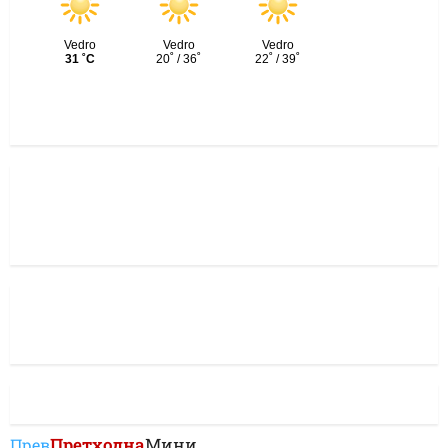
Претходна
Мини
Прев