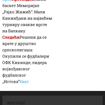
баскет Меморијал
„Рајко Жижић”: Мали
Кикинђани на највећем
турниру овакве врсте
на Балкану
Следећи
Решени да се
врате у друштво
српсколигаша:
Окупили се фудбалери
ОФК Кикинде, лидера
војвођанског
фудбалског
„Истока”
Неxт
КОНТАКТ