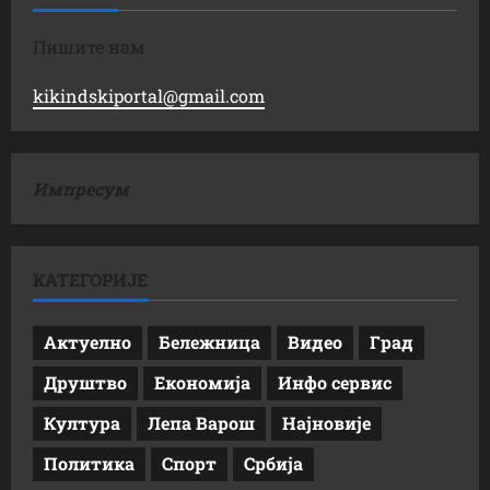
Пишите нам
kikindskiportal@gmail.com
Импресум
КАТЕГОРИЈЕ
Актуелно
Бележница
Видео
Град
Друштво
Економија
Инфо сервис
Култура
Лепа Варош
Најновије
Политика
Спорт
Србија