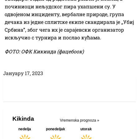
починиоци нељудског пира ухапшени су. У
одвојеном инциденту, вербалне природе, група
дечака из једне сплитске екипе скандирала је „Убиј
Србина”, због чега их је сарајевски организатор
искључио с турнира и послао кућама.
ФОТО: ОФК Кикинда (фацебоок)
Јануарy 17, 2023