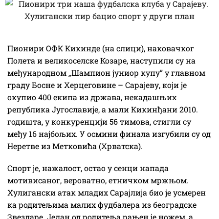
Пионири ОФК Кикинде (на слици), наковачког
Полета и великоселске Козаре, наступили су на
међународном „Шампион јуниор купу” у главном
граду Босне и Херцеговине – Сарајеву, који је
окупио 400 екипа из држава, некадашњих
република Југославије, а мали Кикинђани 2010.
годишта, у конкуренцији 56 тимова, стигли су
међу 16 најбољих. У осмини финала изгубили су од
Неретве из Метковића (Хрватска).
Спорт је, нажалост, остао у сенци напада
мотивисаног, вероватно, етничком мржњом.
Хулигански атак младих Сарајлија био је усмерен
ка родитељима малих фудбалера из београдске
Звездаре. Један од родитеља рањен је ножем, а