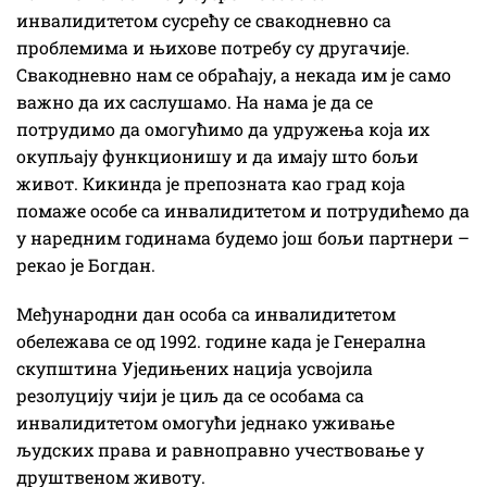
инвалидитетом сусрећу се свакодневно са
проблемима и њихове потребу су другачије.
Свакодневно нам се обраћају, а некада им је само
важно да их саслушамо. На нама је да се
потрудимо да омогућимо да удружења која их
окупљају функционишу и да имају што бољи
живот. Кикинда је препозната као град која
помаже особе са инвалидитетом и потрудићемо да
у наредним годинама будемо још бољи партнери –
рекао је Богдан.
Међународни дан особа са инвалидитетом
обележава се од 1992. године када је Генерална
скупштина Уједињених нација усвојила
резолуцију чији је циљ да се особама са
инвалидитетом омогући једнако уживање
људских права и равноправно учествовање у
друштвеном животу.