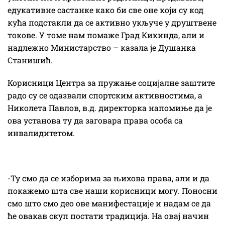
едукативне састанке како би све оне који су код
кућа подстакли да се активно укључе у друштвене
токове. У томе нам помаже Град Кикинда, али и
надлежно Министарство – казала је Душанка
Станишић.
Корисници Центра за пружање социјалне заштите
радо су се одазвали спортским активностима, а
Николета Павлов, в.д. директорка напомиње да је
ова установа ту да заговара права особа са
инвалидитетом.
-Ту смо да се изборима за њихова права, али и да
покажемо шта све наши корисници могу. Поносни
смо што смо део ове манифестације и надам се да
ће овакав скуп постати традиција. На овај начин