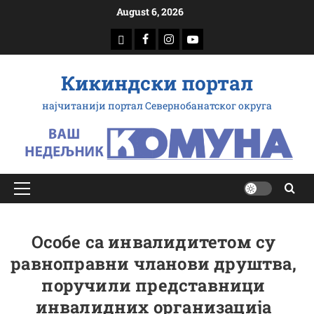
Скип
August 6, 2026
то
доwнлоад
Фацебоок
Инстаграм
Yоутубе
цонтент
Кикиндски портал
најчитанији портал Севернобанатског округа
Примарy
Мену
Особе са инвалидитетом су
равноправни чланови друштва,
поручили представници
инвалидних организација