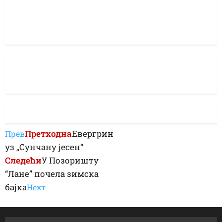
Претходна
Евергрин
Прев
уз „Сунчану јесен“
Следећи
У Позоришту
“Лане” почела зимска
бајка
Неxт