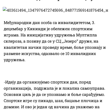
Међународни дан особа са инвалидитетом, 3.
децембар у Кикинди је обележен спортским
играма. На иницијативу удружења Мултипла
склероза, а позиву да се у СЦ „Језеро“ друже, на
квалитетан начин проведу време, боље упознају и
размене искуства, одазвало се 10 инвалидних
удружења.
-Идеју да организујемо спортски дан, поред
организација, подржала је и локална самоуправа.
Основни циљ је да се упознамо и боље сарађујемо.
Спортске игре су пикадо, шах, бацање плочица и
домине. И ово је један од начина да укажемо на