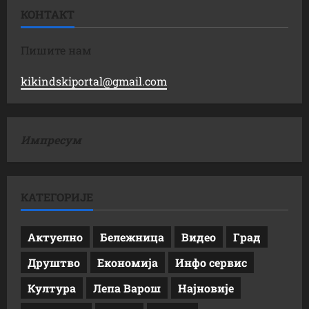
КОНТАКТ
Пишите нам
kikindskiportal@gmail.com
Импресум
КАТЕГОРИЈЕ
Актуелно
Бележница
Видео
Град
Друштво
Економија
Инфо сервис
Култура
Лепа Варош
Најновије