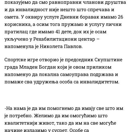
показујемо да смо равноправни чланови друштва
и да инвалидност није нешто што спречава и
омета. У оквиру услуге Дневни боравак имамо 26
корисника, а осим тога пружамо и услугу лични
пратилац где имамо 41 дете, док их је осам
укључено у Рехабилитациони центар –
напоменула је Николета Павлов.
Спортске игре отворио је председник Скупштине
града Младен Богдан који је овом приликом
напоменуо да локална самоуправа подржава и
помаже сва удружења особа са инвалидитетом.
-На нама је да им помогнемо да имају све што им
је потребно. Желимо да им омогућимо што
квалитетнији живот, тако да им на све могуће
начине излазимо у сусрет. Особе са