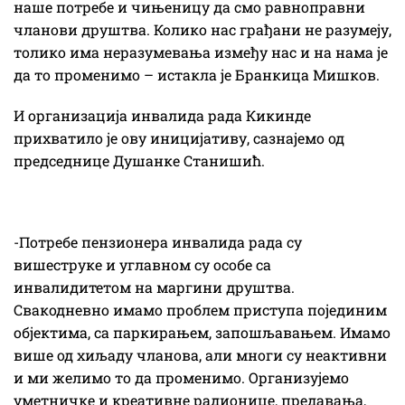
наше потребе и чињеницу да смо равноправни
чланови друштва. Колико нас грађани не разумеју,
толико има неразумевања између нас и на нама је
да то променимо – истакла је Бранкица Мишков.
И организација инвалида рада Кикинде
прихватило је ову иницијативу, сазнајемо од
председнице Душанке Станишић.
-Потребе пензионера инвалида рада су
вишеструке и углавном су особе са
инвалидитетом на маргини друштва.
Свакодневно имамо проблем приступа појединим
објектима, са паркирањем, запошљавањем. Имамо
више од хиљаду чланова, али многи су неактивни
и ми желимо то да променимо. Организујемо
уметничке и креативне радионице, предавања,