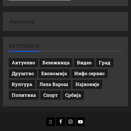
Импресум
КАТЕГОРИЈЕ
Актуелно
Бележница
Видео
Град
Друштво
Економија
Инфо сервис
Култура
Лепа Варош
Најновије
Политика
Спорт
Србија
доwнлоад
Фацебоок
Инстаграм
Yоутубе