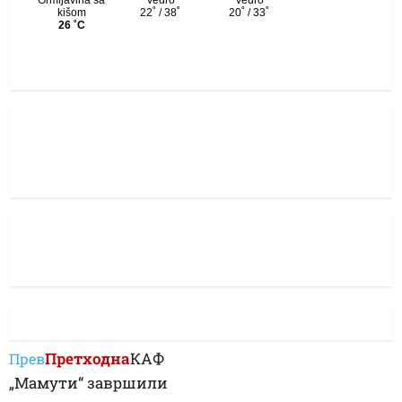
Претходна
КАФ
Прев
„Мамути“ завршили