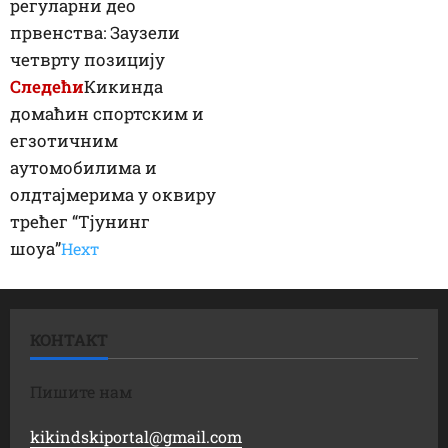
регуларни део
првенства: Заузели
четврту позицију
Следећи
Кикинда
домаћин спортским и
егзотичним
аутомобилима и
олдтајмерима у оквиру
трећег “Тјунинг
шоуа”
Неxт
КОНТАКТ
Пишите нам
kikindskiportal@gmail.com