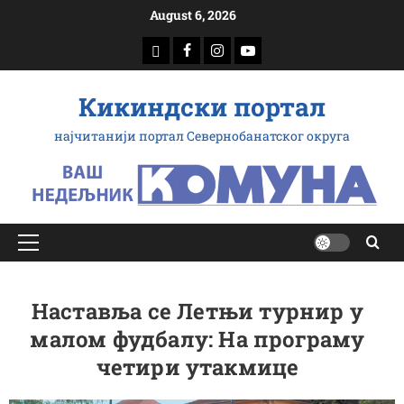
Скип
August 6, 2026
то
доwнлоад
Фацебоок
Инстаграм
Yоутубе
цонтент
Кикиндски портал
најчитанији портал Севернобанатског округа
Примарy
Мену
Наставља се Летњи турнир у
малом фудбалу: На програму
четири утакмице