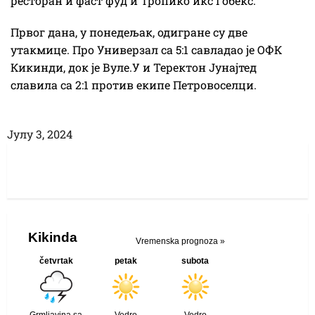
ресторан и фаст фуд и Тропико икс Гобекс.
Првог дана, у понедељак, одигране су две
утакмице. Про Универзал са 5:1 савладао је ОФК
Кикинди, док је Вуле.У и Теректон Јунајтед
славила са 2:1 против екипе Петровоселци.
Јулy 3, 2024