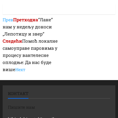
Претходна
“Лане”
Прев
нам у недељу доноси
„Лепотицу и звер“
Следећи
Помоћ локалне
самоуправе паровима у
процесу вантелесне
оплодње: Да нас буде
више
Неxт
КОНТАКТ
Пишите нам