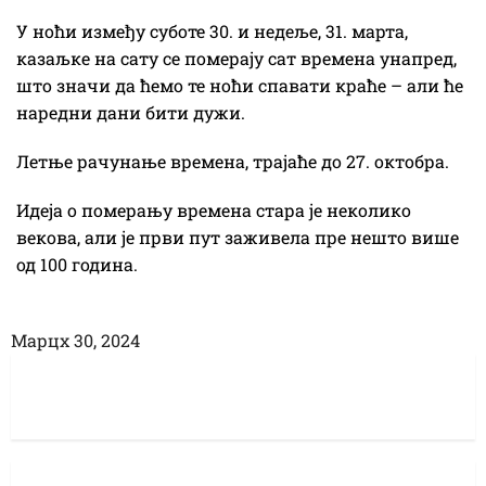
У ноћи између суботе 30. и недеље, 31. марта,
казаљке на сату се померају сат времена унапред,
што значи да ћемо те ноћи спавати краће – али ће
наредни дани бити дужи.
Летње рачунање времена, трајаће до 27. октобра.
Идеја о померању времена стара је неколико
векова, али је први пут заживела пре нешто више
од 100 година.
Марцх 30, 2024