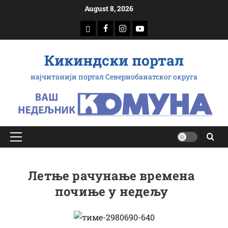
Скип
August 8, 2026
то
доwнлоад
Фацебоок
Инстаграм
Yоутубе
цонтент
Кикиндски портал
најчитанији портал Севернобанатског округа
Примарy
Мену
Летње рачунање времена
почиње у недељу