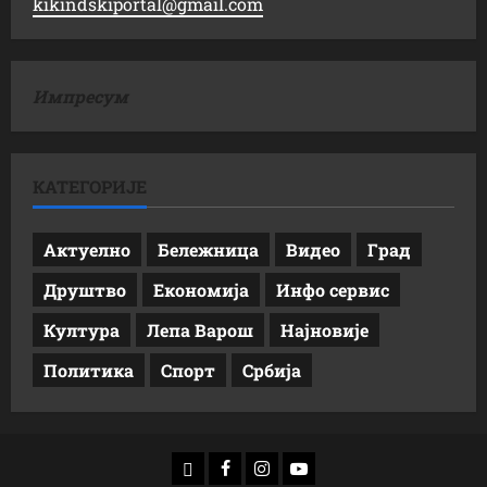
kikindskiportal@gmail.com
Импресум
КАТЕГОРИЈЕ
Актуелно
Бележница
Видео
Град
Друштво
Економија
Инфо сервис
Култура
Лепа Варош
Најновије
Политика
Спорт
Србија
доwнлоад
Фацебоок
Инстаграм
Yоутубе