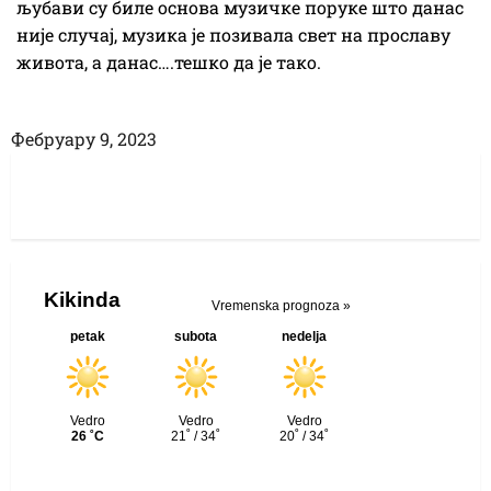
љубави су биле основа музичке поруке што данас
није случај, музика је позивала свет на прославу
живота, а данас….тешко да је тако.
Фебруарy 9, 2023