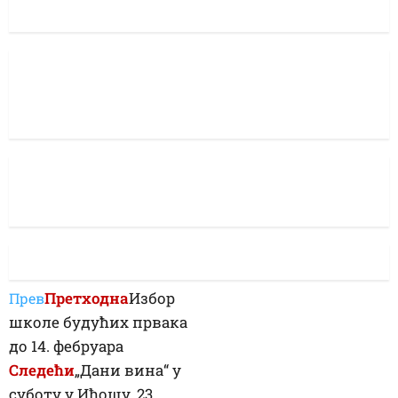
Претходна
Избор
Прев
школе будућих првака
до 14. фебруара
Следећи
„Дани вина“ у
суботу у Иђошу, 23.