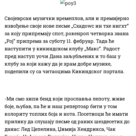
Својеврсан музички времеплов, али и премијерно
извођење своје нове песме „Схадоwс ин тхе нигхт”
за коју припремају спот, рокенрол четворка звана
„Рој” припрема за суботу 11. фебруар. Тада ће
наступити у кикиндском клубу „Макс”. Радост
пред наступ уочи Дана заљубљених и то баш у
клубу за који кажу да је храм добре музике,
поделили су са читаоцима Кикиндског портала.
-Ми смо хипи бенд који прославља лепоту, живе
боје, љубав, па ће и наш репертоар бити у том
колориту топлих боја и нота. Посетиоци ће имати
прилику да слушају песме од раних шездесетих до
данас: Лед Цепелина, Џимија Хендрикса, Чак