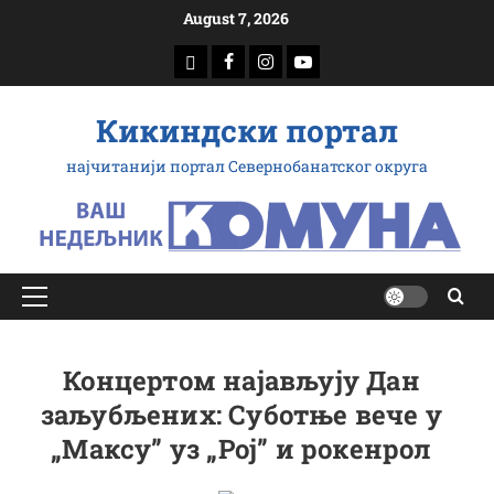
Скип
August 7, 2026
то
доwнлоад
Фацебоок
Инстаграм
Yоутубе
цонтент
Кикиндски портал
најчитанији портал Севернобанатског округа
Примарy
Мену
Концертом најављују Дан
заљубљених: Суботње вече у
„Максу” уз „Рој” и рокенрол