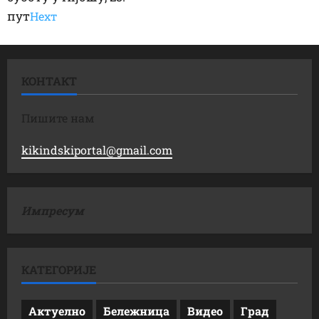
пут
Неxт
КОНТАКТ
Пишите нам
kikindskiportal@gmail.com
Импресум
КАТЕГОРИЈЕ
Актуелно
Бележница
Видео
Град