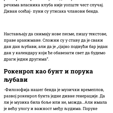
речима власника клуба није уопште чест случај.
Диван осећај- пуни су утисака чланови бенда.
Настављају да снимају нове песме, пишу текстове,
праве аранжмане. Сложни су у ставу да је сваки
дан дан љубави, али да је „сјајно подвући бар један
дан у календару који ће обавезати свет да будемо
драги једни другима”.
Рокенрол као бунт и порука
љубави
-Филозофија нашег бенда је музички времеплов,
развој рокенрол бунта једне дивне генерације. Да
ли је музика била боље или не, можда…Али имала
је већу улогу и важност међу људима. Поруке