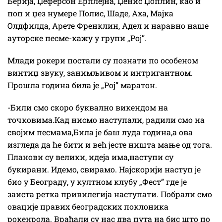
Берија, Џеферсон Ерплејна, Џенис Џоплин, као и
поп и џез нумере Полис, Шаде, Аха, Мајка
Олдфилда, Арете Френклин, Адел и наравно наше
ауторске песме-кажу у групи „Рој”.
Млади рокери постали су познати по особеном
винтиџ звуку, занимљивом и интригантном.
Прошла година била је „Рој” маратон.
-Били смо скоро буквално викендом на
точковима.Кад нисмо наступали, радили смо на
својим песмама,Била је баш луда година,а ова
изгледа да ће бити и већ јесте ништа мање од тога.
Планови су велики, идеја има,наступи су
букирани. Идемо, свирамо. Најскорији наступ је
био у Београду, у култном клубу „Фест” где је
заиста ретка привилегија наступати. Побрали смо
овације правих београдских поклоника
рокенрола. Враћали су нас два пута на бис што по