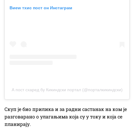
Виеw тхис пост он Инстаграм
А пост схаред бy Кикиндски портал (@порталкикиндски)
Скуп је био прилика и за радни састанак на ком је
разговарано о улагањима која су у току и која се
планирају.