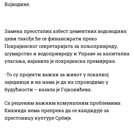
Војводине.
Замена преосталих азбест цементних водоводних
цеви такође ће се финансирати преко
Покрајинског секретаријата за пољопривреду,
шумарство и водопривреду и Управе за капитална
улагања, најавила је покрајинска премијерка.
-То су пројекти важни за живот у локалној
заједници и на нама је да их спроводимо у
будућности – казала је Гојковићева.
Са решеним важним комуналним проблемима
Кикинда нема препрека да се кандидује за
престоницу културе Србије.