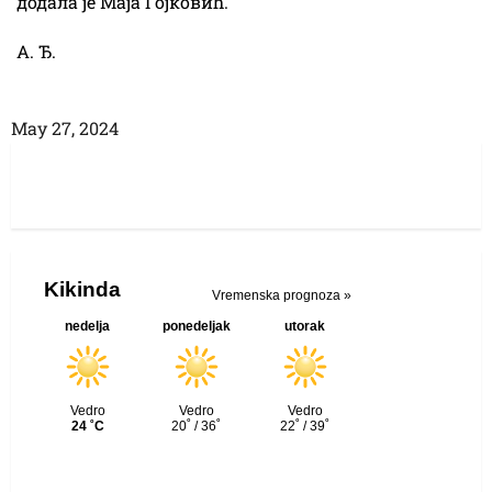
додала је Маја Гојковић.
А. Ђ.
Маy 27, 2024