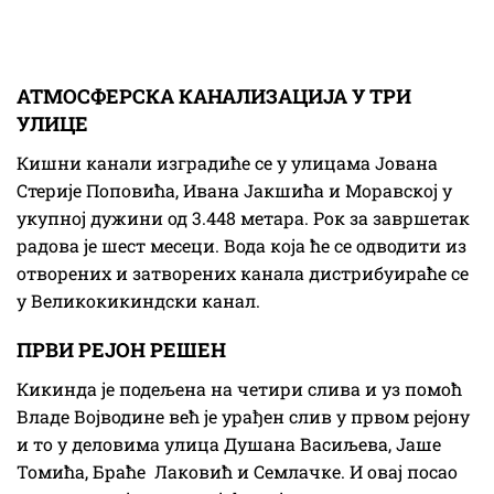
АТМОСФЕРСКА КАНАЛИЗАЦИЈА У ТРИ
УЛИЦЕ
Кишни канали изградиће се у улицама Јована
Стерије Поповића, Ивана Јакшића и Моравској у
укупној дужини од 3.448 метара. Рок за завршетак
радова је шест месеци. Вода која ће се одводити из
отворених и затворених канала дистрибуираће се
у Великокикиндски канал.
ПРВИ РЕЈОН РЕШЕН
Кикинда је подељена на четири слива и уз помоћ
Владе Војводине већ је урађен слив у првом рејону
и то у деловима улица Душана Васиљева, Јаше
Томића, Браће Лаковић и Семлачке. И овај посао