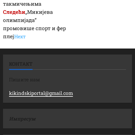
такмичењима
Следећи
„Микијева
олимпијада“
промовише спорт и фер
плеј
Неxт
КОНТАКТ
Пишите нам
kikindskiportal@gmail.com
Импресум