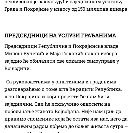
реализован је захваљујући заједничком улагању
Града и Покрајине у износу од 150 милиона динара.
ПРЕДСЕДНИЦИ НА УСЛУЗИ ГРАЂАНИМА
Председници Републичке и Покрајинске владе
Милош Вучевић и Маја Гојковић након избора
заједно ће обилазити све локалне самоуправе у
Војводини.
-Са руководствима у општинама и градовима
разговараћемо о томе шта ће радити Република,
шта Покрајина и који пројекти ће нам бити
заједнички. Сви ће искључиво односити на
побољшање живота Војвођана. Није нам циљ да
правимо споменике који ће остати иза нас, него да
данашњим радом дођемо до бољег живота сутра –