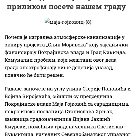
приликом посете нашем граду
Почела је изградња атмосферске канализације у
оквиру пројекта „Слив Моравска” коју заједнички
финансирају Покрајинска влада и Град Кикинда.
Комунални проблем, који мештани овог дела
града апострофирају више деценија уназад,
коначно ће бити решен.
Радове, започете на углу улица Стерије Поповића и
Војина Зиројевића, обишли су председница
Покрајинске владе Маја Гојковић са сарадницима,
покрајинска посланица Станислава Хрњак,
заменица градоначелника Дијана Јакшић
Киурски, помоћник градоначелника Светислав
Вукмирица, начелник Севернобанатског управног