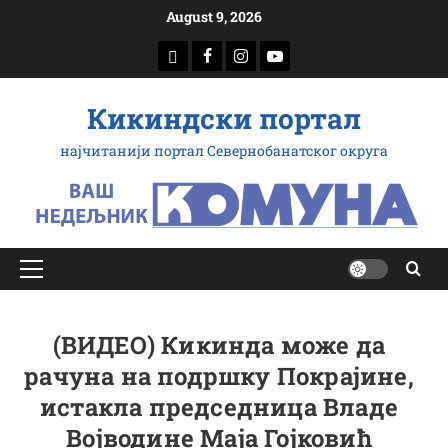
Скип
August 9, 2026
то
доwнлоад
Фацебоок
Инстаграм
Yоутубе
цонтент
Кикиндски портал
најчитанији портал Севернобанатског округа
Примарy
Мену
(ВИДЕО) Кикинда може да
рачуна на подршку Покрајине,
истакла председница Владе
Војводине Маја Гојковић