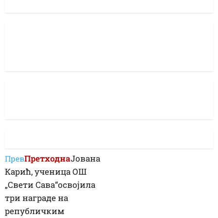
Претходна
Јована
Прев
Карић, ученица ОШ
„Свети Сава“освојила
три награде на
републичким