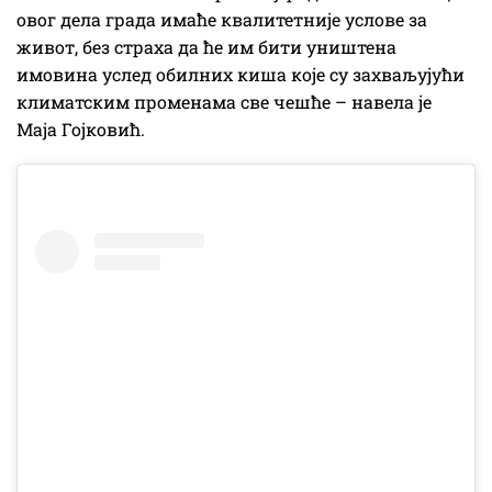
овог дела града имаће квалитетније услове за
живот, без страха да ће им бити уништена
имовина услед обилних киша које су захваљујући
климатским променама све чешће – навела је
Маја Гојковић.