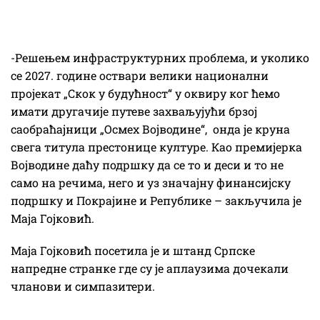
-Решењем инфраструктурних проблема, и уколико
се 2027. године оствари велики национални
пројекат „Скок у будућност“ у оквиру ког ћемо
имати другачије путеве захваљујући брзој
саобраћајници „Осмех Војводине“, онда је круна
свега титула престонице културе. Као премијерка
Војводине даћу подршку да се то и деси и то не
само на речима, него и уз значајну финансијску
подршку и Покрајине и Републике – закључила је
Маја Гојковић.
Маја Гојковић посетила је и штанд Српске
напредне странке где су је аплаузима дочекали
чланови и симпазитери.