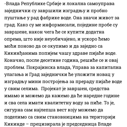
-Влада Републике Србије и локална самоуправа
заједнички су завршили изградњу и пробно
пуштање у рад фабрике воде. Она значи живот за
град. Како су ме информисали, поједине пробе су
завршене, након чега ће се купити додатна
опрема, што није неуобичајено, и ускоро ћемо
моћи поново да се окупимо и да заједно са
Кикинђанима попијем чашу здраве пијаће воде.
Коначно, после десетине година, решиће се и овај
проблем. Покрајинска влада, Управа за капитална
улагања и Град заједнички ће уложити новац у
изградњу мини постројења за прераду пијаће воде
у свим селима. Пројекат је завршен, средства
имамо и можемо да кажемо да ће наредне године
и сва села имати квалитетну воду за пиће. То је,
сигурна сам најлепша вест коју можемо да
поделимо са свим становницима на територији
Кикинде – прецизирала је председница Владе