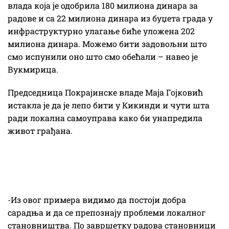
влада која је одобрила 180 милиона динара за
радове и са 22 милиона динара из буџета града у
инфраструктурно улагање биће уложена 202
милиона динара. Можемо бити задовољни што
смо испунили оно што смо обећали – навео је
Вукмирица.
Председница Покрајинске владе Маја Гојковић
истакла је да је лепо бити у Кикинди и чути шта
ради локална самоуправа како би унапредила
живот грађана.
-Из овог примера видимо да постоји добра
сарадња и да се препознају проблеми локалног
становништва. По завршетку радова становници