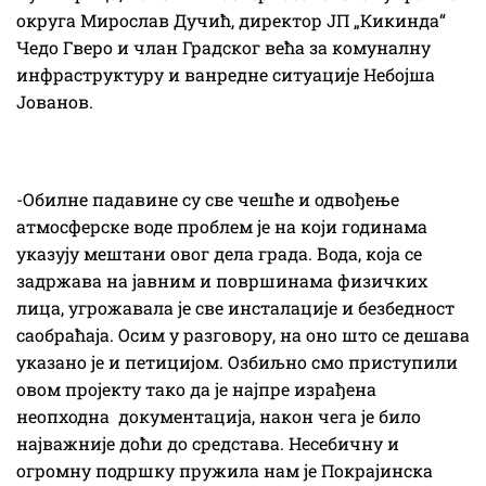
округа Мирослав Дучић, директор ЈП „Кикинда“
Чедо Гверо и члан Градског већа за комуналну
инфраструктуру и ванредне ситуације Небојша
Јованов.
-Обилне падавине су све чешће и одвођење
атмосферске воде проблем је на који годинама
указују мештани овог дела града. Вода, која се
задржава на јавним и површинама физичких
лица, угрожавала је све инсталације и безбедност
саобраћаја. Осим у разговору, на оно што се дешава
указано је и петицијом. Озбиљно смо приступили
овом пројекту тако да је најпре израђена
неопходна документација, након чега је било
најважније доћи до средстава. Несебичну и
огромну подршку пружила нам је Покрајинска