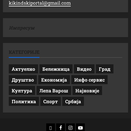
kikindskiportal@gmail.com
Импресум
КАТЕГОРИЈЕ
Актуелно
Бележница
Видео
Град
Друштво
Економија
Инфо сервис
Култура
Лепа Варош
Најновије
Политика
Спорт
Србија
доwнлоад
Фацебоок
Инстаграм
Yоутубе