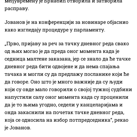
међувремену је Брнабић отворила и затворила
расправу.
Јованов је на конференцији за новинаре објаснио
како изгледају процедуре у парламенту.
„Прво, пријаву за реч за тачку дневног реда свако
од њих могао је да преда оног момента када је
седница малтене заказана, јер се знало да ће тачке
дневног реда бити одвојене и да нема спајања
тачака и могли су да предлажу посланике који ће
да говоре. Оно што је много важније да су људи
који су овде мало говорили о својој тужној судбини
напустили салу оног момента када су проценили
да је то њима угодно, седели у канцеларијама и
онда закаснили на почетак тачке дневног реда,
која се односила на избор потпредседника“, рекао
је Јованов.