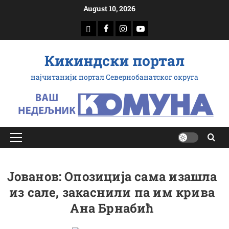
Скип
August 10, 2026
то
доwнлоад
Фацебоок
Инстаграм
Yоутубе
цонтент
Кикиндски портал
најчитанији портал Севернобанатског округа
Примарy
Мену
Јованов: Опозиција сама изашла
из сале, закаснили па им крива
Ана Брнабић