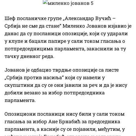
Шеф посланичке групе „Александар Вучић –
Србија не сме да стане“ Миленко Јованов изјавио је
данас да су посланици опозиције, који су ударали
у клупе и бацали папире у сали током гласања о
потпредседницима парламента, закаснили за ту
тачку дневног реда.
Јованов је одбацио тврдње опозиције са листе
„Србија против насиља“ који су навели у
скупштини да су се они јавили за реч и да је нису
добили везано за избор потпредседника
парламента.
Опозициони посланици нису били у сали током
гласања за избор Ане Брнабић за председника
парламента, а касније су се појавили, међутим, у