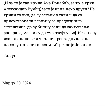
„И за то је сад крива Ана Брнабић, за то је крив
Александар Вучћц́, зато је крив неко други? Не,
криви су они, да су остали у сали и да су
присуствовали гласању за председника
скупштине, да су били у сали до закључења
расправе, могли су да учествују у њој. Не, они су
изашли напоље и трчали кроз ходнике и на
њихову жалост, закаснили“, рекао је Јованов.
Танјуг
Марцх 20, 2024