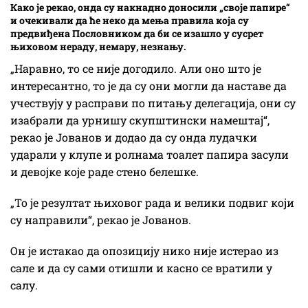
Како је рекао, онда су накнадно доносили „своје папире“
и очекивали да ће неко да мења правила која су
предвиђена Пословником да би се изашло у сусрет
њиховом нераду, немару, незнању.
„Наравно, то се није догодило. Али оно што је
интересантно, то је да су они могли да наставе да
учествују у расправи по питању делегација, они су
изабрали да урнишу скупштински намештај“,
рекао је Јованов и додао да су онда лудачки
ударали у клупе и ролнама тоалет папира засули
и девојке које раде стено белешке.
„То је резултат њиховог рада и велики подвиг који
су направили“, рекао је Јованов.
Он је истакао да опозицију нико није истерао из
сале и да су сами отишли и касно се вратили у
салу.