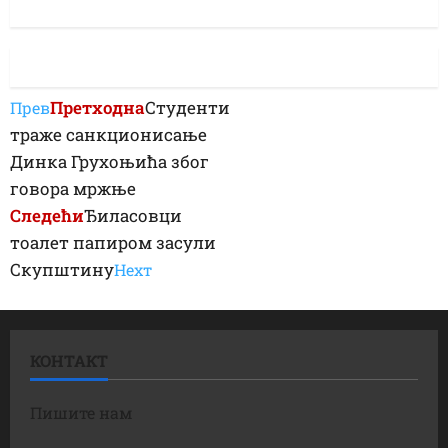
Претходна
Студенти
Прев
траже санкционисање
Динка Грухоњића због
говора мржње
Следећи
Ђиласовци
тоалет папиром засули
Скупштину
Неxт
КОНТАКТ
Пишите нам