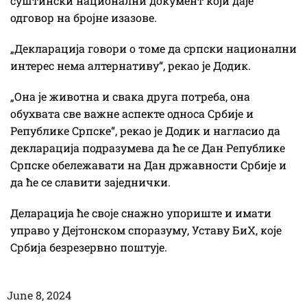
суштински национални документ који даје
одговор на бројне изазове.
„Декларација говори о томе да српски национални
интерес нема алтернативу“, рекао је Додик.
„Она је животна и свака друга потреба, она
обухвата све важне аспекте односа Србије и
Републике Српске“, рекао је Додик и нагласио да
декларација подразумева да ће се Дан Републике
Српске обележавати на Дан државности Србије и
да ће се славити заједнички.
Деларација ће своје снажно упориште и имати
управо у Дејтонском споразуму, Уставу БиХ, које
Србија безрезервно поштује.
June 8, 2024