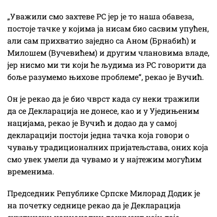
„Уважили смо захтеве РС јер је то наша обавеза,
постоје тачке у којима ја нисам био сасвим упућен,
али сам прихватио заједно са Аном (Брнабић) и
Милошем (Вучевићем) и другим члановима владе,
јер нисмо ми ти који ће људима из РС говорити да
боље разумемо њихове проблеме“, рекао је Вучић.
Он је рекао да је био чврст када су неки тражили
да се Декларација не донесе, као и у Уједињеним
нацијама, рекао је Вучић и додао да у самој
декларацији постоји једна тачка која говори о
чувању традиционалних пријатељстава, оних која
смо увек умели да чувамо и у најтежим могућим
временима.
Председник Републике Српске Милорад Додик је
на почетку седнице рекао да је Декларација