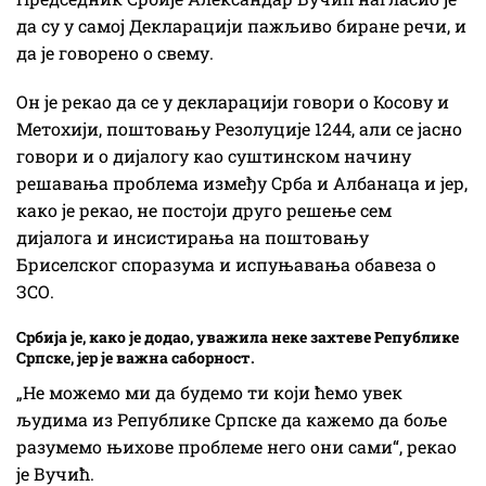
да су у самој Декларацији пажљиво биране речи, и
да је говорено о свему.
Он је рекао да се у декларацији говори о Косову и
Метохији, поштовању Резолуције 1244, али се јасно
говори и о дијалогу као суштинском начину
решавања проблема између Срба и Албанаца и јер,
како је рекао, не постоји друго решење сем
дијалога и инсистирања на поштовању
Бриселског споразума и испуњавања обавеза о
ЗСО.
Србија је, како је додао, уважила неке захтеве Републике
Српске, јер је важна саборност.
„Не можемо ми да будемо ти који ћемо увек
људима из Републике Српске да кажемо да боље
разумемо њихове проблеме него они сами“, рекао
је Вучић.