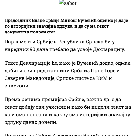
Председник Владе Србије Милош Вучевић оценио је да је
то историјски значајна одлука, и да су на текст
документа поноси сви.
Парламенти Србије и Република Српска би у
наредних 90 дана требало да усвоје Декларацију.
Текст Декларације ће, како је Вучевић додао, одмах
добити сви представници Срба из Црне Горе и
Северне Македоније, Српске листе са КиМ и
епископи.
Према речима премијера Србије, важно да је да
текст добију сви учесници како би видели текст на
који смо поносни и какву смо историјски значајну
одлуку данас донели.
Председник Србије Александар Вучић нагласио је