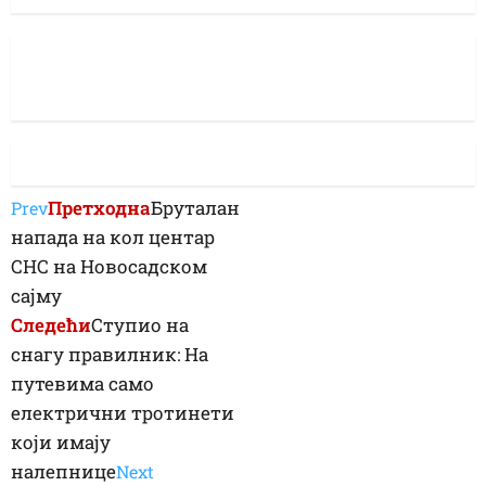
Претходна
Бруталан
Prev
напада на кол центар
СНС на Новосадском
сајму
Следећи
Ступио на
снагу правилник: На
путевима само
електрични тротинети
који имају
налепнице
Next