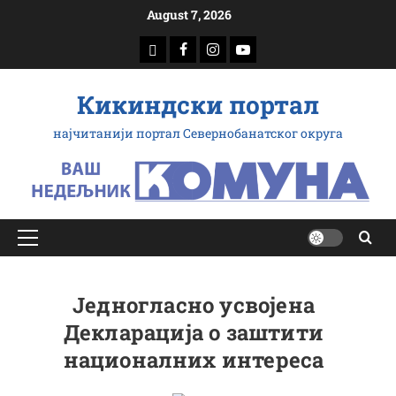
Skip
August 7, 2026
to
download
Facebook
Instagram
Youtube
content
Кикиндски портал
најчитанији портал Севернобанатског округа
Primary
Menu
Једногласно усвојена
Декларација о заштити
националних интереса