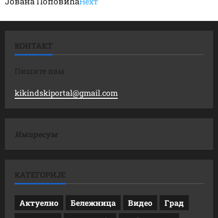
Јована Поповића
Неxт
КОНТАКТ
Пишите нам
kikindskiportal@gmail.com
Импресум
КАТЕГОРИЈЕ
Актуелно
Бележница
Видео
Град