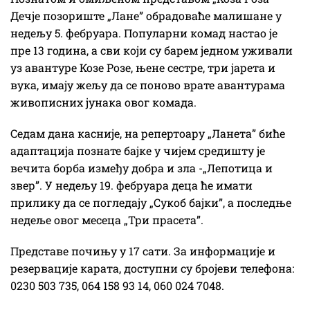
Дечје позориште „Лане” обрадоваће малишане у
недељу 5. фебруара. Популарни комад настао је
пре 13 година, а сви који су барем једном уживали
уз авантуре Козе Розе, њене сестре, три јарета и
вука, имају жељу да се поново врате авантурама
живописних јунака овог комада.
Седам дана касније, на репертоару „Ланета” биће
адаптација познате бајке у чијем средишту је
вечита борба између добра и зла -„Лепотица и
звер”. У недељу 19. фебруара деца ће имати
прилику да се погледају „Сукоб бајки”, а последње
недеље овог месеца „Три прасета”.
Представе почињу у 17 сати. За информације и
резервације карата, доступни су бројеви телефона:
0230 503 735, 064 158 93 14, 060 024 7048.