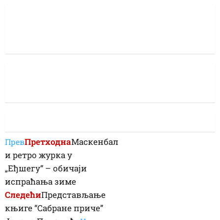
Претходна
Маскенбал
Прев
и ретро журка у
„Еђшегу“ – обичаји
испраћања зиме
Следећи
Представљање
књиге “Сабране приче”