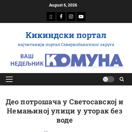
Скип
August 6, 2026
то
доwнлоад
Фацебоок
Инстаграм
Yоутубе
цонтент
Кикиндски портал
најчитанији портал Севернобанатског округа
Примарy
Мену
Део потрошача у Светосавској и
Немањиној улици у уторак без
воде