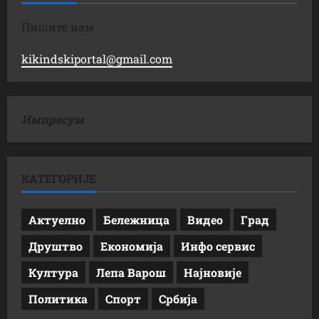
Пишите нам
kikindskiportal@gmail.com
Импресум
КАТЕГОРИЈЕ
Актуелно
Бележница
Видео
Град
Друштво
Економија
Инфо сервис
Култура
Лепа Варош
Најновије
Политика
Спорт
Србија