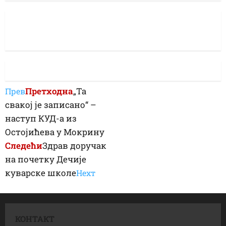
Претходна
„Та
Прев
свакој је записано“ –
наступ КУД-а из
Остојићева у Мокрину
Следећи
Здрав доручак
на почетку Дечије
куварске школе
Неxт
КОНТАКТ