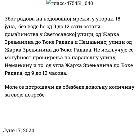
Због радова на водоводној мрежи, у уторак, 18.
јуна, без воде ће од 9 до 12 сати остати
домаћинства у Светосавској улици, од Жарка
Зрењанина до Ђоке Радака и Немањиној улици од
Жарка Зрењанина до Ђоке Радака. Не искључује се
могућност проширења на паралелну улицу,
Немањину и то од угла Жарка Зрењанина до Ђоке
Радака, од 9 до 12 часова.
Моле се потрошачи да обезбеде довољну количину
за своје потребе.
Јуне 17, 2024