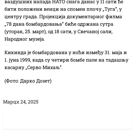
ваздушних напада НАТО снага данас у 11 сати ће
бити положени венци на спомен плочу „Туга“, у
центру града. Пројекција документарног филма
„78 дана бомбардовања” биће одржана сутра
(уторак, 25. март), од 18 сати, у Свечаној сали,
Народног музеја.
Кикинда је бомбардована у ноћи између 31. маја и
1. јуна 1999, када су четири бомбе пале на тадашњу
касарну „Серво Михаљ’’.
(Фото: Дарко Дозет)
Марцх 24, 2025