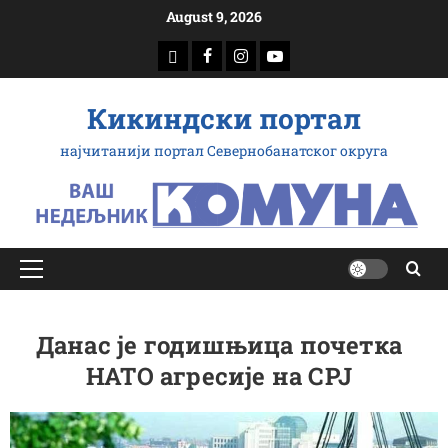
Скип
August 9, 2026
то
доwнлоад
Фацебоок
Инстаграм
Yоутубе
цонтент
Кикиндски портал
најчитанији портал Севернобанатског округа
Примарy
Мену
Данас је годишњица почетка
НАТО агресије на СРЈ