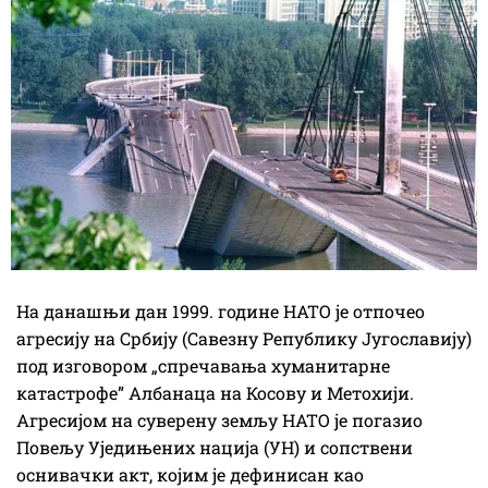
На данашњи дан 1999. године НАТО је отпочео
агресију на Србију (Савезну Републику Југославију)
под изговором „спречавања хуманитарне
катастрофе” Албанаца на Косову и Метохији.
Агресијом на суверену земљу НАТО је погазио
Повељу Уједињених нација (УН) и сопствени
оснивачки акт, којим је дефинисан као