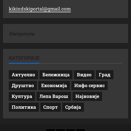
kikindskiportal@gmail.com
Импресум
КАТЕГОРИЈЕ
Актуелно
Бележница
Видео
Град
Друштво
Економија
Инфо сервис
Култура
Лепа Варош
Најновије
Политика
Спорт
Србија