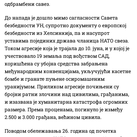
одбрамбени савез.
До напада је дошло мимо сагласности Савета
безбедности УН, супротно документу о европској
безбедности из Хелсинкија, па и насупрот
уставима појединих држава чланица НАТО свеза.
Током агресије која је трајала до 10. јуна, и у којој је
учествовало 19 земаља под вођством САД,
коришћена су убојна средства забрањена
међународним конвенцијама, укључујући касетне
бомбе и гранате пуњене осиромашеним
уранијумом. Приликом агресије почињени су
бројни ратни злочини над цивилима, грађанима,
и изазвана је хуманитарна катастрофа огромних
размера. Према проценама, погинуло је између
2.500 и 3.000 грађана, већином цивила.
Поводом обележавања 26. година од почетка