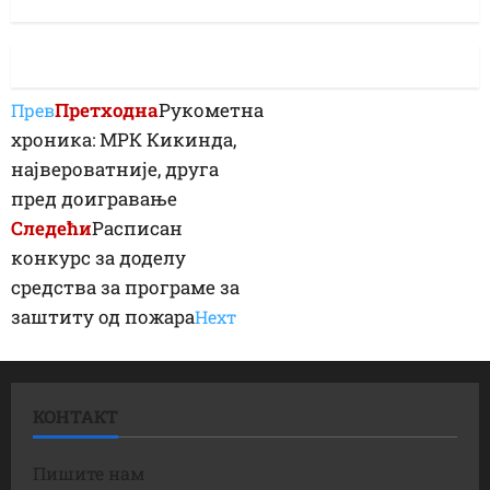
Претходна
Рукометна
Прев
хроника: МРК Кикинда,
највероватније, друга
пред доигравање
Следећи
Расписан
конкурс за доделу
средства за програме за
заштиту од пожара
Неxт
КОНТАКТ
Пишите нам