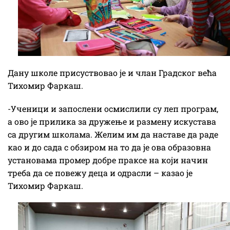
Дану школе присуствовао је и члан Градског већа
Тихомир Фаркаш.
-Ученици и запослени осмислили су леп програм,
а ово је прилика за дружење и размену искустава
са другим школама. Желим им да наставе да раде
као и до сада с обзиром на то да је ова образовна
установама промер добре праксе на који начин
треба да се повежу деца и одрасли – казао је
Тихомир Фаркаш.