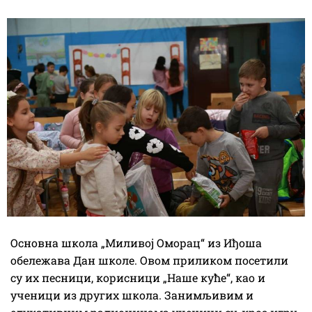
Основна школа „Миливој Оморац“ из Иђоша
обележава Дан школе. Овом приликом посетили
су их песници, корисници „Наше куће“, као и
ученици из других школа. Занимљивим и