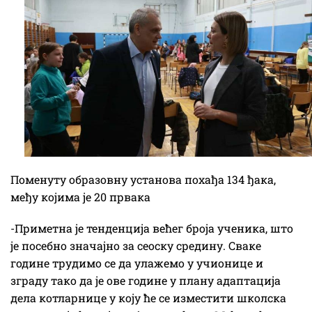
Поменуту образовну установа похађа 134 ђака,
међу којима је 20 првака
-Приметна је тенденција већег броја ученика, што
је посебно значајно за сеоску средину. Сваке
године трудимо се да улажемо у учионице и
зграду тако да је ове године у плану адаптација
дела котларнице у коју ће се изместити школска