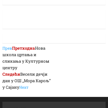
Претходна
Нова
Прев
школа цртања и
сликања у Културном
центру
Следећи
Весели дечји
дан у ОШ „Мора Карољ”
у Сајану
Неxт