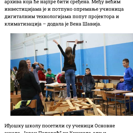
архива која ће најпре бити сређена. Међу већим
инвестицијама је и потпуно опремање учионица
дигиталним технологијама попут пројектора и
климатизација – додала је Вена Шавија.
Иђошку школу посетили су ученици Основне
школе „Јован Поповић“ из Кикинде, али и