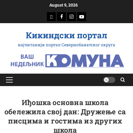
Скип
August 9, 2026
то
доwнлоад
Фацебоок
Инстаграм
Yоутубе
цонтент
Кикиндски портал
најчитанији портал Севернобанатског округа
Примарy
Мену
Иђошка основна школа
обележила свој дан: Дружење са
писцима и гостима из других
школа