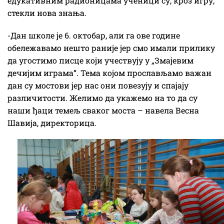
едукативним радионицама ученици су, кроз игру,
стекли нова знања.
-Дан школе је 6. октобар, али га ове године
обележавамо нешто раније јер смо имали прилику
да угостимо писце који учествују у „Змајевим
дечијим играма“. Тема којом прослављамо важан
дан су мостови јер нас они повезују и спајају
различитости. Желимо да укажемо на то да су
наши ђаци темељ сваког моста – навела Весна
Шавија, директорица.