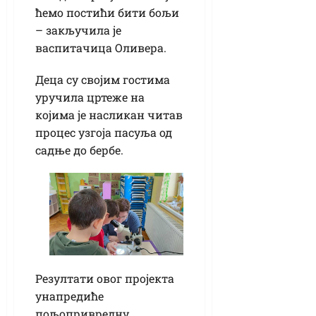
ћемо постићи бити бољи
– закључила је
васпитачица Оливера.
Деца су својим гостима
уручила цртеже на
којима је насликан читав
процес узгоја пасуља од
садње до бербе.
Резултати овог пројекта
унапредиће
пољопривредну