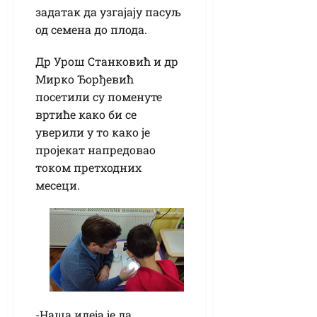
задатак да узгајају пасуљ
од семена до плода.
Др Урош Станковић и др
Мирко Ђорђевић
посетили су поменуте
вртиће како би се
уверили у то како је
пројекат напредовао
током претходних
месеци.
-Наша идеја је да