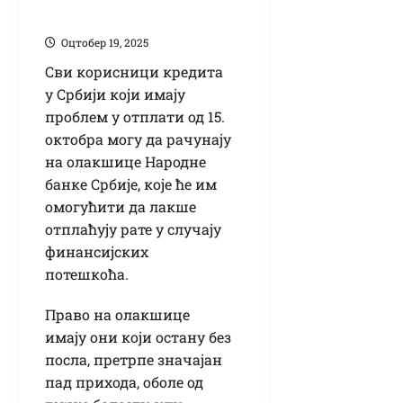
олакшица
Оцтобер 19, 2025
Сви корисници кредита
у Србији који имају
проблем у отплати од 15.
октобра могу да рачунају
на олакшице Народне
банке Србије, које ће им
омогућити да лакше
отплаћују рате у случају
финансијских
потешкоћа.
Право на олакшице
имају они који остану без
посла, претрпе значајан
пад прихода, оболе од