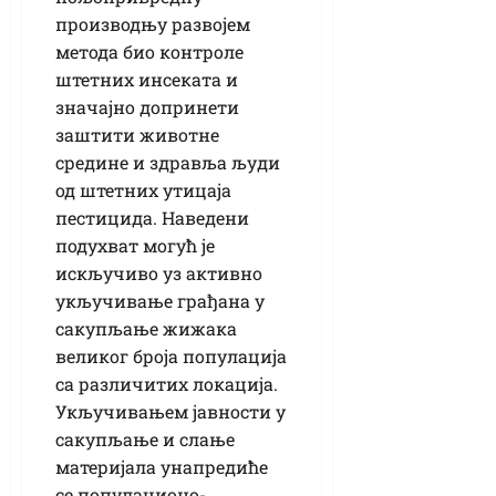
производњу развојем
метода био контроле
штетних инсеката и
значајно допринети
заштити животне
средине и здравља људи
од штетних утицаја
пестицида. Наведени
подухват могућ је
искључиво уз активно
укључивање грађана у
сакупљање жижака
великог броја популација
са различитих локација.
Укључивањем јавности у
сакупљање и слање
материјала унапредиће
се популационо-