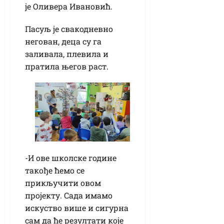
је Оливера Ивановић.
Пасуљ је свакодневно
негован, деца су га
заливала, плевила и
пратила његов раст.
-И ове школске године
такође ћемо се
прикључити овом
пројекту. Сада имамо
искуство више и сигурна
сам да ће резултати које