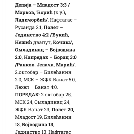
Делија – Младост 3:3 /
Марков, Ћорић
(к.у.)
,
Ладичорбић/,
Нафтагас –
Русанда 2:1,
Полет –
Јединство 4:2 /Ђукић,
Нешић
двапут
, Кочиш/,
Омладинац – Војводина
2:0, Напредак – Борац 3:0
/Ранков, Јелача, Марић/,
2.октобар – Билећанин
2:0, МСК – ЖФК Банат 5:0,
Лехел – Банат 4:0.
ПОРЕДАК:
2.октобар 25,
МСК 24, Омладинац 24,
ЖФК Банат 23,
Полет 20,
Младост 19, Билећанин
18,
Војводина 13,
Јединство 13, Нафтагас