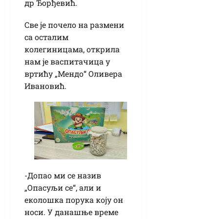
др Ђорђевић.
Све је почело на размени
са осталим
колегиницама, открила
нам је васпитачица у
вртићу „Мендо“ Оливера
Ивановић.
-Допао ми се назив
„Опасуљи се“, али и
еколошка порука коју он
носи. У данашње време