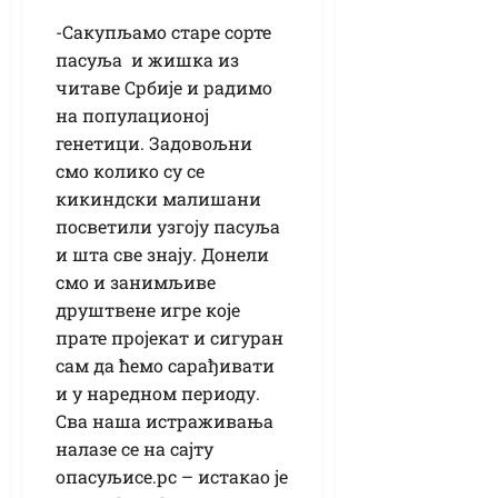
-Сакупљамо старе сорте
пасуља и жишка из
читаве Србије и радимо
на популационој
генетици. Задовољни
смо колико су се
кикиндски малишани
посветили узгоју пасуља
и шта све знају. Донели
смо и занимљиве
друштвене игре које
прате пројекат и сигуран
сам да ћемо сарађивати
и у наредном периоду.
Сва наша истраживања
налазе се на сајту
опасуљисе.рс – истакао је