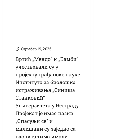
„Менди“ и
„Бамбију“
реализован
пројекат грађанске
науке
Оцтобер 19, 2025
Вртић „Мендо“ и „Бамби“
учествовали су у
пројекту грађанске науке
Института за биолошка
истраживања „Синиша
Станковић“
Универзитета у Београду.
Пројекат је имао назив
„Опасуљи се“ и
малишани су заједно са
васпитачима имали