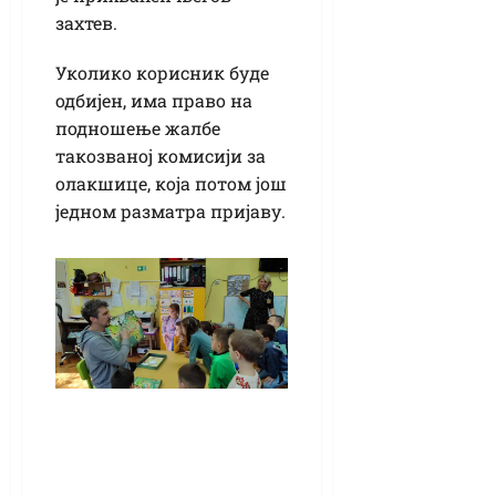
захтев.
Уколико корисник буде
одбијен, има право на
подношење жалбе
такозваној комисији за
олакшице, која потом још
једном разматра пријаву.
Пројекат „Опасуљи
се“ у кикиндским
вртићима: У