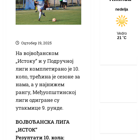
Фудбалски викенд
Оцтобер 19, 2025
На војвођанском
„Истоку” и у Подручној
лиги комплетирано је 10.
коло, трећина је сезоне за
нама, а у најнижем
рангу, Међуопштинској
лиги одигране су
утакмице 9. рунде.
ВОЈВОЂАНСКА ЛИГА
„ИСТОК”
Резултати 10. кола: