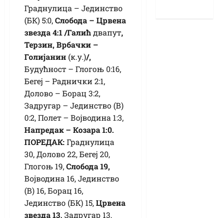
Граднулица – Јединство
(БК) 5:0,
Слобода – Црвена
звезда 4:1 /Галић
двапут
,
Терзин, Врбачки –
Голијанин
(к.у.)
/,
Будућност – Глогоњ 0:16,
Бегеј – Раднички 2:1,
Долово – Борац 3:2,
Задругар – Јединство (В)
0:2, Полет – Војводина 1:3,
Напредак – Козара 1:0.
ПОРЕДАК:
Граднулица
30, Долово 22, Бегеј 20,
Глогоњ 19,
Слобода 19,
Војводина 16, Јединство
(В) 16, Борац 16,
Јединство (БК) 15,
Црвена
звезда 13,
Задругар 13,