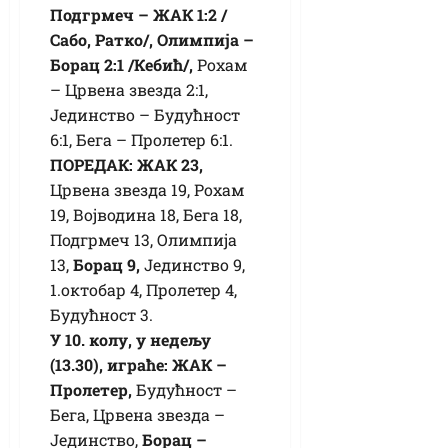
Подгрмеч – ЖАК 1:2 /
Сабо, Ратко/, Олимпија –
Борац 2:1 /Кебић/,
Рохам
– Црвена звезда 2:1,
Јединство – Будућност
6:1, Бега – Пролетер 6:1.
ПОРЕДАК: ЖАК 23,
Црвена звезда 19, Рохам
19, Војводина 18, Бега 18,
Подгрмеч 13, Олимпија
13,
Борац 9,
Јединство 9,
1.октобар 4, Пролетер 4,
Будућност 3.
У 10. колу, у недељу
(13.30), играће: ЖАК –
Пролетер,
Будућност –
Бега, Црвена звезда –
Јединство,
Борац –