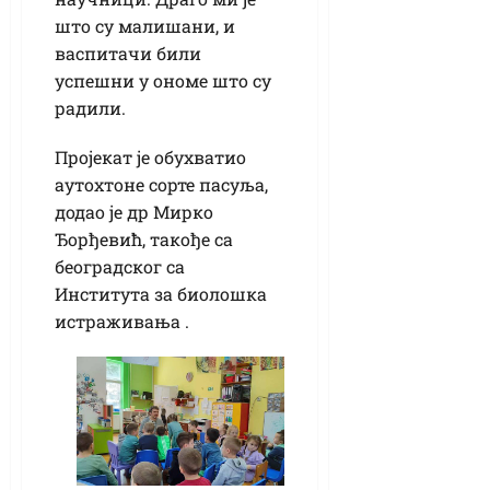
што су малишани, и
васпитачи били
успешни у ономе што су
радили.
Пројекат је обухватио
аутохтоне сорте пасуља,
додао је др Мирко
Ђорђевић, такође са
београдског са
Института за биолошка
истраживања .