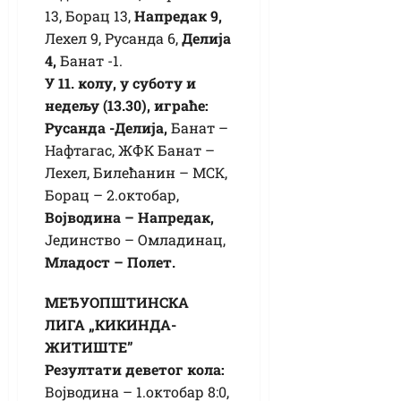
13, Борац 13,
Напредак 9,
Лехел 9, Русанда 6,
Делија
4,
Банат -1.
У 11. колу, у суботу и
недељу (13.30), играће:
Русанда -Делија,
Банат –
Нафтагас, ЖФК Банат –
Лехел, Билећанин – МСК,
Борац – 2.октобар,
Војводина – Напредак,
Јединство – Омладинац,
Младост – Полет.
МЕЂУОПШТИНСКА
ЛИГА „КИКИНДА-
ЖИТИШТЕ”
Резултати деветог кола:
Војводина – 1.октобар 8:0,