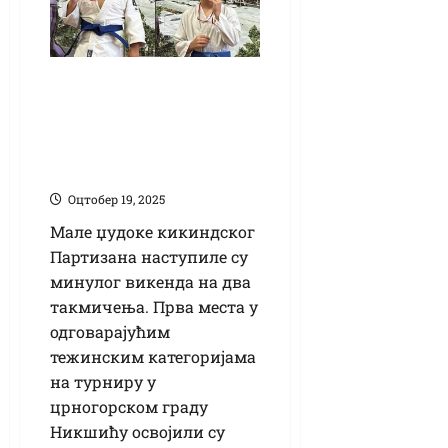
Мали „Партизани”
на два такмичења:
Балаж и Крстин
златни у Никшићу
Оцтобер 19, 2025
Мале џудоке кикиндског
Партизана наступиле су
минулог викенда на два
такмичења. Прва места у
одговарајућим
тежинским категоријама
на турниру у
црногорском граду
Никшићу освојили су