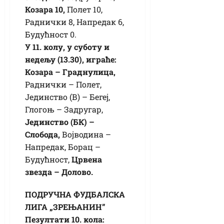
Козара 10,
Полет 10,
Раднички 8, Напредак 6,
Будућност 0.
У 11. колу, у суботу и
недељу (13.30), играће:
Козара – Граднулица,
Раднички – Полет,
Јединство (В) – Бегеј,
Глогоњ – Задругар,
Јединство (БК) –
Слобода,
Војводина –
Напредак, Борац –
Будућност,
Црвена
звезда – Долово.
ПОДРУЧНА ФУДБАЛСКА
ЛИГА „ЗРЕЊАНИН”
Пезултати 10. кола: