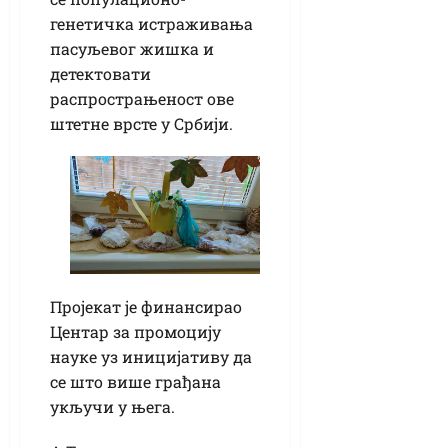
генетичка истраживања
пасуљевог жишка и
детектовати
распрострањеност ове
штетне врсте у Србији.
Пројекат је финансирао
Центар за промоцију
науке уз иницијативу да
се што више грађана
укључи у њега.