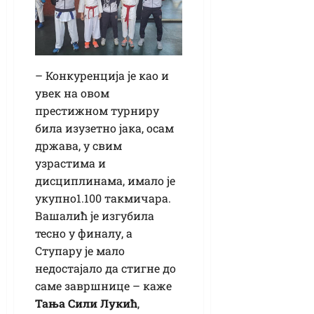
– Конкуренција је као и
увек на овом
престижном турниру
била изузетно јака, осам
држава, у свим
узрастима и
дисциплинама, имало је
укупно1.100 такмичара.
Вашалић је изгубила
тесно у финалу, а
Ступару је мало
недостајало да стигне до
саме завршнице – каже
Тања Сили Лукић
,