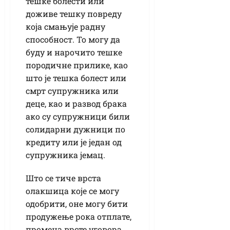
тешке болести или
доживе тешку повреду
која смањује радну
способност. То могу да
буду и нарочито тешке
породичне прилике, као
што је тешка болест или
смрт супружника или
деце, као и развод брака
ако су супружници били
солидарни дужници по
кредиту или је један од
супружника јемац.
Што се тиче врста
олакшица које се могу
одобрити, оне могу бити
продужење рока отплате,
промена врсте уговора,