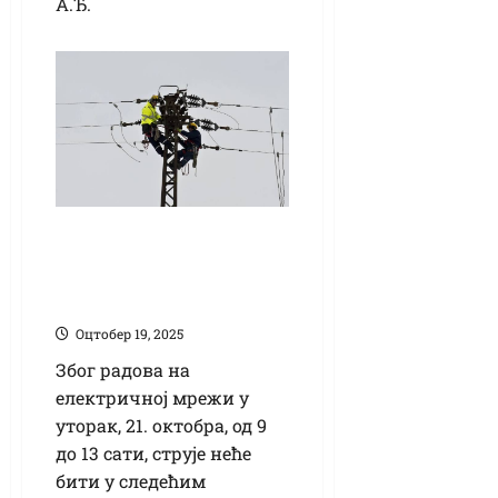
А.Ђ.
У уторак без струје
део Банатског
Великог Села
Оцтобер 19, 2025
Због радова на
електричној мрежи у
уторак, 21. октобра, од 9
до 13 сати, струје неће
бити у следећим