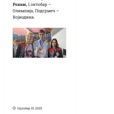
Рохам,
1.октобар –
Олимпија, Подгрмеч –
Војводина.
Карате, „Трофеј
Србије –
Београдски
победник”:
Вашалић сребрна,
Ступар бронзани
Оцтобер 19, 2025