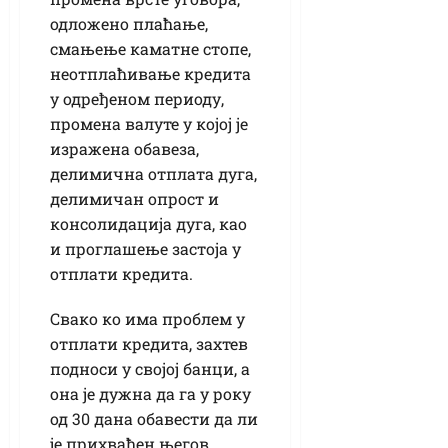
одложено плаћање,
смањење каматне стопе,
неотплаћивање кредита
у одређеном периоду,
промена валуте у којој је
изражена обавеза,
делимична отплата дуга,
делимичан опрост и
консолидација дуга, као
и проглашење застоја у
отплати кредита.
Свако ко има проблем у
отплати кредита, захтев
подноси у својој банци, а
она је дужна да га у року
од 30 дана обавести да ли
је прихваћен његов