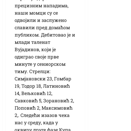
прецизним нападима,
наши момци су се
одвојили и заслужено
славили пред домаћом
публиком. Дебитовао је и
млади таленат
Вујадинов, који је
одиграо своје прве
минуте у сениорском
тиму. Стрелци:
Симјановски 23, Гомбар
19, Тодор 18, Латиновић
14, Вељковић 12,
Савковић 5, Зорановић 2,
Поповић 2, Максимовић
2,. Следећи изазов чека
нас у среду, када у
оквиру друге фазе Купа