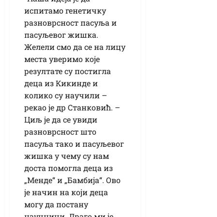
испитамо генетичку
разноврсност пасуља и
пасуљевог жишка.
Желели смо да се на лицу
места уверимо које
резултате су постигла
деца из Кикинде и
колико су научили –
рекао је др Станковић. –
Циљ је да се увиди
разноврсност што
пасуља тако и пасуљевог
жишка у чему су нам
доста помогла деца из
„Менде“ и „Бамбија“. Ово
је начин на који деца
могу да постану
научници. Драго ми је