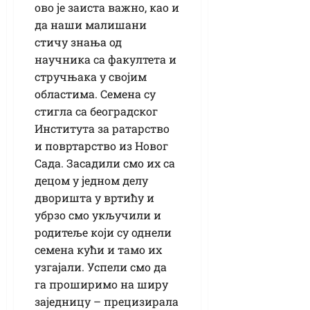
ово је заиста важно, као и
да наши малишани
стичу знања од
научника са факултета и
стручњака у својим
областима. Семена су
стигла са београдског
Института за ратарство
и повртарство из Новог
Сада. Засадили смо их са
децом у једном делу
дворишта у вртићу и
убрзо смо укључили и
родитеље који су однели
семена кући и тамо их
узгајали. Успели смо да
га проширимо на ширу
заједницу – прецизирала