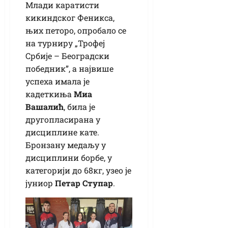
Млади каратисти
кикиндског Феникса,
њих петоро, опробало се
на турниру „Трофеј
Србије – Београдски
победник”, а највише
успеха имала је
кадеткиња
Миа
Вашалић
, била је
другопласирана у
дисциплине кате.
Бронзану медаљу у
дисциплини борбе, у
категорији до 68кг, узео је
јуниор
Петар Ступар
.