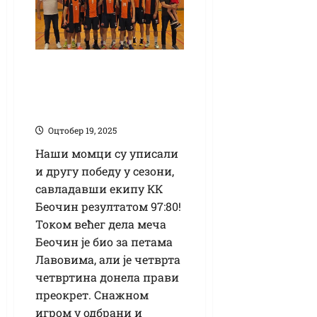
Кошарка: Друга
победа Велике
Кикинде
Оцтобер 19, 2025
Наши момци су уписали
и другу победу у сезони,
савладавши екипу КК
Беочин резултатом 97:80!
Током већег дела меча
Беочин је био за петама
Лавовима, али је четврта
четвртина донела прави
преокрет. Снажном
игром у одбрани и