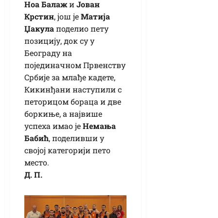
Ноа Балаж
и
Јован
Крстин
, још је
Матија
Џакула
поделио пету
позицију, док су у
Београду на
појединачном Првенству
Србије за млађе кадете,
Кикинђани наступили с
петорицом бораца и две
боркиње, а највише
успеха имао је
Немања
Бабић
, поделивши у
својој категорији пето
место.
Д. П.