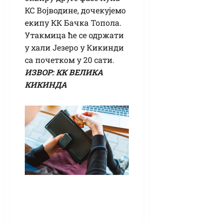
КС Војводине, дочекујемо
екипу КК Бачка Топола.
Утакмица ће се одржати
у хали Језеро у Кикинди
са почетком у 20 сати.
ИЗВОР: КК ВЕЛИКА
КИКИНДА
Имате проблем у
отплати кредита?
Могуће разне врсте