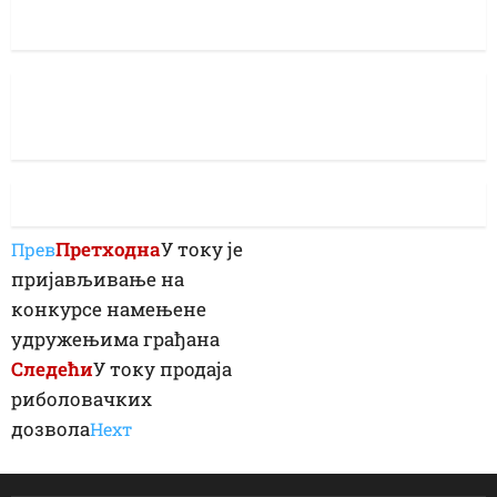
Претходна
У току је
Прев
пријављивање на
конкурсе намењене
удружењима грађана
Следећи
У току продаја
риболовачких
дозвола
Неxт