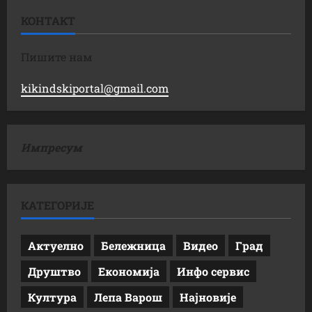
КОНТАКТ
Пишите нам
kikindskiportal@gmail.com
Импресум
КАТЕГОРИЈЕ
Актуелно
Бележница
Видео
Град
Друштво
Економија
Инфо сервис
Култура
Лепа Варош
Најновије