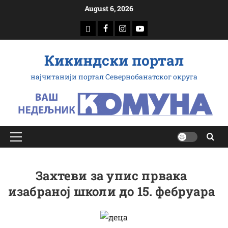
Скип
August 6, 2026
то
доwнлоад
Фацебоок
Инстаграм
Yоутубе
цонтент
Кикиндски портал
најчитанији портал Севернобанатског округа
Примарy
Мену
Захтеви за упис првака
изабраној школи до 15. фебруара