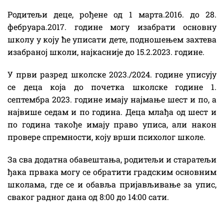
Родитељи деце, рођене од 1 марта.2016. до 28.
фебруара.2017. године могу изабрати основну
школу у коју ће уписати дете, подношењем захтева
изабраној школи, најкасније до 15.2.2023. године.
У први разред школске 2023./2024. године уписују
се деца која до почетка школске године 1.
септембра 2023. године имају најмање шест и по, а
највише седам и по година. Деца млађа од шест и
по година такође имају право уписа, али након
провере спремности, коју врши психолог школе.
За сва додатна обавештања, родитељи и старатељи
ђака првака могу се обратити градским основним
школама, где се и обавља пријављивање за упис,
сваког радног дана од 8:00 до 14:00 сати.