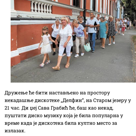
Дружење ће бити настављено на простору
некадашње дискотеке „Делфин“, на Старом језеру у
21 час. Ди џеј Сава Грабић ће, баш као некад,
пуштати диско музику која је била популарна у
време када је дискотека била култно место за
излазак.