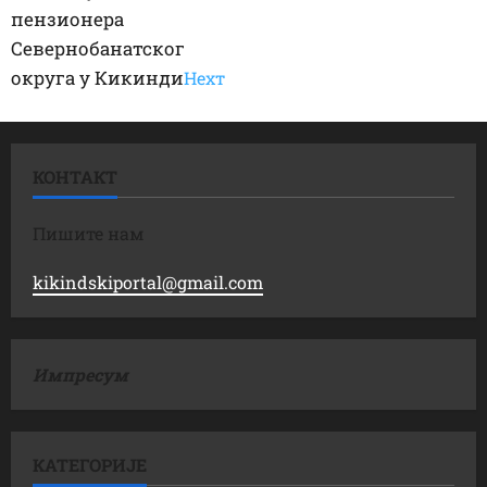
пензионера
Севернобанатског
округа у Кикинди
Неxт
КОНТАКТ
Пишите нам
kikindskiportal@gmail.com
Импресум
КАТЕГОРИЈЕ