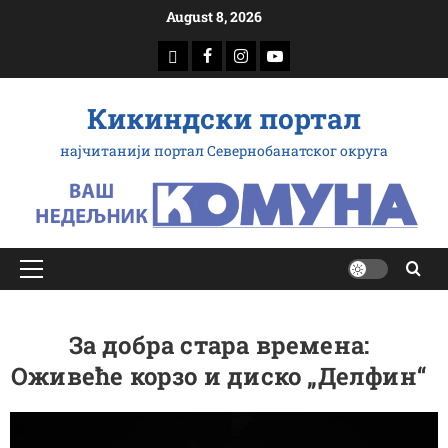
Скип
August 8, 2026
то
доwнлоад
Фацебоок
Инстаграм
Yоутубе
цонтент
Кикиндски портал
најчитанији портал Севернобанатског округа
Примарy
Мену
За добра стара времена:
Оживеће корзо и диско „Делфин“