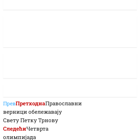
Претходна
Православни
Прев
верници обележавају
Свету Петку Трнову
Следећи
Четврта
олимпијада