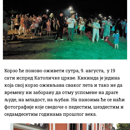
Корзо ће поново оживети сутра, 9. августа, у 19
сати испред Католичке цркве. Кикинда је једина
која свој корзо оживљава сваког лета и тако не да
времену ни забораву да отму успомене на драге
људе, на младост, на љубав. На паноима ће се наћи
фотографије које сведоче о педестим, шездестим и
седамдесетим годинама прошлог века.