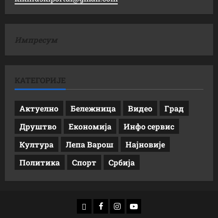
Импресум
КАТЕГОРИЈЕ
Актуелно
Бележница
Видео
Град
Друштво
Економија
Инфо сервис
Култура
Лепа Варош
Најновије
Политика
Спорт
Србија
доwнлоад
Фацебоок
Инстаграм
Yоутубе