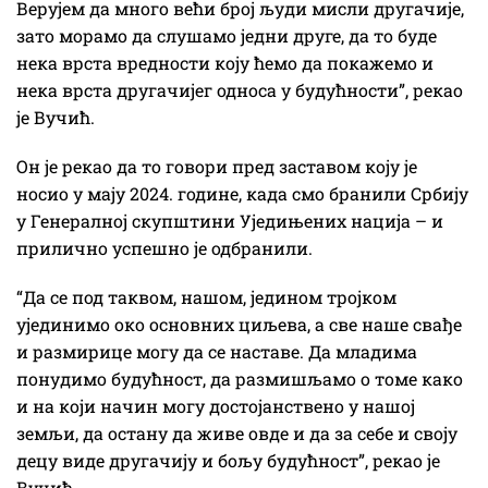
Верујем да много већи број људи мисли другачије,
зато морамо да слушамо једни друге, да то буде
нека врста вредности коју ћемо да покажемо и
нека врста другачијег односа у будућности”, рекао
је Вучић.
Он је рекао да то говори пред заставом коју је
носио у мају 2024. године, када смо бранили Србију
у Генералној скупштини Уједињених нација – и
прилично успешно је одбранили.
“Да се под таквом, нашом, једином тројком
ујединимо око основних циљева, а све наше свађе
и размирице могу да се наставе. Да младима
понудимо будућност, да размишљамо о томе како
и на који начин могу достојанствено у нашој
земљи, да остану да живе овде и да за себе и своју
децу виде другачију и бољу будућност”, рекао је
Вучић.