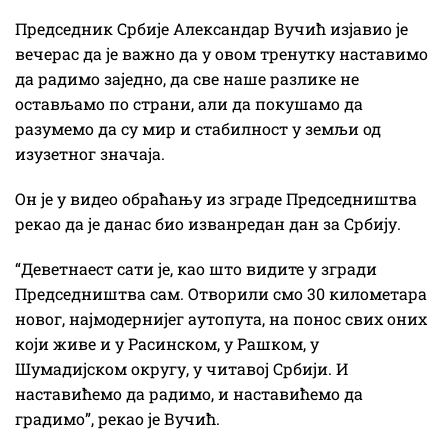
Председник Србије Александар Вучић изјавио је
вечерас да је важно да у овом тренутку наставимо
да радимо заједно, да све наше разлике не
остављамо по страни, али да покушамо да
разумемо да су мир и стабилност у земљи од
изузетног значаја.
Он је у видео обраћању из зграде Председништва
рекао да је данас био изванредан дан за Србију.
“Деветнаест сати је, као што видите у згради
Председништва сам. Отворили смо 30 километара
новог, најмодернијег аутопута, на понос свих оних
који живе и у Расинском, у Рашком, у
Шумадијском округу, у читавој Србији. И
наставићемо да радимо, и наставићемо да
градимо”, рекао је Вучић.