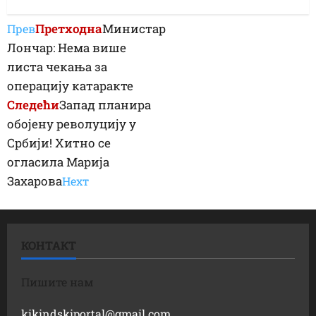
Претходна
Министар
Прев
Лончар: Нема више
листа чекања за
операцију катаракте
Следећи
Запад планира
обојену револуцију у
Србији! Хитно се
огласила Марија
Захарова
Неxт
КОНТАКТ
Пишите нам
kikindskiportal@gmail.com