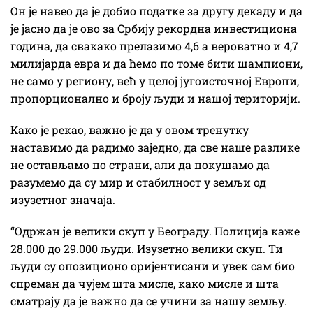
Он је навео да је добио податке за другу декаду и да
је јасно да је ово за Србију рекордна инвестициона
година, да свакако прелазимо 4,6 а вероватно и 4,7
милијарда евра и да ћемо по томе бити шампиони,
не само у региону, већ у целој југоисточној Европи,
пропорционално и броју људи и нашој територији.
Како је рекао, важно је да у овом тренутку
наставимо да радимо заједно, да све наше разлике
не остављамо по страни, али да покушамо да
разумемо да су мир и стабилност у земљи од
изузетног значаја.
“Одржан је велики скуп у Београду. Полиција каже
28.000 до 29.000 људи. Изузетно велики скуп. Ти
људи су опозиционо оријентисани и увек сам био
спреман да чујем шта мисле, како мисле и шта
сматрају да је важно да се учини за нашу земљу.