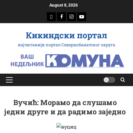
Скип
August 8, 2026
то
доwнлоад
Фацебоок
Инстаграм
Yоутубе
цонтент
Кикиндски портал
најчитанији портал Севернобанатског округа
Примарy
Мену
Вучић: Морамо да слушамо
једни друге и да радимо заједно