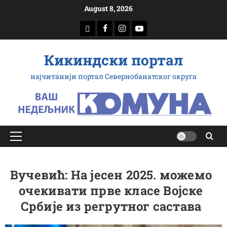
Скип
August 8, 2026
то
доwнлоад
Фацебоок
Инстаграм
Yоутубе
цонтент
Кикиндски портал
најчитанији портал Севернобанатског округа
Примарy
Мену
Вучевић: На јесен 2025. можемо
очекивати прве класе Војске
Србије из регрутног састава