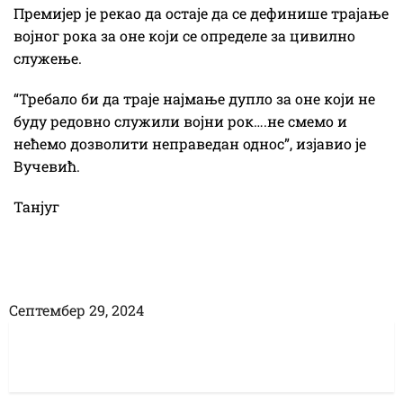
Премијер је рекао да остаје да се дефинише трајање
војног рока за оне који се определе за цивилно
служење.
“Требало би да траје најмање дупло за оне који не
буду редовно служили војни рок….не смемо и
нећемо дозволити неправедан однос”, изјавио је
Вучевић.
Танјуг
Септембер 29, 2024