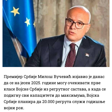
Премијер Србије Милош Вучевић изјавио је данас
да се на јесен 2025. године могу очекивати прве
класе Војске Србије из регрутног састава, а када се
подигну сви капацитети до максимума, Војска
Србије планира да 20.000 регрута служи годишње
војни рок.