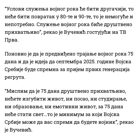
“Услови служења војног рока ће бити другачији, то
неће бити повратак у 80-те и 90-те, то је немогуће и
непотребно. Служење војног рока биће друштвено
прихватљиво”, рекао је Вучевић гостујући на ТВ
Прва.
Поновио је да је предвиђено трајање војног рока 75
дана и да је идеја да септембра 2025. године Војска
Сребије буде спремна за пријем првих генерација
регрута.
“Мислим да је 75 дана друштвено прихватљиво,
нећете изгубити живот, ни посао, ни студирање,
ни образовање, ни емотивни живот, за 75 дана
неће стати свет…то је минимум за који Војска
Србије може да вас спреми да будете војник”, рекао
је Вучевић.