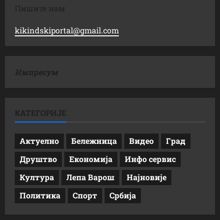
Пишите нам
kikindskiportal@gmail.com
Импресум
КАТЕГОРИЈЕ
Актуелно
Бележница
Видео
Град
Друштво
Економија
Инфо сервис
Култура
Лепа Варош
Најновије
Политика
Спорт
Србија