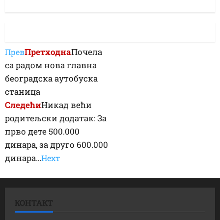
Претходна
Почела
Прев
са радом нова главна
београдска аутобуска
станица
Следећи
Никад већи
родитељски додатак: За
прво дете 500.000
динара, за друго 600.000
динара…
Неxт
КОНТАКТ