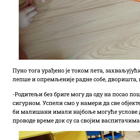
Пуно тога урађено је током лета, захваљују
лепше и опремљеније радне собе, дворишта, 
-Родитељи без бриге могу да оду на посао по
сигурном. Успели смо у намери да све објек
би малишани имали најбоље могуће услове да
проводе време док су са својим васпитачим