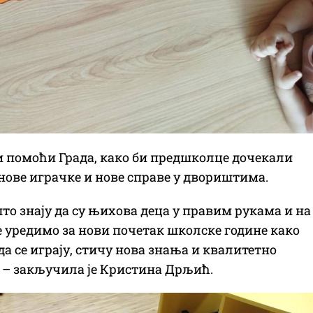
ћи помоћи Града, како би предшколце дочекали
нове играчке и нове справе у двориштима.
што знају да су њихова деца у правим рукама и на
те уредимо за нови почетак школске године како
 се играју, стичу нова знања и квалитетно
а – закључила је Кристина Дрљић.