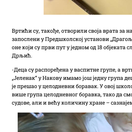
Вртићи су, такође, отворили своја врата за н
запослени у Предшколској установи „Драгољу
оне који су први пут у једном од 18 објекат
Дрљић.
-Деца су распоређена у васпитне групе, а в
„Јеленак“ у Накову имамо још једну група де
је прешао у целодневни боравак. У овој школ
више група целодневног боравка, тако да см
судове, али и већу количину хране – сазнаје