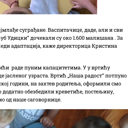
ајмлађе суграђане. Васпитачице, даде, али и сви
б Удицки“ дочекали су око 1.600 малишана . За
а следи адаптација, каже директорица Кристина
ртићи раде пуним капацитетима. У у вртићу
це јасленог узраста. Вртић „Наша радост“ потпуно
ској години, на захтев родитеља, оформили смо
о додатно обезбедили креветиће, постељину,
мо од наше саговорнице.