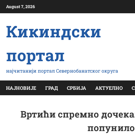
Скип
August 7, 2026
то
цонтент
Кикиндски
портал
најчитанији портал Севернобанатског округа
НАЈНОВИЈЕ
ГРАД
СРБИЈА
АКТУЕЛНО
С
Вртићи спремно дочека
попунило