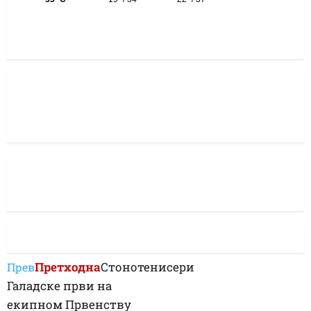
Претходна
Стонотенисери
Прев
Галадске први на
екипном Првенству