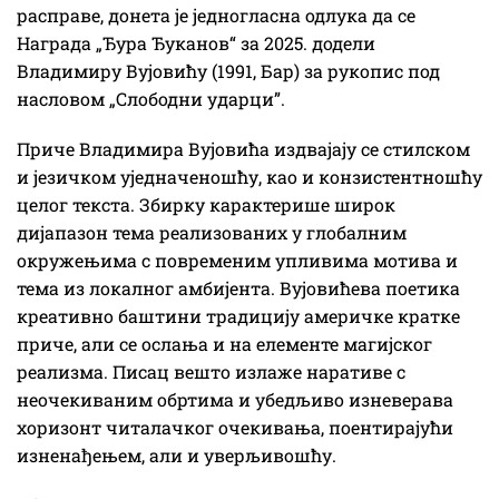
расправе, донета је једногласна одлука да се
Награда „Ђура Ђуканов“ за 2025. додели
Владимиру Вујовићу (1991, Бар) за рукопис под
насловом „Слободни ударци”.
Приче Владимира Вујовића издвајају се стилском
и језичком уједначеношћу, као и конзистентношћу
целог текста. Збирку карактерише широк
дијапазон тема реализованих у глобалним
окружењима с повременим упливима мотива и
тема из локалног амбијента. Вујовићева поетика
креативно баштини традицију америчке кратке
приче, али се ослања и на елементе магијског
реализма. Писац вешто излаже наративе с
неочекиваним обртима и убедљиво изневерава
хоризонт читалачког очекивања, поентирајући
изненађењем, али и уверљивошћу.