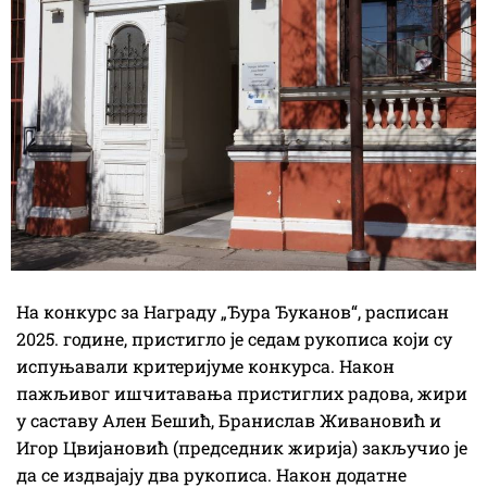
На конкурс за Награду „Ђура Ђуканов“, расписан
2025. године, пристигло је седам рукописа који су
испуњавали критеријуме конкурса. Након
пажљивог ишчитавања пристиглих радова, жири
у саставу Ален Бешић, Бранислав Живановић и
Игор Цвијановић (председник жирија) закључио је
да се издвајају два рукописа. Након додатне