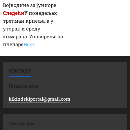
Војводине за јуниоре
Следећи
У понедељак
третман крпеља, а у
уторак и среду
комараца: Упозорење за
пчеларе
Неxт
КОНТАКТ
Пишите нам
kikindskiportal@gmail.com
Импресум