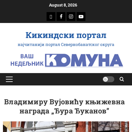
Скип
August 8, 2026
то
доwнлоад
Фацебоок
Инстаграм
Yоутубе
цонтент
Кикиндски портал
најчитанији портал Севернобанатског округа
Примарy
Мену
Владимиру Вујовићу књижевна
награда „Ђура Ђуканов”