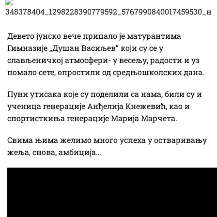
Девето јунско вече припало је матурантима
Гимназије „Душан Васиљев” који су се у
слављеничкој атмосфери- у весељу, радости и уз
помало сете, опростили од средњошколских дана.
Пуни утисака које су поделили са нама, били су и
ученица генерације Анђелија Кнежевић, као и
спортисткиња генерације Марија Марчета.
Свима њима желимо много успеха у остваривању
жеља, снова, амбиција…