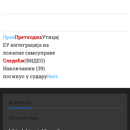
Претходна
Утицај
Прев
ЕУ интеграција на
локалне самоуправе
Следећи
(ВИДЕО)
Наковчанин (39)
погинуо у судару
Неxт
КОНТАКТ
Пишите нам