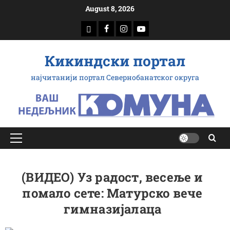
Скип
August 8, 2026
то
доwнлоад
Фацебоок
Инстаграм
Yоутубе
цонтент
Кикиндски портал
најчитанији портал Севернобанатског округа
Примарy
Мену
(ВИДЕО) Уз радост, весеље и
помало сете: Матурско вече
гимназијалаца