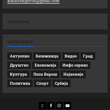
kikindskiportal@gmail.com
Импресум
КАТЕГОРИЈЕ
Актуелно
Бележница
Видео
Град
Друштво
Економија
Инфо сервис
Култура
Лепа Варош
Најновије
Политика
Спорт
Србија
доwнлоад
Фацебоок
Инстаграм
Yоутубе