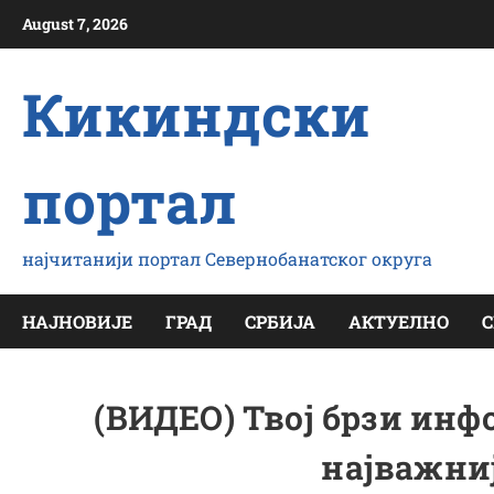
Скип
August 7, 2026
то
цонтент
Кикиндски
портал
најчитанији портал Севернобанатског округа
НАЈНОВИЈЕ
ГРАД
СРБИЈА
АКТУЕЛНО
С
(ВИДЕО) Твој брзи инфо
најважниј