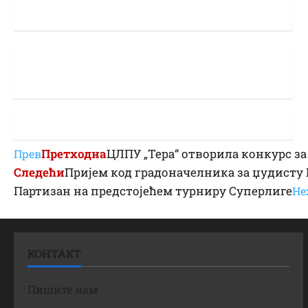
Претходна
ЦЛПУ „Тера“ отворила конкурс за
Прев
Следећи
Пријем код градоначелника за џудисту 
Партизан на предстојећем турниру Суперлиге
Не
КОНТАКТ
Пишите нам