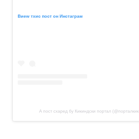
Виеw тхис пост он Инстаграм
А пост схаред бy Кикиндски портал (@порталкик