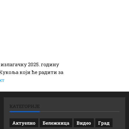
 излагачку 2025. годину
Кукоља који ће радити за
xт
КАТЕГОРИЈЕ
Актуелно
Бележница
Видео
Град