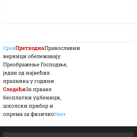
Претходна
Православни
Прев
верници обележавају
Преображење Господње,
један од највећих
празника у години
Следећи
За прваке
бесплатни уџбеници,
школски прибор и
опрема за физичко
Неxт