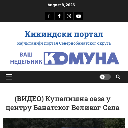
Скип
August 8, 2026
то
доwнлоад
Фацебоок
Инстаграм
Yоутубе
цонтент
Кикиндски портал
најчитанији портал Севернобанатског округа
Примарy
Мену
(ВИДЕО) Купалишна оаза у
центру Банатског Великог Села