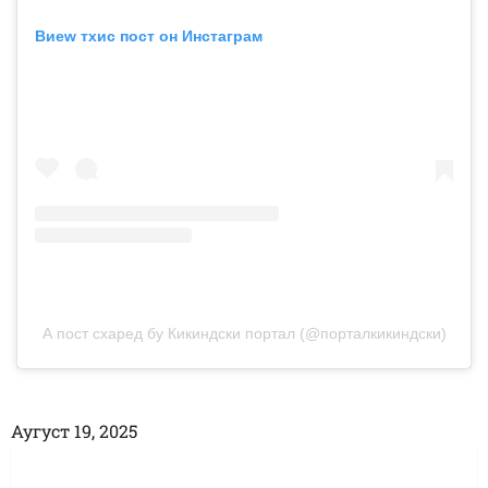
Виеw тхис пост он Инстаграм
А пост схаред бy Кикиндски портал (@порталкикиндски)
Аугуст 19, 2025