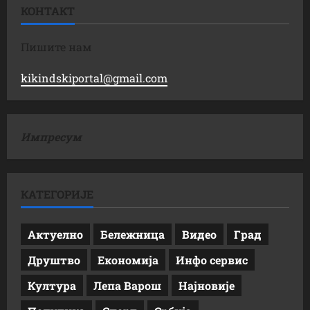
КОНТАКТ
Пишите нам
kikindskiportal@gmail.com
Импресум
КАТЕГОРИЈЕ
Актуелно
Бележница
Видео
Град
Друштво
Економија
Инфо сервис
Култура
Лепа Варош
Најновије