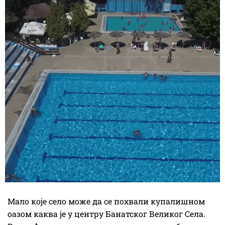
Мало које село може да се похвали купалишном
оазом каква је у центру Банатског Великог Села.