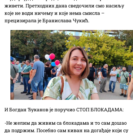
живети. Претходних дана сведочили смо насиљу
које не води ничему и које нема смисла –
прецизирала је Бранислава Чукић.
И Богдан Ђуканов је поручио СТОП БЛОКАДАМА:
-Не желим да живим са блокадама и то сам дошао
да подржим. Посебно сам киван на догађаје који су