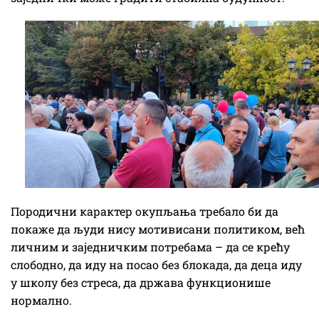
Породични карактер окупљања требало би да
покаже да људи нису мотивисани политиком, већ
личним и заједничким потребама – да се крећу
слободно, да иду на посао без блокада, да деца иду
у школу без стреса, да држава функционише
нормално.