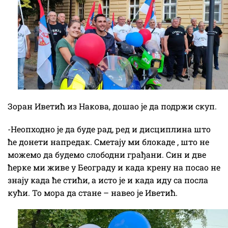
Зоран Иветић из Накова, дошао је да подржи скуп.
-Неопходно је да буде рад, ред и дисциплина што
ће донети напредак. Сметају ми блокаде , што не
можемо да будемо слободни грађани. Син и две
ћерке ми живе у Београду и када крену на посао не
знају када ће стићи, а исто је и када иду са посла
кући. То мора да стане – навео је Иветић.