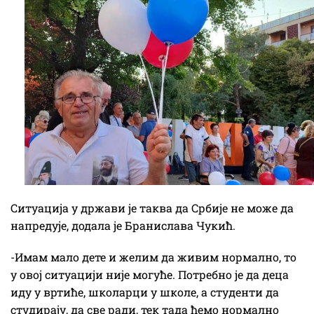
Ситуација у држави је таква да Србије не може да
напредује, додала је Бранислава Чукић.
-Имам мало дете и желим да живим нормално, то
у овој ситуацији није могуће. Потребно је да деца
иду у вртиће, школарци у школе, а студенти да
студирају, да све ради, тек тада ћемо нормално