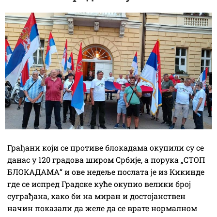
Грађани који се противе блокадама окупили су се
данас у 120 градова широм Србије, а порука „СТОП
БЛОКАДАМА“ и ове недеље послата је из Кикинде
где се испред Градске куће окупио велики број
суграђана, како би на миран и достојанствен
начин показали да желе да се врате нормалном