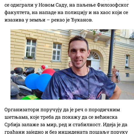
се одиграли у Новом Саду, на паљење Филозофског
факултета, на нападе на полицију и на хаос који се
изазива у земљи – рекао је Ђуканов.
Организатори поручују да је реч о породичним
шетњама, које треба да покажу да се већинска
Србија залаже за мир, ред и стабилност. Идеја је да
грађани заједно и без инцидената пошаљу поруку