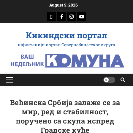
Скип
August 9, 2026
то
доwнлоад
Фацебоок
Инстаграм
Yоутубе
цонтент
Кикиндски портал
најчитанији портал Севернобанатског округа
Примарy
Мену
Већинска Србија залаже се за
мир, ред и стабилност,
поручено са скупа испред
Градске куће