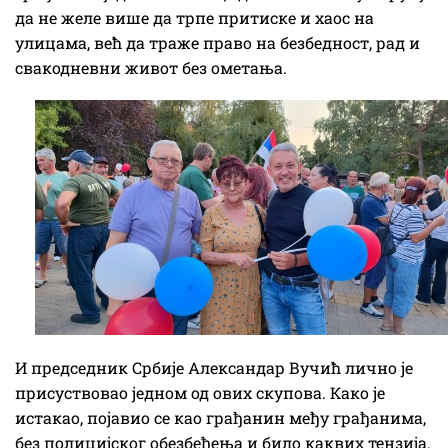
да не желе више да трпе притиске и хаос на
улицама, већ да траже право на безбедност, рад и
свакодневни живот без ометања.
И председник Србије Александар Вучић лично је
присуствовао једном од ових скупова. Како је
истакао, појавио се као грађанин међу грађанима,
без полицијског обезбеђења и било каквих тензија.