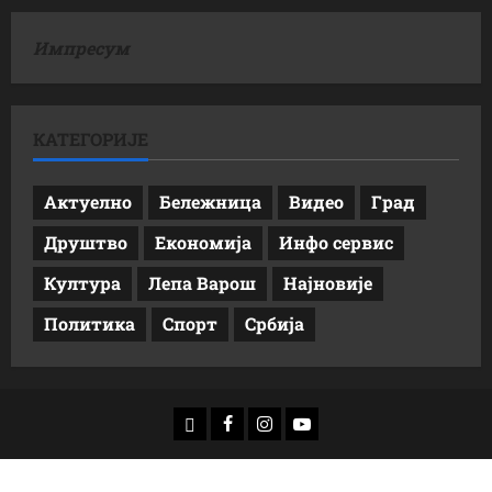
Импресум
КАТЕГОРИЈЕ
Актуелно
Бележница
Видео
Град
Друштво
Економија
Инфо сервис
Култура
Лепа Варош
Најновије
Политика
Спорт
Србија
доwнлоад
Фацебоок
Инстаграм
Yоутубе