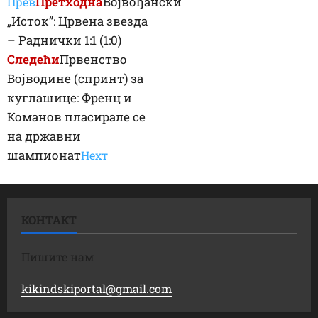
Претходна
Војвођански
Прев
„Исток”: Црвена звезда
– Раднички 1:1 (1:0)
Следећи
Првенство
Војводине (спринт) за
куглашице: Френц и
Команов пласирале се
на државни
шампионат
Неxт
КОНТАКТ
Пишите нам
kikindskiportal@gmail.com