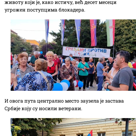
животу који је, како истичу, већ десет месеци
угрожен поступцима блокадера.
И овога пута централно место заузела је застава
Србије коју су носили ветерани.