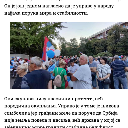
Он је још једном нагласио да је управо у народу
најјача порука мира и стабилности.
Ови скупови нису класични протести, већ
породична окупљања. Управо је у томе је њихова
симболика јер грађани желе да поруче да Србија
није земља подела и насиља, већ држава у којој се
заједнички може градити стабилна будућност.