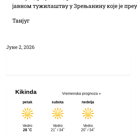
јавном тужилаштву у Зрењанину које је пре
Танјуг
Јуне 2, 2026