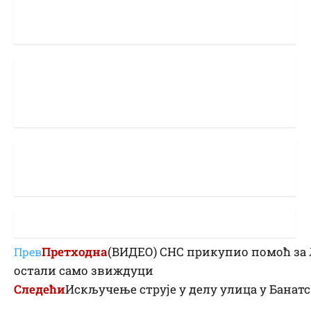
Претходна
(ВИДЕО) СНС прикупио помоћ за
Прев
остали само звиждуци
Следећи
Искључење струје у делу улица у Банат