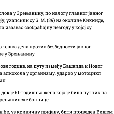
ва у Зрењанину, по налогу главног јавног
, ухапсили су З. М. (39) из околине Кикинде,
а изазвао саобраћајну незгоду у којој су
 тешка дела против безбедности јавног
ве у Зрењанину.
ја ове године, на путу између Башаида и Новог
ла алкохола у организму, ударио у мотоцикл
ац.
док је 51-годишња жена која је била путник на
зрењанинске болнице.
 он ће, уз кривичну пријаву, бити приведен Вишем