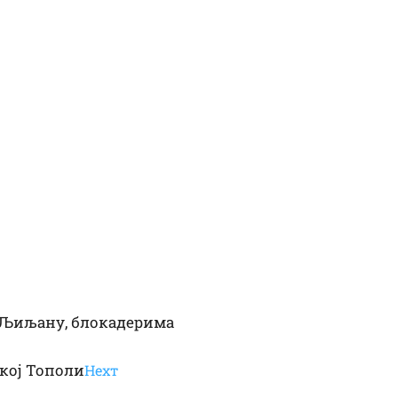
 Љиљану, блокадерима
ској Тополи
Неxт