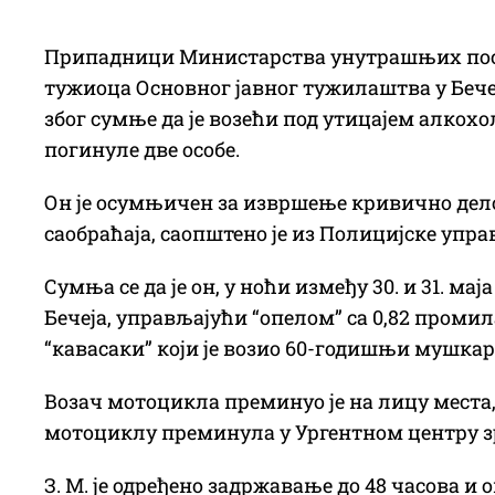
Припадници Министарства унутрашњих посло
тужиоца Основног јавног тужилаштва у Бечеју
због сумње да је возећи под утицајем алкохол
погинуле две особе.
Он је осумњичен за извршење кривично дело
саобраћаја, саопштено је из Полицијске упра
Сумња се да је он, у ноћи између 30. и 31. ма
Бечеја, управљајући “опелом” са 0,82 проми
“кавасаки” који је возио 60-годишњи мушкар
Возач мотоцикла преминуо је на лицу места, 
мотоциклу преминула у Ургентном центру 
З. М. је одређено задржавање до 48 часова и