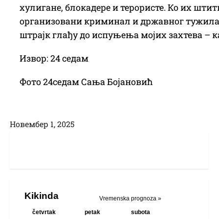
хулигане, блокадере и терористе. Ко их шт
организовани криминал и државног тужилаш
штрајк глађу до испуњења мојих захтева – ка
Извор: 24 седам
Фото 24седам Сања Бојановић
Новембер 1, 2025