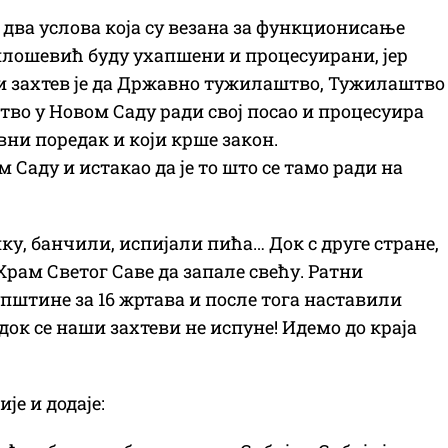
 два услова која су везана за функционисање
Милошевић буду ухапшени и процесуирани, јер
ги захтев је да Државно тужилаштво, Тужилаштво
о у Новом Саду ради свој посао и процесуира
вни поредак и који крше закон.
 Саду и истакао да је то што се тамо ради на
у, банчили, испијали пића… Док с друге стране,
 Храм Светог Саве да запале свећу. Ратни
упштине за 16 жртава и после тога наставили
ок се наши захтеви не испуне! Идемо до краја
је и додаје: