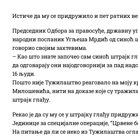
Истиче да му се придружило и пет ратних в
Председник Одбора за правосуђе, државну у
народни посланик Угљеша Мрдић од синоћ штр
говорио својим захтевима.
– Као што знате започео сам синоћ штрајк г
да одговарају они најодговорнији за пад над
16 људи.
Пошто није Тужилаштво реаговало на моју к
Милошевића, нити на доказе које су тражили 
штрајк глађу.
Рекао је да су му се у штрајку глађу придр
Јединице за специјалне операције, “Црвене б
На питање да ли се неко из Тужилаштва огла