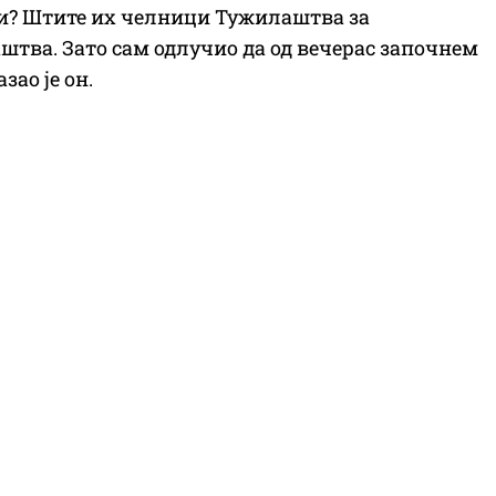
ити? Штите их челници Тужилаштва за
тва. Зато сам одлучио да од вечерас започнем
зао је он.