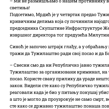
– Ми не размишљамо о нашем противнику већ 
светиња!
Подсетимо, Мрдић је у четвртак предао Туж
кривичним делима која су починили најодг
председника Скупштине Инфраструктуре Же
извршног директора тог предузећа Милути
Синоћ је започео штрајк глађу, а у обраћању 
тражи да Тужилаштво ради свој посао и да 
– Свесни смо да ни Републичко јавно тужила
Тужилаштво за организовани криминал, на чи
посао. Користе сваку прилику да ураде нешт
закон. Видели сте како су Републичко туж
реаговали када је био у питању покушај убис
а што је могло да проузрокује не само смрт,
сте како се државно тужилаштво понаша п