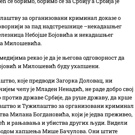
се боримо, боримо се за Србију а Србија је
илаштву за организовани криминал доказе о
оворнији за пад надстрешнице –некадашњег
лезница Небојше Бојовића и некадашњег
на Милошевића.
медијима рекао је да је његова одговорност да
Бојовић и Милошевић буду ухапшени.
штво, које предводи Загорка Доловац, ни
јем челу је Младен Ненадић, не раде добро свој
о против државе Србије, да руше државу, да крше
илаштво и Тужилаштво за организовани криминал
тва Милана Богдановића, који је једва преживео,
 већ и рањавања и убиства других људи. Видели
оводом хапшења Мише Бачулова. Они штите