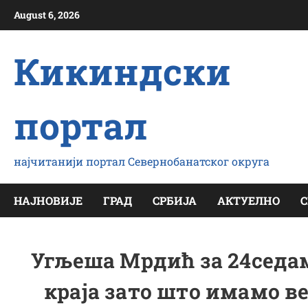
Скип
August 6, 2026
то
цонтент
Кикиндски
портал
најчитанији портал Севернобанатског округа
НАЈНОВИЈЕ
ГРАД
СРБИЈА
АКТУЕЛНО
С
Угљеша Мрдић за 24седам
краја зато што имамо вел