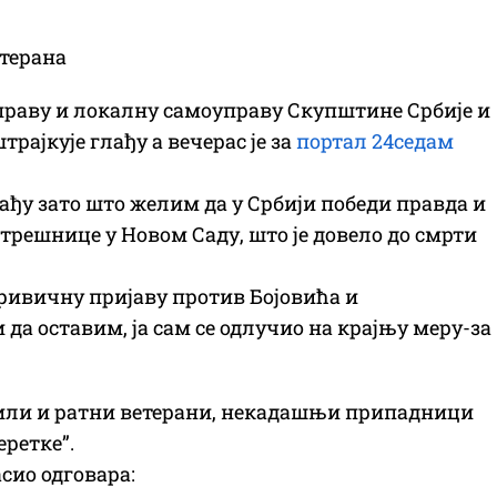
етерана
праву и локалну самоуправу Скупштине Србије и
ајкује глађу а вечерас је за
портал 24седам
лађу зато што желим да у Србији победи правда и
стрешнице у Новом Саду, што је довело до смрти
ривичну пријаву против Бојовића и
да оставим, ја сам се одлучио на крајњу меру-за
ужили и ратни ветерани, некадашњи припадници
еретке”.
сио одговара: