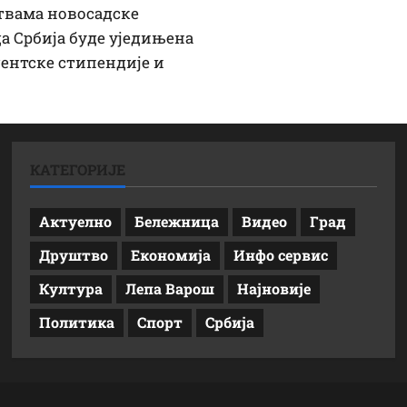
ртвама новосадске
да Србија буде уједињена
дентске стипендије и
КАТЕГОРИЈЕ
Актуелно
Бележница
Видео
Град
Друштво
Економија
Инфо сервис
Култура
Лепа Варош
Најновије
Политика
Спорт
Србија