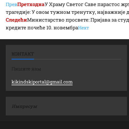
Претходна
У Храму Светог Саве парастос ж
Прев
трагедије: У овом тужном тренутку, најважније 
Следећи
Министарство просвете: Пријава за сту
кредите почеће 10. новембра
Неxт
КОНТАКТ
Пишите нам
kikindskiportal@gmail.com
Импресум