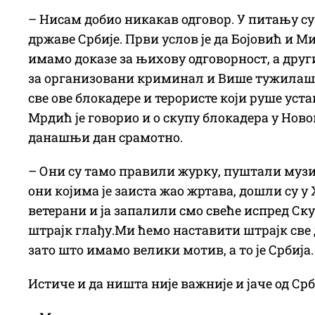
– Нисам добио никакав одговор. У питању су
државе Србије. Први услов је да Бојовић и 
имамо доказе за њихову одговорност, а дру
за организовани криминал и Више тужилаштв
све ове блокадере и терористе који руше уста
Мрдић је говорио и о скупу блокадера у Новом
данашњи дан срамотно.
– Они су тамо правили журку, пуштали музик
они којима је заиста жао жртава, дошли су у
ветерани и ја запалили смо свеће испред Ск
штрајк глађу.Ми ћемо наставити штрајк све д
зато што имамо велики мотив, а то је Србија.
Истиче и да ништа није важније и јаче од Срби