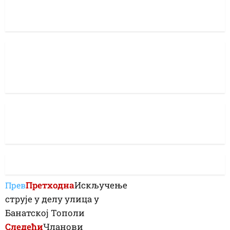
Претходна
Искључење
Прев
струје у делу улица у
Банатској Тополи
Следећи
Чланови