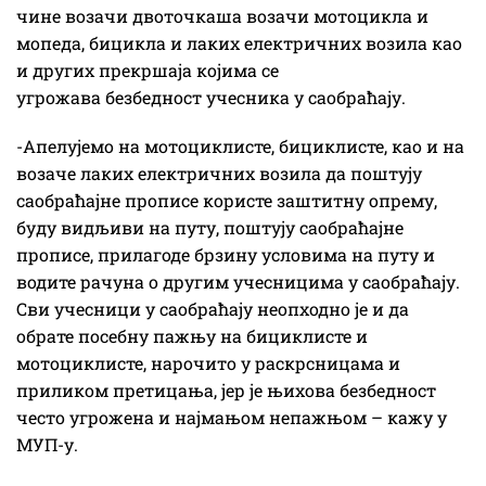
чине возачи двоточкаша возачи мотоцикла и
мопеда, бицикла и лаких електричних возила као
и других прекршаја којима се
угрожава безбедност учесника у саобраћају.
-Апелујемо на мотоциклисте, бициклисте, као и на
возаче лаких електричних возила да поштују
саобраћајне прописе користе заштитну опрему,
буду видљиви на путу, поштују саобраћајне
прописе, прилагоде брзину условима на путу и
водите рачуна о другим учесницима у саобраћају.
Сви учесници у саобраћају неопходно је и да
обрате посебну пажњу на бициклисте и
мотоциклисте, нарочито у раскрсницама и
приликом претицања, јер је њихова безбедност
често угрожена и најмањом непажњом – кажу у
МУП-у.