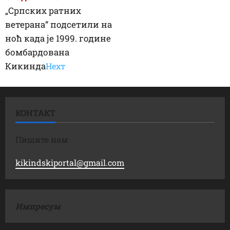
„Српских ратних
ветерана“ подсетили на
ноћ када је 1999. године
бомбардована
Кикинда
Неxт
КОНТАКТ
Пишите нам
kikindskiportal@gmail.com
Импресум