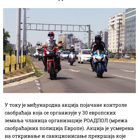
У току је међународна акција појачане контроле
саобраћаја која се организује у 30 европских
земаља чланица организације РОАДПОЛ (мрежа
саобраћајних полиција Европе). Акција је усмерена
на откривање и санкционисање прекршаја које