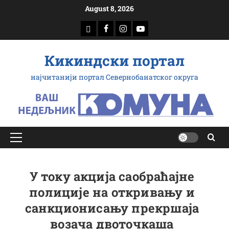
Скип
August 8, 2026
то
доwнлоад
Фацебоок
Инстаграм
Yоутубе
цонтент
Кикиндски портал
најчитанији портал Севернобанатског округа
Примарy
Мену
У току акција саобраћајне
полиције на откривању и
санкционисању прекршаја
возача двоточкаша