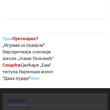
Претходна
У
Прев
„Играма са лудајом”:
Најспретнији основци
школе „Јован Поповић“
Следећи
Цвећари „Ема“
титула Најлепши излог
“Дана лудаје“
Неxт
КОНТАКТ