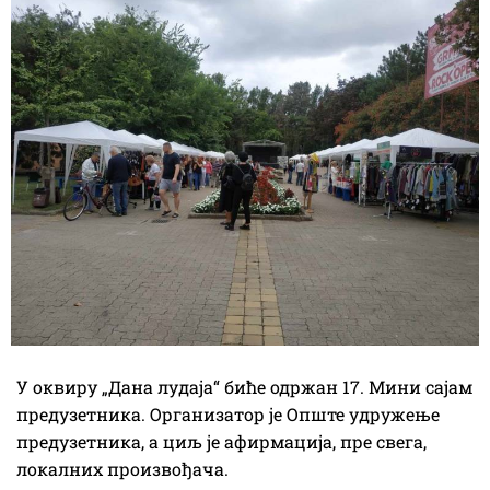
У оквиру „Дана лудаја“ биће одржан 17. Мини сајам
предузетника. Организатор је Опште удружење
предузетника, а циљ је афирмација, пре свега,
локалних произвођача.