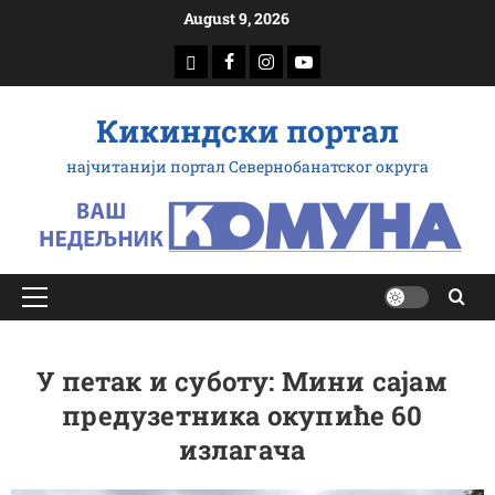
Скип
August 9, 2026
то
доwнлоад
Фацебоок
Инстаграм
Yоутубе
цонтент
Кикиндски портал
најчитанији портал Севернобанатског округа
Примарy
Мену
У петак и суботу: Мини сајам
предузетника окупиће 60
излагача