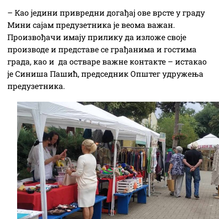
– Као једини привредни догађај ове врсте у граду
Мини сајам предузетника је веома важан.
Произвођачи имају прилику да изложе своје
производе и представе се грађанима и гостима
града, као и да остваре важне контакте – истакао
је Синиша Пашић, председник Општег удружења
предузетника.