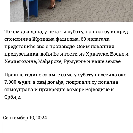
Током два дана, у петак и суботу, на платоу испред
споменика Жртвама фашизма, 60 излагача
представиће своје производе. Осим локалних
предузетника, доћи ће и гости из Хрватске, Босне и
Херцеговине, Мађарске, Румуније и наше земље.
Прошле године сајам је само у суботу посетило око
7.000 људи, а овај догађај подржали су локална
самоуправа и привредне коморе Војводине и
Србије.
Септембер 19, 2024