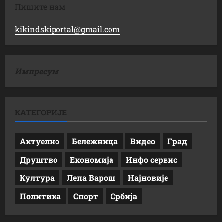
Пишите нам
kikindskiportal@gmail.com
Импресум
КАТЕГОРИЈЕ
Актуелно
Бележница
Видео
Град
Друштво
Економија
Инфо сервис
Култура
Лепа Варош
Најновије
Политика
Спорт
Србија