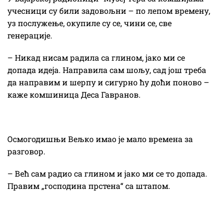
учесници су били задовољни – по лепом времену,
уз послужење, окупиле су се, чини се, све
генерације.
– Никад нисам радила са глином, јако ми се
допада идеја. Направила сам шољу, сад још треба
да направим и шерпу и сигурно ћу доћи поново –
каже комшиница Деса Гавранов.
Осмогодишњи Вељко имао је мало времена за
разговор.
– Већ сам радио са глином и јако ми се то допада.
Правим „господина прстена“ са штапом.