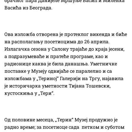
брачног пара Данијеле Мршуље Васић и Миленка
Васића из Београда.
Ова изложба отворена је протеклог викенда и биће
на располагању посетиоцима до 26 априла.
Излагачка сезона у Салону трајаће до краја јесени,
а подразумеваће и пратеће програме, као и
радионице каква је била данашња. Уметничке
поставке у Музеју одвијаће се паралелно и са
изложбама у „Териној“ Галерији на Тргу, најавила
је историчарка уметности Тијана Тошевски,
кустоскиња у „Тери“.
Од половине месеца, „Терин“ Музеј продужио је
радно време; за посетиоце сада петком и суботом