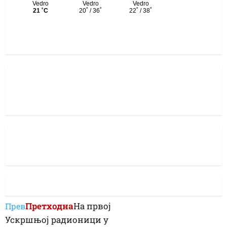
Претходна
На првој
Прев
Ускршњој радионици у