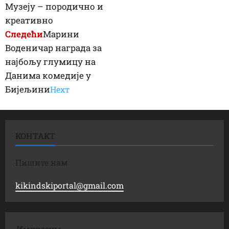
Музеју – породично и
креативно
Следећи
Марини
Воденичар награда за
најбољу глумицу на
Данима комедије у
Бијељини
Неxт
КОНТАКТ
Пишите нам
kikindskiportal@gmail.com
Импресум