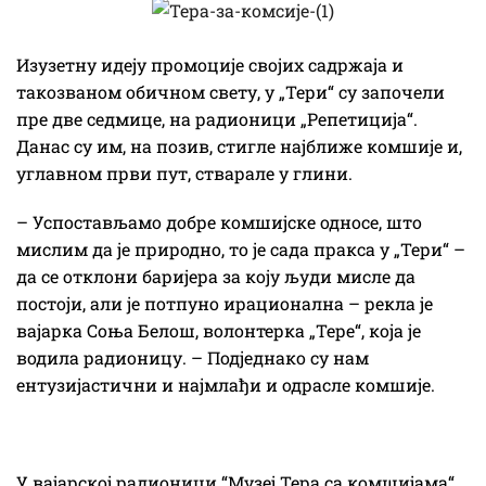
Изузетну идеју промоције својих садржаја и
такозваном обичном свету, у „Тери“ су започели
пре две седмице, на радионици „Репетиција“.
Данас су им, на позив, стигле најближе комшије и,
углавном први пут, стварале у глини.
– Успостављамо добре комшијске односе, што
мислим да је природно, то је сада пракса у „Тери“ –
да се отклони баријера за коју људи мисле да
постоји, али је потпуно ирационална – рекла је
вајарка Соња Белош, волонтерка „Тере“, која је
водила радионицу. – Подједнако су нам
ентузијастични и најмлађи и одрасле комшије.
У вајарској радионици “Музеј Тера са комшијама“