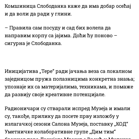
Комшиница Слободанка каже да има добар осећај
и да воли да ради у глини.
– Правила сам посуду и сад бих волела да
направим корпу са јајима. Доћи ћу поново –
сигурна је Слободанка.
Иницијатива „Тере“ ради јачања веза са локалном
заједницом пружа полазницима конкретна знања;
упознаје их са материјалима, техникама, и помаже
да развију своје креативне потенцијале.
Радионичари су стварали испред Музеја и имали
су, такође, прилику да посете прву изложбу у
излагачкој сезони Салона Музеја, поставку „КОД“
Уметничке колаборативне групе „Дим тим“