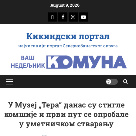
Скип
August 9, 2026
то
доwнлоад
Фацебоок
Инстаграм
Yоутубе
цонтент
Кикиндски портал
најчитанији портал Севернобанатског округа
Примарy
Мену
У Музеј „Тера“ данас су стигле
комшије и први пут се опробале
у уметничком стварању