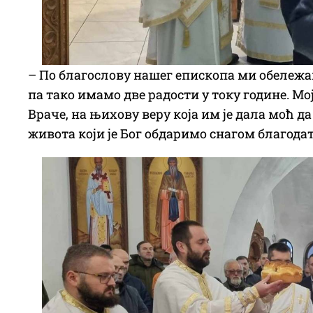
– По благослову нашег епископа ми обележавам
па тако имамо две радости у току године. Мој
Враче, на њихову веру која им је дала моћ д
живота који је Бог обдаримо снагом благодат