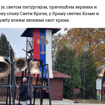
је, светом литургијом, причешћем верника и
ну славу Свети Врачи, у Храму светих Козме и
лужбу новим звонима овог храма.