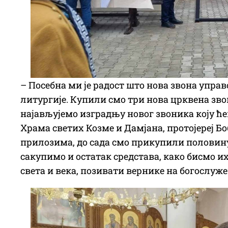
– Посебна ми је радост што нова звона управ
литургије. Купили смо три нова црквена зво
најављујемо изградњу новог звоника коју ће
Храма светих Козме и Дамјана, протојереј Б
прилозима, до сада смо прикупили половину 
сакупимо и остатак средстава, како бисмо их
света и века, позивати вернике на богослуж