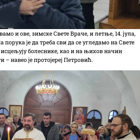
о и ове, зимске Свете Враче, и летње, 14. јула,
а порука је да треба сви да се угледамо на Свете
а исцељују болеснике, као и на њихов начин
и – навео је протојереј Петровић.