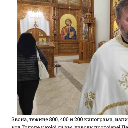
Звона, тежине 800, 400 и 200 килограма, из
код Тополе у којој су им, наводи протојереј