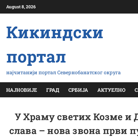
Скип
August 8, 2026
то
цонтент
Кикиндски
портал
најчитанији портал Севернобанатског округа
НАЈНОВИЈЕ
ГРАД
СРБИЈА
АКТУЕЛНО
С
У Храму светих Козме и 
слава – нова звона први п