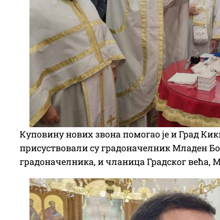
Куповину нових звона помогао је и Град Кик
присуствовали су градоначелник Младен Бо
градоначелника, и чланица Градског већа, 