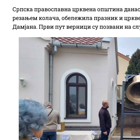
Српска православна црквена општина данас 
резањем колача, обележила празник и цркве
Дамјана. Први пут верници су позвани на с