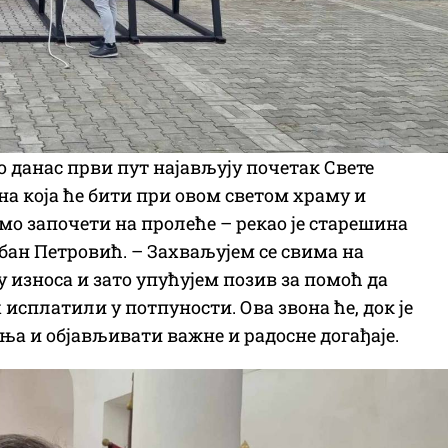
о данас први пут најављују почетак Свете
на која ће бити при овом светом храму и
мо започети на пролеће – рекао је старешина
обан Петровић. – Захваљујем се свима на
износа и зато упућујем позив за помоћ да
 исплатили у потпуности. Ова звона ће, док је
ења и објављивати важне и радосне догађаје.