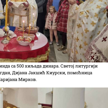
инда са 500 хиљада динара. Светој литургији
гдан, Дијана Јакшић Киурски, помоћница
Маријана Мирков.