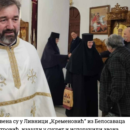
ливена су у Ливници „Кременовић“ из Белосаваца
 Петровић, изашли у сусрет и испоручили звона