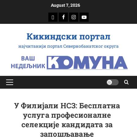
Скип
August 7, 2026
то
доwнлоад
Фацебоок
Инстаграм
Yоутубе
цонтент
Кикиндски портал
најчитанији портал Севернобанатског округа
Примарy
Мену
У Филијали НСЗ: Бесплатна
услуга професионалне
селекције кандидата за
запошљавање