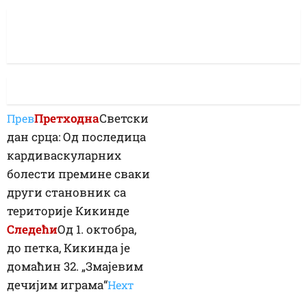
Претходна
Светски
Прев
дан срца: Од последица
кардиваскуларних
болести премине сваки
други становник са
територије Кикинде
Следећи
Од 1. октобра,
до петка, Кикинда је
домаћин 32. „Змајевим
дечијим играма“
Неxт