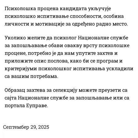
Психолошка процена кандидата укључује
психолошко испитивање способности, особина
личности и мотивације за одређено радно место.
Уколико желите да психолог Националне службе
за запошљавање обави овакву врсту психолошке
процене, потребно је да нам упутите захтев и
приложите опис послова, како би се програм и
критеријуми психолошког испитивања ускладили
са вашим потребама.
Образац захтева за селекцију можете преузети са
сајта Националне службе за запошљавање или са
портала Еуправе.
Септембер 29, 2025