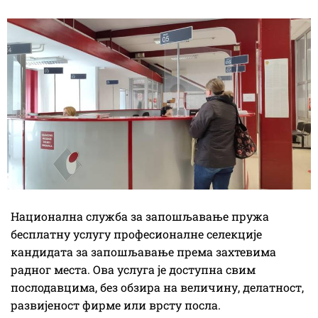
Национална служба за запошљавање пружа
бесплатну услугу професионалне селекције
кандидата за запошљавање према захтевима
радног места. Ова услуга је доступна свим
послодавцима, без обзира на величину, делатност,
развијеност фирме или врсту посла.