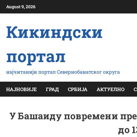
Скип
August 9, 2026
то
цонтент
Кикиндски
портал
најчитанији портал Севернобанатског округа
НАЈНОВИЈЕ
ГРАД
СРБИЈА
АКТУЕЛНО
С
У Башаиду повремени пре
до 