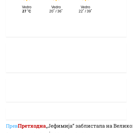
Претходна
„Јефимија“ заблистала на Велик
Прев