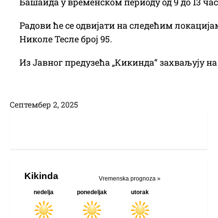
Башаида у временском периоду од 9 до 13 час
Радови ће се одвијати на следећим локацијам
Николе Тесле број 95.
Из Јавног предузећа „Кикинда“ захваљују н
Септембер 2, 2025