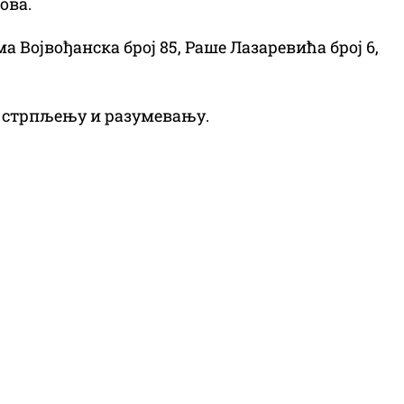
ова.
а Војвођанска број 85, Раше Лазаревића број 6,
а стрпљењу и разумевању.