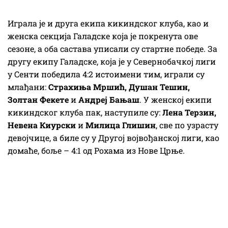
Играла је и друга екипа кикиндског клуба, као и
женска секција Галадске која је покренута ове
сезоне, а оба састава уписали су стартне победе. За
другу екипу Галадске, која је у Севернобачкој лиги
у Сенти победила 4:2 истоимени тим, играли су
млађани:
Страхиња Мршић, Душан Тешин,
Золтан Фекете
и
Андреј Бањаш
. У женској екипи
кикиндског клуба пак, наступиле су:
Лена Терзин,
Невена Киурски
и
Милица Глишин
, све по узрасту
девојчице, а биле су у Другој војвођанској лиги, као
домаће, боље – 4:1 од Рохама из Нове Црње.