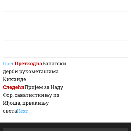
Претходна
Банатски
Прев
дерби рукометашима
Кикинде
Следећи
Пријем за Наду
Фор, саватисткињу из
Иђоша, првакињу
света
Неxт