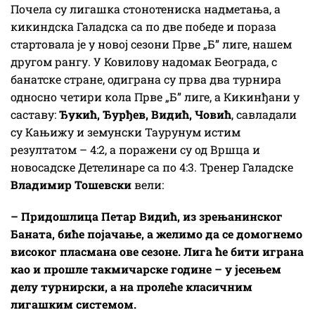
Почела су лигашка стонотениска надметања, а
кикиндска Галадска са по две победе и пораза
стартовала је у новој сезони Прве „Б” лиге, нашем
другом рангу. У Ковилову надомак Београда, с
банатске стране, одиграна су прва два турнира
односно четири кола Прве „Б” лиге, а Кикинђани у
саставу:
Ђукић, Ђурђев, Видић, Човић
, савладали
су Кањижу и земунски Таурунум истим
резултатом – 4:2, а поражени су од Вршца и
новосадске Детелинаре са по 4:3. Тренер Галадске
Владимир Тошевски
вели:
– Придошлица Петар Видић, из зрењанинског
Баната, биће појачање, а желимо да се домогнемо
високог пласмана ове сезоне. Лига ће бити играна
као и прошле такмичарске године – у јесењем
делу турнирски, а на пролеће класичним
лигашким системом.