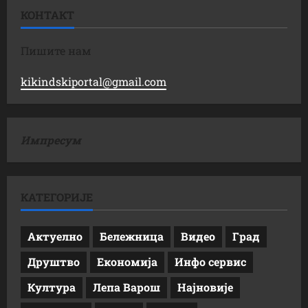
КОНТАКТ
Пишите нам
kikindskiportal@gmail.com
Импресум
КАТЕГОРИЈЕ
Актуелно
Бележница
Видео
Град
Друштво
Економија
Инфо сервис
Култура
Лепа Варош
Најновије