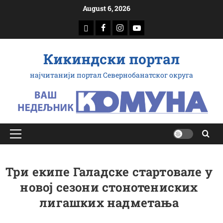
Скип
August 6, 2026
то
доwнлоад
Фацебоок
Инстаграм
Yоутубе
цонтент
Кикиндски портал
најчитанији портал Севернобанатског округа
Примарy
Мену
Три екипе Галадске стартовале у
новој сезони стонотениских
лигашких надметања