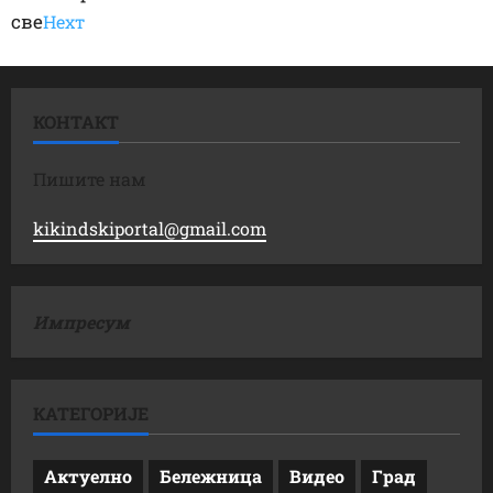
све
Неxт
КОНТАКТ
Пишите нам
kikindskiportal@gmail.com
Импресум
КАТЕГОРИЈЕ
Актуелно
Бележница
Видео
Град