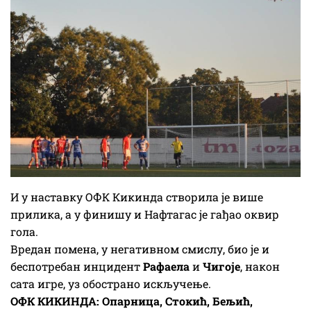
И у наставку ОФК Кикинда створила је више
прилика, а у финишу и Нафтагас је гађао оквир
гола.
Вредан помена, у негативном смислу, био је и
беспотребан инцидент
Рафаела
и
Чигоје
, након
сата игре, уз обострано искључење.
ОФК КИКИНДА: Опарница, Стокић, Бељић,