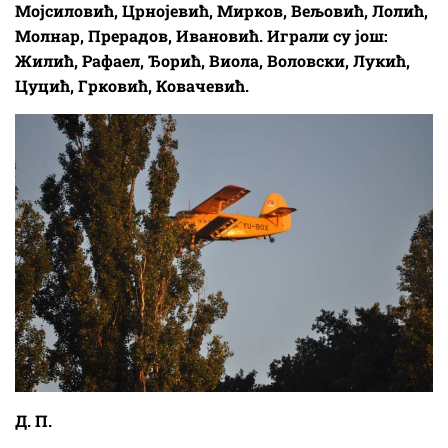
Мојсиловић, Црнојевић, Мирков, Вељовић, Лолић,
Молнар, Прерадов, Ивановић. Играли су још:
Жилић, Рафаел, Ђорић, Виола, Воловски, Лукић,
Цуцић, Грковић, Ковачевић.
Д. П.