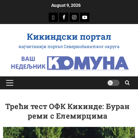
Скип
August 9, 2026
то
доwнлоад
Фацебоок
Инстаграм
Yоутубе
цонтент
Кикиндски портал
најчитанији портал Севернобанатског округа
Примарy
Мену
Трећи тест ОФК Кикинде: Буран
реми с Елемирцима