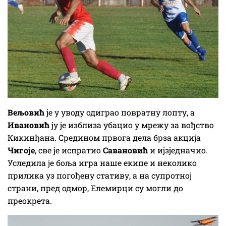
Вељовић
је у уводу одиграо повратну лопту, а
Ивановић
ју је изблиза убацио у мрежу за вођство
Кикинђана. Средином првога дела брза акција
Чигоје
, све је испратио
Савановић
и ијзједначио.
Уследила је боља игра наше екипе и неколико
прилика уз погођену стативу, а на супротној
страни, пред одмор, Елемирци су могли до
преокрета.