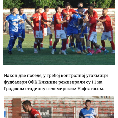
Након две победе, у трећој контролној утакмици
фудбалери ОФК Кикинде ремизирали су 1:1 на
Градском стадиону с елемирским Нафтагасом.