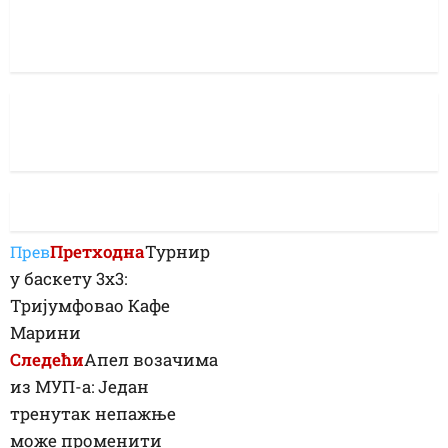
Претходна
Турнир
Прев
у баскету 3х3:
Тријумфовао Кафе
Марини
Следећи
Апел возачима
из МУП-а: Један
тренутак непажње
може променити