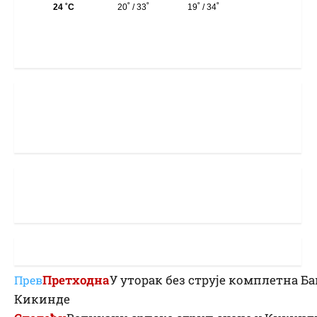
Претходна
У уторак без струје комплетна Ба
Прев
Кикинде