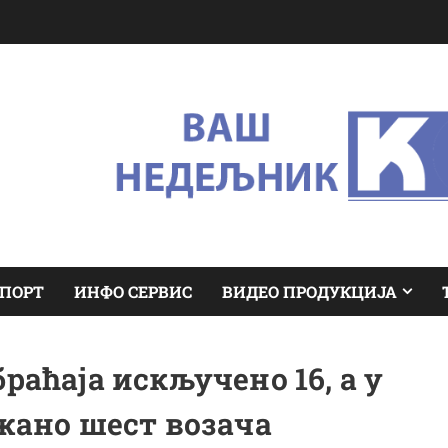
ПОРТ
ИНФО СЕРВИС
ВИДЕО ПРОДУКЦИЈА
раћаја искључено 16, а у
жано шест возача