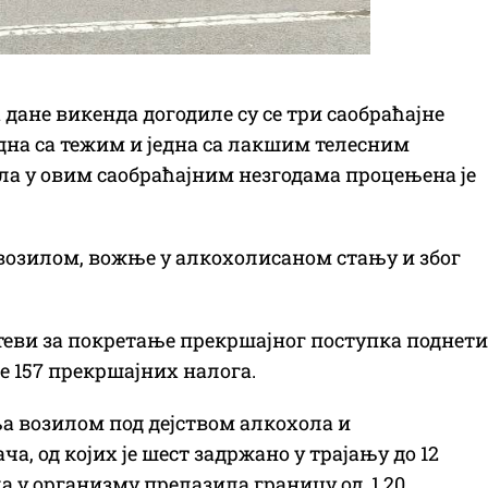
дане викенда догодиле су се три саобраћајне
једна са тежим и једна са лакшим телесним
ла у овим саобраћајним незгодама процењена је
 возилом, вожње у алкохолисаном стању и због
теви за покретање прекршајног поступка поднети
је 157 прекршајних налога.
ња возилом под дејством алкохола и
, од којих је шест задржано у трајању до 12
ла у организму прелазила границу од 1,20