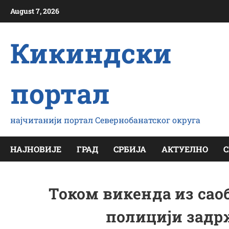
Скип
August 7, 2026
то
цонтент
Кикиндски
портал
најчитанији портал Севернобанатског округа
НАЈНОВИЈЕ
ГРАД
СРБИЈА
АКТУЕЛНО
С
Током викенда из саоб
полицији задр