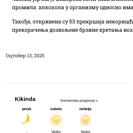
промила алкохола у организму односно има
Такође, откривена су 53 прекршаја некоришћ
прекорачења дозвољене брзине кретања вози
Оцтобер 13, 2025