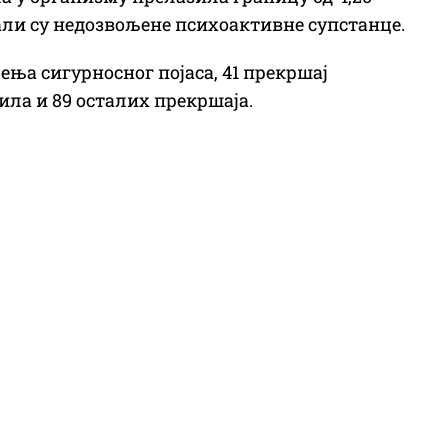
ли су недозвољене психоактивне супстанце.
ења сигурносног појаса, 41 прекршај
ла и 89 осталих прекршаја.