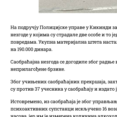
На подручју Полицијске управе у Кикинди за 
незгоде у којима су страдале две особе и то 
повредама. Укупна материјална штета наста
на 190.000 динара.
Саобраћајна незгода се догодиле због радње
неприлагођене брзине.
Због учињених саобраћајних прекршаја, зах
су против 37 учесника у саобраћају и издато 
Истовремено, из саобраћаја је због управља
психоактивних супстанци искључено 16 возача
часова, јер им је измерена количина алкохо